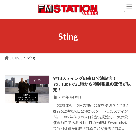
コ
ナ
ン
ビ
テ
ゲ
ン
ー
ツ
シ
へ
ョ
Sting
ス
ン
キ
に
ッ
移
プ
動
HOME
Sting
9/13スティングの来日公演記念！
イベント
YouTubeで21時から特別番組の配信が決
定！
2025年9月13日
2025年9月12日の神戸公演を皮切りに全国5
都市6公演の来日公演がスタートしたスティン
グ。この2年ぶりの来日公演を記念し、東京公
演の前日である9月13日の21時よりYouTubeに
て特別番組が配信されることが発表された。