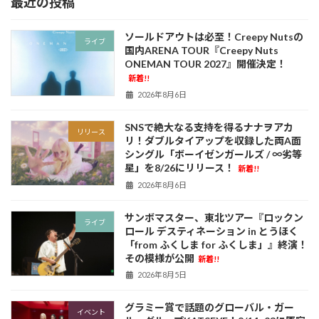
最近の投稿
ソールドアウトは必至！Creepy Nutsの
ライブ
国内ARENA TOUR『Creepy Nuts
ONEMAN TOUR 2027』開催決定！
新着!!
2026年8月6日
SNSで絶大なる支持を得るナナヲアカ
リリース
リ！ダブルタイアップを収録した両A面
シングル「ボーイゼンガールズ / ∞劣等
星」を8/26にリリース！
新着!!
2026年8月6日
サンボマスター、東北ツアー『ロックン
ライブ
ロール デスティネーション in とうほく
「from ふくしま for ふくしま」』終演！
その模様が公開
新着!!
2026年8月5日
グラミー賞で話題のグローバル・ガー
イベント