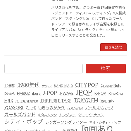
ポリス時代を含め、グラミー賞17回受賞を誇る
レジェンドアーティストのスティング。3人編成
バンド『スティング3.0』として行ったワール
ド・ツアーで録音されたライヴ音源を収録した
ライブアルバム『3.0 ライヴ』を2025年4月25
日にリリースすることを発表した。
続きを読む
検索
1980年代
CITY POP
Creepy Nuts
Ayase
40周年
BAND-MAID
JPOP
J-POP
FM802
ikura
J-WAVE
K-POP
King Gnu
DJ松永
TOKYO FM
Vaundy
THE FIRST TAKE
M!LK
SUPER BEAVER
YOASOBI
Z世代
いきものがかり
ガールズグループ
ちゃんみな
ガールズバンド
キタニタツヤ
キングヌー
クリーピーナッツ
シティ・ポップ
シンガーソングライター
ネオ・シティ・ポップ
動画あり