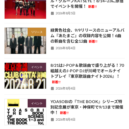
ル・グループKATSEYE！8/14~23に原宿
でイベントを開催！
新着!!
2026年8月5日
緑黄色社会、9/9リリースのニューアルバ
リリース
ム『あたまご』の収録内容を公開！6曲
の新曲を含む全12曲
新着!!
2026年8月4日
8/21はJ-POP＆歌謡曲で盛り上がる！70
イベント
組越えのJ-POP DJが川崎でオールナイ
トプレイ『東京歌謡曲ナイト2026』！
新着!!
2026年8月4日
YOASOBIの『THE BOOK』シリーズ特
イベント
別記念展が東京・神保町で9/13まで開催
中！
新着!!
2026年8月4日