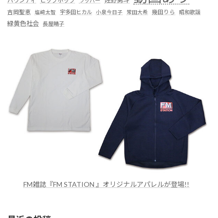
佐野勇斗
バウンディ
ヒップホップ
ラッパー
吉岡聖恵
塩﨑太智
宇多田ヒカル
小泉今日子
常田大希
幾田りら
昭和歌謡
緑黄色社会
長屋晴子
FM雑誌『FM STATION 』オリジナルアパレルが登場!!