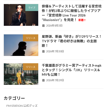
俳優＆アーティストして活躍する宮世琉
ライブ
弥！が約2年ぶりに開催したライブツア
ー『宮世琉弥 Live Tour 2026
“Illusionist”』を完走！
新着!!
2026年8月3日
星野源、新曲「好き」が7/29リリース！
リリース
TVドラマ『君の好きは無敵』の主題
歌！
2026年7月30日
千葉雄喜がグラミー賞アーティストmgk
リリース
とタッグ！シングル「JJK」リリース＆
MVも公開！
2026年7月29日
カテゴリー
FM STATION 公式グッズ