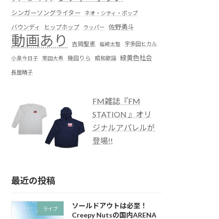
シンガーソングライター
ネオ・シティ・ポップ
佐野勇斗
バウンディ
ヒップホップ
ラッパー
動画あり
吉岡聖恵
塩﨑太智
宇多田ヒカル
緑黄色社会
小泉今日子
常田大希
幾田りら
昭和歌謡
長屋晴子
FM雑誌『FM
STATION 』オリ
ジナルアパレルが
登場!!
最近の投稿
ソールドアウトは必至！
ライブ
Creepy Nutsの国内ARENA