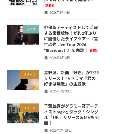
新着!!
2026年8月4日
俳優＆アーティストして活躍
ライブ
する宮世琉弥！が約2年ぶり
に開催したライブツアー『宮
世琉弥 Live Tour 2026
“Illusionist”』を完走！
新着!!
2026年8月3日
星野源、新曲「好き」が7/29
リリース
リリース！TVドラマ『君の
好きは無敵』の主題歌！
2026年7月30日
千葉雄喜がグラミー賞アーテ
リリース
ィストmgkとタッグ！シング
ル「JJK」リリース＆MVも公
開！
2026年7月29日