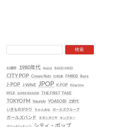
検索
1980年代
Ayase
40周年
BAND-MAID
CITY POP
FM802
Creepy Nuts
ikura
DJ松永
JPOP
J-POP
J-WAVE
K-POP
King Gnu
THE FIRST TAKE
M!LK
SUPER BEAVER
TOKYO FM
YOASOBI
Vaundy
Z世代
いきものがかり
ガールズグループ
ちゃんみな
ガールズバンド
キタニタツヤ
キングヌー
シティ・ポップ
クリーピーナッツ