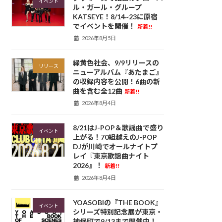
イベント
ル・ガール・グループ
KATSEYE！8/14~23に原宿
でイベントを開催！
新着!!
2026年8月5日
緑黄色社会、9/9リリースの
リリース
ニューアルバム『あたまご』
の収録内容を公開！6曲の新
曲を含む全12曲
新着!!
2026年8月4日
8/21はJ-POP＆歌謡曲で盛り
イベント
上がる！70組越えのJ-POP
DJが川崎でオールナイトプ
レイ『東京歌謡曲ナイト
2026』！
新着!!
2026年8月4日
YOASOBIの『THE BOOK』
イベント
シリーズ特別記念展が東京・
神保町で9/13まで開催中！