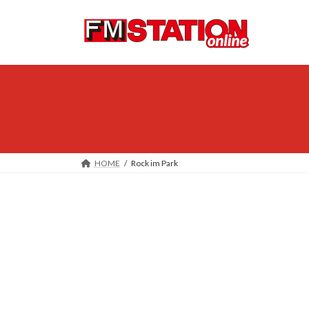
コ
ナ
ン
ビ
テ
ゲ
ン
ー
ツ
シ
へ
ョ
ス
ン
キ
に
ッ
移
プ
動
HOME
Rock im Park