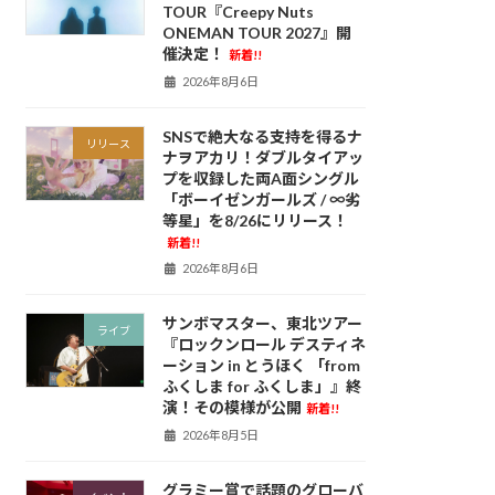
TOUR『Creepy Nuts
ONEMAN TOUR 2027』開
催決定！
新着!!
2026年8月6日
SNSで絶大なる支持を得るナ
リリース
ナヲアカリ！ダブルタイアッ
プを収録した両A面シングル
「ボーイゼンガールズ / ∞劣
等星」を8/26にリリース！
新着!!
2026年8月6日
サンボマスター、東北ツアー
ライブ
『ロックンロール デスティネ
ーション in とうほく 「from
ふくしま for ふくしま」』終
演！その模様が公開
新着!!
2026年8月5日
グラミー賞で話題のグローバ