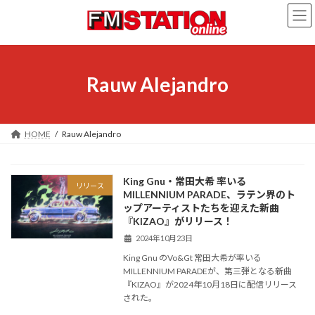
コ
ナ
ン
ビ
テ
ゲ
ン
ー
ツ
シ
へ
ョ
Rauw Alejandro
ス
ン
キ
に
ッ
移
プ
動
HOME
Rauw Alejandro
King Gnu・常田大希 率いる
リリース
MILLENNIUM PARADE、ラテン界のト
ップアーティストたちを迎えた新曲
『KIZAO』がリリース！
2024年10月23日
King Gnu のVo&Gt 常田大希が率いる
MILLENNIUM PARADEが、第三弾となる新曲
『KIZAO』が2024年10月18日に配信リリース
された。