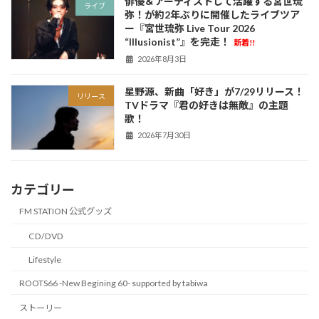
俳優＆アーティストして活躍する宮世琉
ライブ
弥！が約2年ぶりに開催したライブツア
ー『宮世琉弥 Live Tour 2026
“Illusionist”』を完走！
新着!!
2026年8月3日
星野源、新曲「好き」が7/29リリース！
リリース
TVドラマ『君の好きは無敵』の主題
歌！
2026年7月30日
カテゴリー
FM STATION 公式グッズ
CD/DVD
Lifestyle
ROOTS66 -New Begining 60- supported by tabiwa
ストーリー