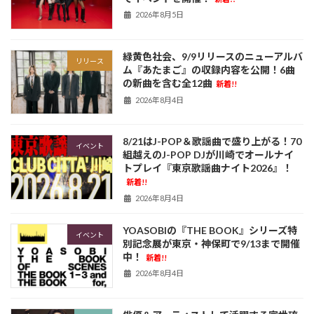
2026年8月5日
緑黄色社会、9/9リリースのニューアルバ
リリース
ム『あたまご』の収録内容を公開！6曲
の新曲を含む全12曲
新着!!
2026年8月4日
8/21はJ-POP＆歌謡曲で盛り上がる！70
イベント
組越えのJ-POP DJが川崎でオールナイ
トプレイ『東京歌謡曲ナイト2026』！
新着!!
2026年8月4日
YOASOBIの『THE BOOK』シリーズ特
イベント
別記念展が東京・神保町で9/13まで開催
中！
新着!!
2026年8月4日