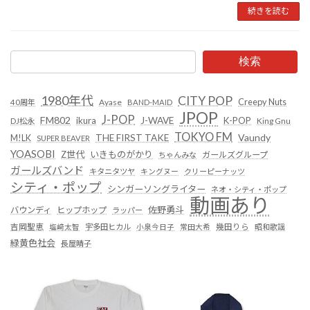
続きを読む
検索
1980年代
CITY POP
Creepy Nuts
Ayase
40周年
BAND-MAID
JPOP
J-POP
FM802
ikura
J-WAVE
K-POP
King Gnu
DJ松永
TOKYO FM
Vaundy
THE FIRST TAKE
M!LK
SUPER BEAVER
YOASOBI
Z世代
いきものがかり
ガールズグループ
ちゃんみな
ガールズバンド
キタニタツヤ
キングヌー
クリーピーナッツ
シティ・ポップ
シンガーソングライター
ネオ・シティ・ポップ
動画あり
佐野勇斗
バウンディ
ヒップホップ
ラッパー
吉岡聖恵
塩﨑太智
宇多田ヒカル
小泉今日子
常田大希
幾田りら
昭和歌謡
緑黄色社会
長屋晴子