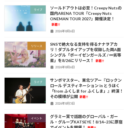
ソールドアウトは必至！Creepy Nutsの
ライブ
国内ARENA TOUR『Creepy Nuts
ONEMAN TOUR 2027』開催決定！
新着!!
2026年8月6日
SNSで絶大なる支持を得るナナヲアカ
リリース
リ！ダブルタイアップを収録した両A面
シングル「ボーイゼンガールズ / ∞劣等
星」を8/26にリリース！
新着!!
2026年8月6日
サンボマスター、東北ツアー『ロックン
ライブ
ロール デスティネーション in とうほく
「from ふくしま for ふくしま」』終演！
その模様が公開
新着!!
2026年8月5日
グラミー賞で話題のグローバル・ガー
イベント
ル・グループKATSEYE！8/14~23に原宿
でイベントを開催！
新着!!