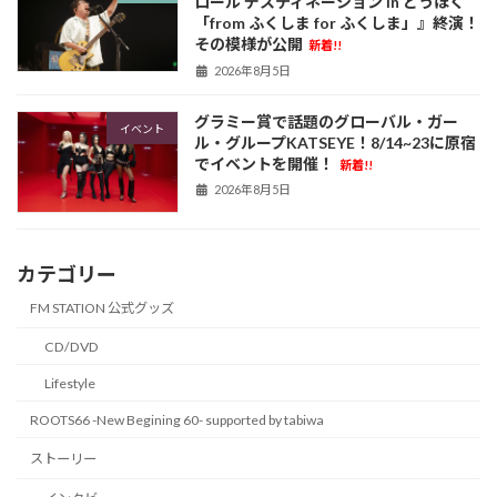
ロール デスティネーション in とうほく
「from ふくしま for ふくしま」』終演！
その模様が公開
新着!!
2026年8月5日
グラミー賞で話題のグローバル・ガー
イベント
ル・グループKATSEYE！8/14~23に原宿
でイベントを開催！
新着!!
2026年8月5日
カテゴリー
FM STATION 公式グッズ
CD/DVD
Lifestyle
ROOTS66 -New Begining 60- supported by tabiwa
ストーリー