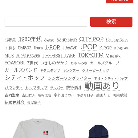
検索
1980年代
CITY POP
Creepy Nuts
Ayase
40周年
BAND-MAID
JPOP
J-POP
FM802
ikura
J-WAVE
K-POP
King Gnu
DJ松永
TOKYO FM
Vaundy
THE FIRST TAKE
M!LK
SUPER BEAVER
YOASOBI
Z世代
いきものがかり
ガールズグループ
ちゃんみな
ガールズバンド
キタニタツヤ
キングヌー
クリーピーナッツ
シティ・ポップ
シンガーソングライター
ネオ・シティ・ポップ
動画あり
佐野勇斗
バウンディ
ヒップホップ
ラッパー
吉岡聖恵
吉田仁人
塩﨑太智
宇多田ヒカル
小泉今日子
幾田りら
昭和歌謡
緑黄色社会
長屋晴子