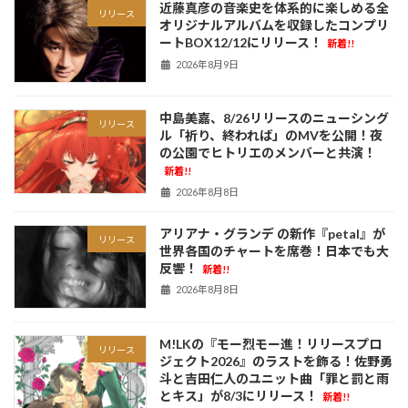
近藤真彦の音楽史を体系的に楽しめる全
リリース
オリジナルアルバムを収録したコンプリ
ートBOX12/12にリリース！
新着!!
2026年8月9日
中島美嘉、8/26リリースのニューシング
リリース
ル「祈り、終われば」のMVを公開！夜
の公園でヒトリエのメンバーと共演！
新着!!
2026年8月8日
アリアナ・グランデ の新作『petal』が
リリース
世界各国のチャートを席巻！日本でも大
反響！
新着!!
2026年8月8日
M!LKの『モー烈モー進！リリースプロ
リリース
ジェクト2026』のラストを飾る！佐野勇
斗と吉田仁人のユニット曲「罪と罰と雨
とキス」が8/3にリリース！
新着!!