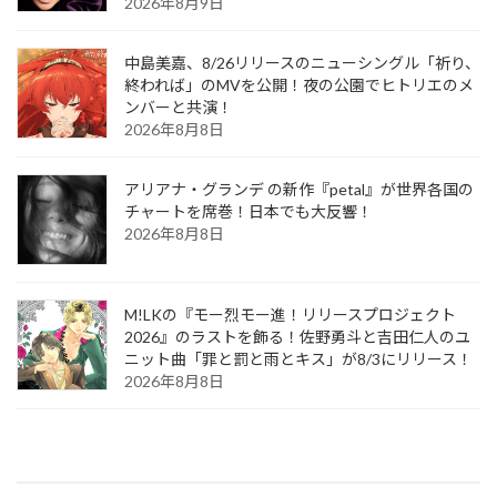
2026年8月9日
中島美嘉、8/26リリースのニューシングル「祈り、
終われば」のMVを公開！夜の公園でヒトリエのメ
ンバーと共演！
2026年8月8日
アリアナ・グランデ の新作『petal』が世界各国の
チャートを席巻！日本でも大反響！
2026年8月8日
M!LKの『モー烈モー進！リリースプロジェクト
2026』のラストを飾る！佐野勇斗と吉田仁人のユ
ニット曲「罪と罰と雨とキス」が8/3にリリース！
2026年8月8日