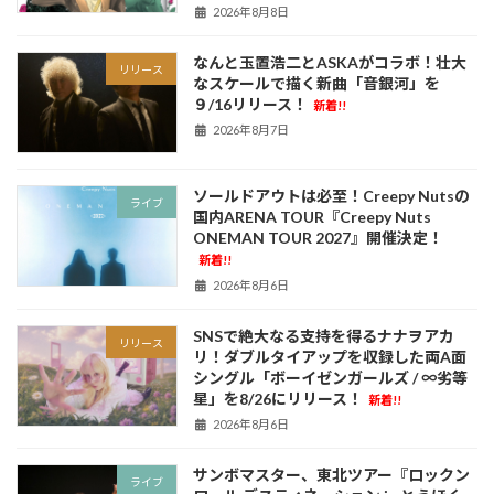
2026年8月8日
なんと玉置浩二とASKAがコラボ！壮大
リリース
なスケールで描く新曲「音銀河」を
９/16リリース！
新着!!
2026年8月7日
ソールドアウトは必至！Creepy Nutsの
ライブ
国内ARENA TOUR『Creepy Nuts
ONEMAN TOUR 2027』開催決定！
新着!!
2026年8月6日
SNSで絶大なる支持を得るナナヲアカ
リリース
リ！ダブルタイアップを収録した両A面
シングル「ボーイゼンガールズ / ∞劣等
星」を8/26にリリース！
新着!!
2026年8月6日
サンボマスター、東北ツアー『ロックン
ライブ