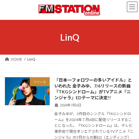
コ
ナ
ン
ビ
テ
ゲ
ン
ー
ツ
シ
へ
ョ
LinQ
ス
ン
キ
に
ッ
移
プ
動
HOME
LinQ
『日本一フォロワーの多いアイドル』と
リリース
いわれた 金子みゆ、7/6リリースの新曲
『TKGシンドローム』がTVアニメ『ニ
ンジャラ』EDテーマに決定!!
2024年7月6日
金子みゆが、3作目のシングル『TKGシンドロ
ーム』を2024年７月6日に配信リリースするこ
とになった。『TKGシンドローム』は、テレビ
東京他で現在オンエアされているTVアニメ『ニ
ンジャラ』の7月からの新ED（エンディング）