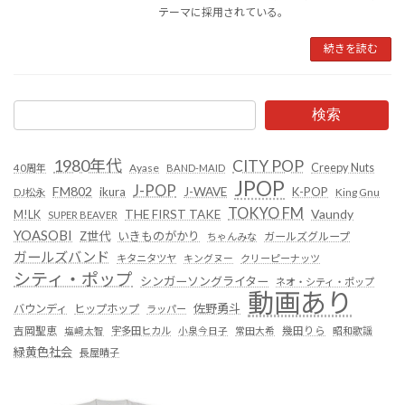
テーマに採用されている。
続きを読む
検索
1980年代
CITY POP
Creepy Nuts
Ayase
40周年
BAND-MAID
JPOP
J-POP
FM802
ikura
J-WAVE
K-POP
King Gnu
DJ松永
TOKYO FM
Vaundy
THE FIRST TAKE
M!LK
SUPER BEAVER
YOASOBI
Z世代
いきものがかり
ガールズグループ
ちゃんみな
ガールズバンド
キタニタツヤ
キングヌー
クリーピーナッツ
シティ・ポップ
シンガーソングライター
ネオ・シティ・ポップ
動画あり
佐野勇斗
バウンディ
ヒップホップ
ラッパー
吉岡聖恵
塩﨑太智
宇多田ヒカル
小泉今日子
常田大希
幾田りら
昭和歌謡
緑黄色社会
長屋晴子