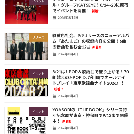
イベント
ル・グループKATSEYE！8/14~23に原宿
でイベントを開催！
新着!!
2026年8月5日
緑黄色社会、9/9リリースのニューアルバ
リリース
ム『あたまご』の収録内容を公開！6曲
の新曲を含む全12曲
新着!!
2026年8月4日
8/21はJ-POP＆歌謡曲で盛り上がる！70
イベント
組越えのJ-POP DJが川崎でオールナイ
トプレイ『東京歌謡曲ナイト2026』！
新着!!
2026年8月4日
YOASOBIの『THE BOOK』シリーズ特
イベント
別記念展が東京・神保町で9/13まで開催
中！
新着!!
2026年8月4日