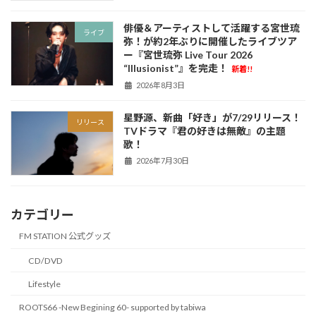
俳優＆アーティストして活躍する宮世琉
ライブ
弥！が約2年ぶりに開催したライブツア
ー『宮世琉弥 Live Tour 2026
“Illusionist”』を完走！
新着!!
2026年8月3日
星野源、新曲「好き」が7/29リリース！
リリース
TVドラマ『君の好きは無敵』の主題
歌！
2026年7月30日
カテゴリー
FM STATION 公式グッズ
CD/DVD
Lifestyle
ROOTS66 -New Begining 60- supported by tabiwa