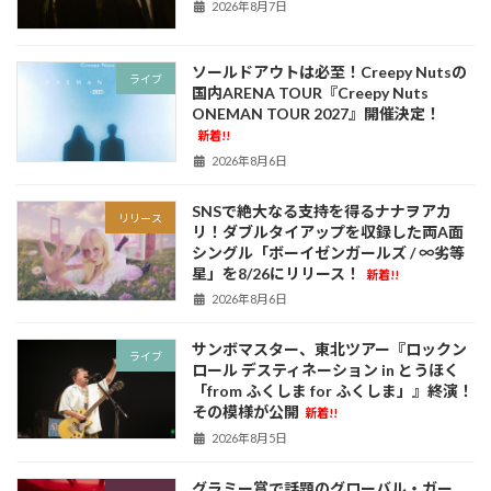
2026年8月7日
ソールドアウトは必至！Creepy Nutsの
ライブ
国内ARENA TOUR『Creepy Nuts
ONEMAN TOUR 2027』開催決定！
新着!!
2026年8月6日
SNSで絶大なる支持を得るナナヲアカ
リリース
リ！ダブルタイアップを収録した両A面
シングル「ボーイゼンガールズ / ∞劣等
星」を8/26にリリース！
新着!!
2026年8月6日
サンボマスター、東北ツアー『ロックン
ライブ
ロール デスティネーション in とうほく
「from ふくしま for ふくしま」』終演！
その模様が公開
新着!!
2026年8月5日
グラミー賞で話題のグローバル・ガー