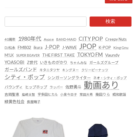
検索
1980年代
CITY POP
Creepy Nuts
Ayase
40周年
BAND-MAID
JPOP
J-POP
FM802
ikura
J-WAVE
K-POP
King Gnu
DJ松永
TOKYO FM
Vaundy
THE FIRST TAKE
M!LK
SUPER BEAVER
YOASOBI
Z世代
いきものがかり
ガールズグループ
ちゃんみな
ガールズバンド
キタニタツヤ
キングヌー
クリーピーナッツ
シティ・ポップ
シンガーソングライター
ネオ・シティ・ポップ
動画あり
佐野勇斗
バウンディ
ヒップホップ
ラッパー
吉岡聖恵
塩﨑太智
宇多田ヒカル
小泉今日子
常田大希
幾田りら
昭和歌謡
緑黄色社会
長屋晴子