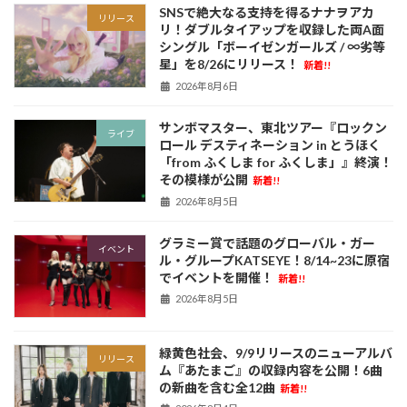
SNSで絶大なる支持を得るナナヲアカ
リリース
リ！ダブルタイアップを収録した両A面
シングル「ボーイゼンガールズ / ∞劣等
星」を8/26にリリース！
新着!!
2026年8月6日
サンボマスター、東北ツアー『ロックン
ライブ
ロール デスティネーション in とうほく
「from ふくしま for ふくしま」』終演！
その模様が公開
新着!!
2026年8月5日
グラミー賞で話題のグローバル・ガー
イベント
ル・グループKATSEYE！8/14~23に原宿
でイベントを開催！
新着!!
2026年8月5日
緑黄色社会、9/9リリースのニューアルバ
リリース
ム『あたまご』の収録内容を公開！6曲
の新曲を含む全12曲
新着!!