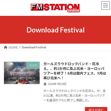
コ
ナ
ン
ビ
テ
ゲ
ン
ー
ツ
シ
へ
ョ
Download Festival
ス
ン
キ
に
ッ
移
プ
動
HOME
Download Festival
ガールズラウドロックバンド・花冷
ライブ
え。、約2か月に及ぶ北米・ヨーロッパ
ツアーを終了！8月は国内フェス、9月は
再び北米へ！
2024年7月18日
ガールズラウドロックバンドの花冷え。が、全
31公演、約2か月に及ぶ北米・ヨーロッパツア
ーを盛況のうちに終了し帰国した。
続きを読む