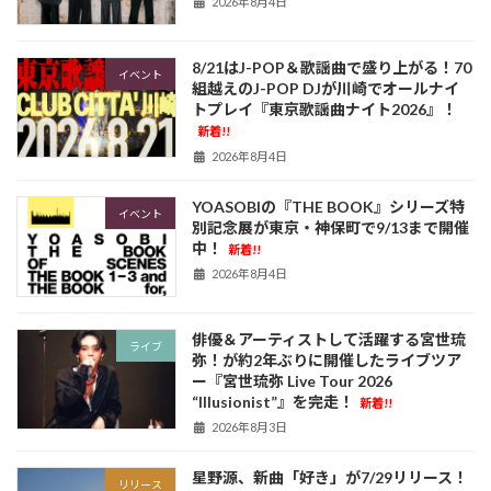
2026年8月4日
8/21はJ-POP＆歌謡曲で盛り上がる！70
イベント
組越えのJ-POP DJが川崎でオールナイ
トプレイ『東京歌謡曲ナイト2026』！
新着!!
2026年8月4日
YOASOBIの『THE BOOK』シリーズ特
イベント
別記念展が東京・神保町で9/13まで開催
中！
新着!!
2026年8月4日
俳優＆アーティストして活躍する宮世琉
ライブ
弥！が約2年ぶりに開催したライブツア
ー『宮世琉弥 Live Tour 2026
“Illusionist”』を完走！
新着!!
2026年8月3日
星野源、新曲「好き」が7/29リリース！
リリース