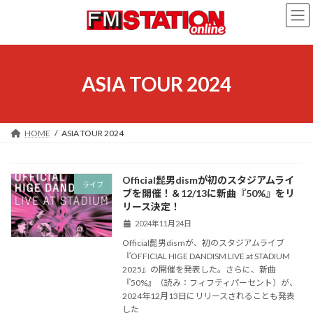
コ
ナ
ン
ビ
テ
ゲ
ン
ー
ツ
シ
へ
ョ
ASIA TOUR 2024
ス
ン
キ
に
ッ
移
プ
動
HOME
ASIA TOUR 2024
Official髭男dismが初のスタジアムライ
ライブ
ブを開催！＆12/13に新曲『50%』をリ
リース決定！
2024年11月24日
Official髭男dismが、初のスタジアムライブ
『OFFICIAL HIGE DANDISM LIVE at STADIUM
2025』の開催を発表した。さらに、新曲
『50%』（読み：フィフティパーセント）が、
2024年12月13日にリリースされることも発表
した