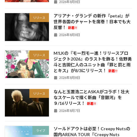
2026年8月8日
アリアナ・グランデ の新作『petal』が
リリース
世界各国のチャートを席巻！日本でも大
反響！
新着!!
2026年8月8日
M!LKの『モー烈モー進！リリースプロ
リリース
ジェクト2026』のラストを飾る！佐野勇
斗と吉田仁人のユニット曲「罪と罰と雨
とキス」が8/3にリリース！
新着!!
2026年8月8日
なんと玉置浩二とASKAがコラボ！壮大
リリース
なスケールで描く新曲「音銀河」を
９/16リリース！
新着!!
2026年8月7日
ソールドアウトは必至！Creepy Nutsの
ライブ
国内ARENA TOUR『Creepy Nuts