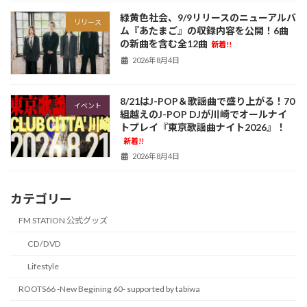
緑黄色社会、9/9リリースのニューアルバ
リリース
ム『あたまご』の収録内容を公開！6曲
の新曲を含む全12曲
新着!!
2026年8月4日
8/21はJ-POP＆歌謡曲で盛り上がる！70
イベント
組越えのJ-POP DJが川崎でオールナイ
トプレイ『東京歌謡曲ナイト2026』！
新着!!
2026年8月4日
カテゴリー
FM STATION 公式グッズ
CD/DVD
Lifestyle
ROOTS66 -New Begining 60- supported by tabiwa