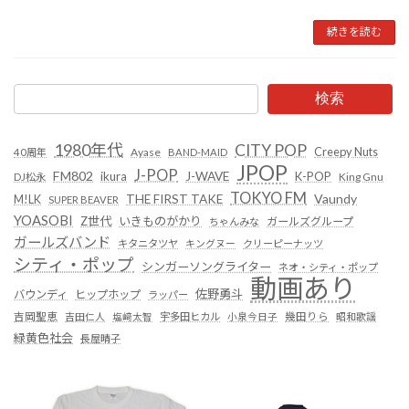
続きを読む
検索
1980年代
CITY POP
Creepy Nuts
Ayase
40周年
BAND-MAID
JPOP
J-POP
FM802
ikura
J-WAVE
K-POP
King Gnu
DJ松永
TOKYO FM
Vaundy
THE FIRST TAKE
M!LK
SUPER BEAVER
YOASOBI
Z世代
いきものがかり
ガールズグループ
ちゃんみな
ガールズバンド
キタニタツヤ
キングヌー
クリーピーナッツ
シティ・ポップ
シンガーソングライター
ネオ・シティ・ポップ
動画あり
佐野勇斗
バウンディ
ヒップホップ
ラッパー
吉岡聖恵
吉田仁人
塩﨑太智
宇多田ヒカル
小泉今日子
幾田りら
昭和歌謡
緑黄色社会
長屋晴子