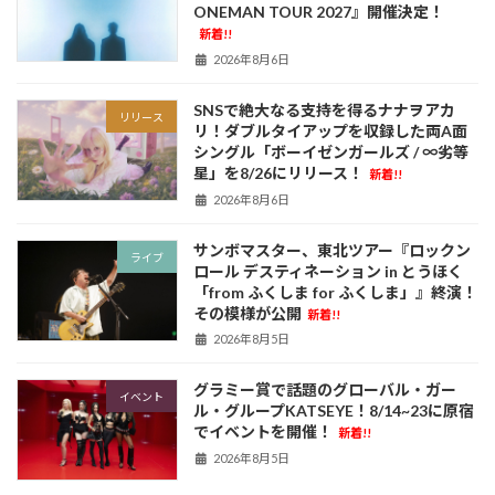
ONEMAN TOUR 2027』開催決定！
新着!!
2026年8月6日
SNSで絶大なる支持を得るナナヲアカ
リリース
リ！ダブルタイアップを収録した両A面
シングル「ボーイゼンガールズ / ∞劣等
星」を8/26にリリース！
新着!!
2026年8月6日
サンボマスター、東北ツアー『ロックン
ライブ
ロール デスティネーション in とうほく
「from ふくしま for ふくしま」』終演！
その模様が公開
新着!!
2026年8月5日
グラミー賞で話題のグローバル・ガー
イベント
ル・グループKATSEYE！8/14~23に原宿
でイベントを開催！
新着!!
2026年8月5日