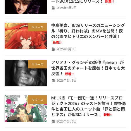
ートBOX12/12にリリース！
新着!!
2026年8月9日
中島美嘉、8/26リリースのニューシング
リリース
ル「祈り、終われば」のMVを公開！夜
の公園でヒトリエのメンバーと共演！
新着!!
2026年8月8日
アリアナ・グランデ の新作『petal』が
リリース
世界各国のチャートを席巻！日本でも大
反響！
新着!!
2026年8月8日
M!LKの『モー烈モー進！リリースプロ
リリース
ジェクト2026』のラストを飾る！佐野勇
斗と吉田仁人のユニット曲「罪と罰と雨
とキス」が8/3にリリース！
新着!!
2026年8月8日