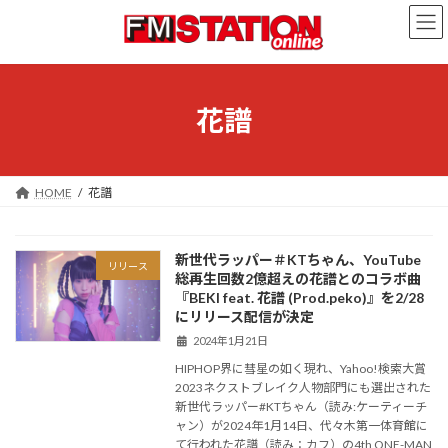
コ
ナ
ン
ビ
テ
ゲ
ン
ー
ツ
シ
へ
ョ
花譜
ス
ン
キ
に
ッ
移
プ
動
HOME
花譜
新世代ラッパー＃KTちゃん、YouTube
リリース
総再生回数2億超えの花譜とのコラボ曲
『BEKI feat. 花譜 (Prod.peko)』を2/28
にリリース配信が決定
2024年1月21日
HIPHOP界に彗星の如く現れ、Yahoo!検索大賞
2023ネクストブレイク人物部門にも選出された
新世代ラッパー#KTちゃん（読み:ケーティーチ
ャン）が2024年1月14日、代々木第一体育館に
て行われた花譜（読み：カフ）の4th ONE-MAN