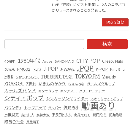
LIVE『怪歌』にゲスト出演し、2人のコラボ曲
がリリースされることを発表した。
続きを読む
検索
1980年代
CITY POP
Creepy Nuts
Ayase
40周年
BAND-MAID
JPOP
J-POP
FM802
ikura
J-WAVE
K-POP
King Gnu
DJ松永
TOKYO FM
Vaundy
THE FIRST TAKE
M!LK
SUPER BEAVER
YOASOBI
Z世代
いきものがかり
ガールズグループ
ちゃんみな
ガールズバンド
キタニタツヤ
キングヌー
クリーピーナッツ
シティ・ポップ
シンガーソングライター
ネオ・シティ・ポップ
動画あり
佐野勇斗
バウンディ
ヒップホップ
ラッパー
吉岡聖恵
吉田仁人
塩﨑太智
宇多田ヒカル
小泉今日子
幾田りら
昭和歌謡
緑黄色社会
長屋晴子