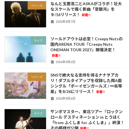
なんと玉置浩二とASKAがコラボ！壮大
リリース
なスケールで描く新曲「音銀河」を
９/16リリース！
新着!!
2026年8月7日
ソールドアウトは必至！Creepy Nutsの
ライブ
国内ARENA TOUR『Creepy Nuts
ONEMAN TOUR 2027』開催決定！
新着!!
2026年8月6日
SNSで絶大なる支持を得るナナヲアカ
リリース
リ！ダブルタイアップを収録した両A面
シングル「ボーイゼンガールズ / ∞劣等
星」を8/26にリリース！
新着!!
2026年8月6日
サンボマスター、東北ツアー『ロックン
ライブ
ロール デスティネーション in とうほく
「from ふくしま for ふくしま」』終演！
その模様が公開
新着!!