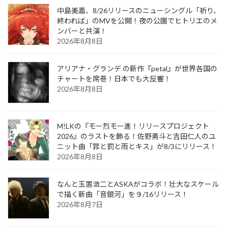
中島美嘉、8/26リリースのニューシングル「祈り、
終われば」のMVを公開！夜の公園でヒトリエのメ
ンバーと共演！
2026年8月8日
アリアナ・グランデ の新作『petal』が世界各国の
チャートを席巻！日本でも大反響！
2026年8月8日
M!LKの『モー烈モー進！リリースプロジェクト
2026』のラストを飾る！佐野勇斗と吉田仁人のユ
ニット曲「罪と罰と雨とキス」が8/3にリリース！
2026年8月8日
なんと玉置浩二とASKAがコラボ！壮大なスケール
で描く新曲「音銀河」を９/16リリース！
2026年8月7日