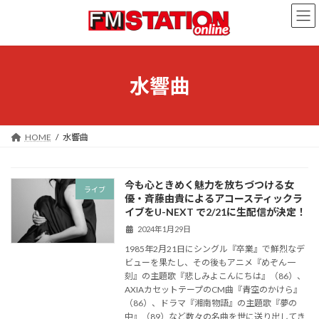
コ
ナ
ン
ビ
テ
ゲ
ン
ー
ツ
シ
へ
ョ
水響曲
ス
ン
キ
に
ッ
移
プ
動
HOME
水響曲
今も心ときめく魅力を放ちづつける女
ライブ
優・斉藤由貴によるアコースティックラ
イブをU-NEXT で2/21に生配信が決定！
2024年1月29日
1985年2月21日にシングル『卒業』で鮮烈なデ
ビューを果たし、その後もアニメ『めぞん一
刻』の主題歌『悲しみよこんにちは』（86）、
AXIAカセットテープのCM曲『青空のかけら』
（86）、ドラマ『湘南物語』の主題歌『夢の
中』（89）など数々の名曲を世に送り出してき