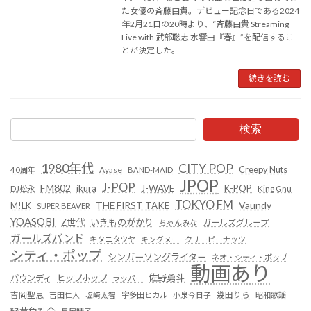
た女優の斉藤由貴。デビュー記念日である2024
年2月21日の20時より、“斉藤由貴 Streaming
Live with 武部聡志 水響曲『春』”を配信するこ
とが決定した。
続きを読む
検索
1980年代
CITY POP
Creepy Nuts
Ayase
40周年
BAND-MAID
JPOP
J-POP
FM802
ikura
J-WAVE
K-POP
King Gnu
DJ松永
TOKYO FM
Vaundy
THE FIRST TAKE
M!LK
SUPER BEAVER
YOASOBI
Z世代
いきものがかり
ガールズグループ
ちゃんみな
ガールズバンド
キタニタツヤ
キングヌー
クリーピーナッツ
シティ・ポップ
シンガーソングライター
ネオ・シティ・ポップ
動画あり
佐野勇斗
バウンディ
ヒップホップ
ラッパー
吉岡聖恵
吉田仁人
塩﨑太智
宇多田ヒカル
小泉今日子
幾田りら
昭和歌謡
緑黄色社会