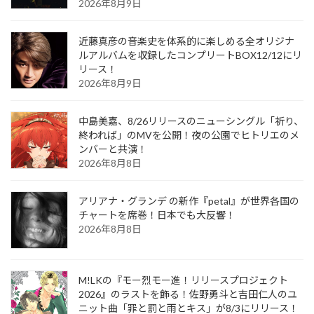
2026年8月9日
近藤真彦の音楽史を体系的に楽しめる全オリジナ
ルアルバムを収録したコンプリートBOX12/12にリ
リース！
2026年8月9日
中島美嘉、8/26リリースのニューシングル「祈り、
終われば」のMVを公開！夜の公園でヒトリエのメ
ンバーと共演！
2026年8月8日
アリアナ・グランデ の新作『petal』が世界各国の
チャートを席巻！日本でも大反響！
2026年8月8日
M!LKの『モー烈モー進！リリースプロジェクト
2026』のラストを飾る！佐野勇斗と吉田仁人のユ
ニット曲「罪と罰と雨とキス」が8/3にリリース！