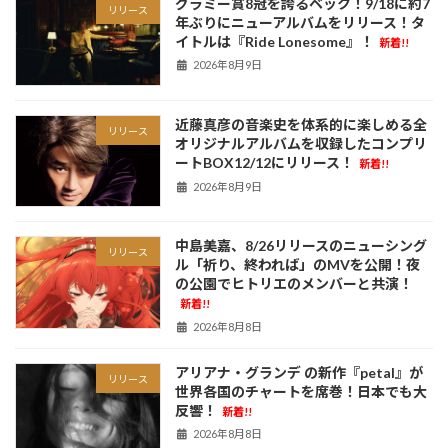
グラミー賞8冠を誇るベック！9/18に約7
リリース
年ぶりにニューアルバムをリリース！タ
イトルは『Ride Lonesome』！
新着!!
2026年8月9日
近藤真彦の音楽史を体系的に楽しめる全
リリース
オリジナルアルバムを収録したコンプリ
ートBOX12/12にリリース！
新着!!
2026年8月9日
中島美嘉、8/26リリースのニューシング
リリース
ル「祈り、終われば」のMVを公開！夜
の公園でヒトリエのメンバーと共演！
新着!!
2026年8月8日
アリアナ・グランデ の新作『petal』が
リリース
世界各国のチャートを席巻！日本でも大
反響！
新着!!
2026年8月8日