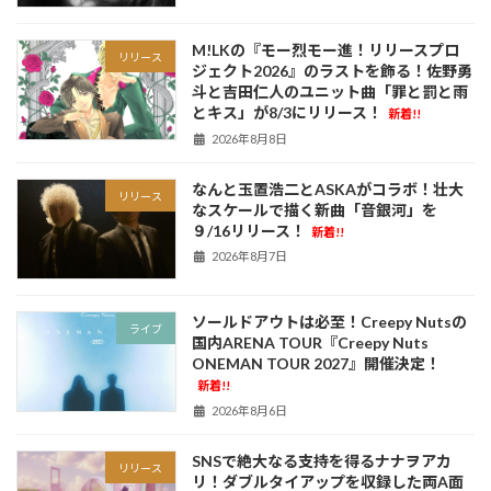
M!LKの『モー烈モー進！リリースプロ
リリース
ジェクト2026』のラストを飾る！佐野勇
斗と吉田仁人のユニット曲「罪と罰と雨
とキス」が8/3にリリース！
新着!!
2026年8月8日
なんと玉置浩二とASKAがコラボ！壮大
リリース
なスケールで描く新曲「音銀河」を
９/16リリース！
新着!!
2026年8月7日
ソールドアウトは必至！Creepy Nutsの
ライブ
国内ARENA TOUR『Creepy Nuts
ONEMAN TOUR 2027』開催決定！
新着!!
2026年8月6日
SNSで絶大なる支持を得るナナヲアカ
リリース
リ！ダブルタイアップを収録した両A面