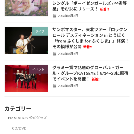
シングル「ボーイゼンガールズ / ∞劣等
星」を8/26にリリース！
新着!!
2026年8月6日
サンボマスター、東北ツアー『ロックン
ライブ
ロール デスティネーション in とうほく
「from ふくしま for ふくしま」』終演！
その模様が公開
新着!!
2026年8月5日
グラミー賞で話題のグローバル・ガー
イベント
ル・グループKATSEYE！8/14~23に原宿
でイベントを開催！
新着!!
2026年8月5日
カテゴリー
FM STATION 公式グッズ
CD/DVD