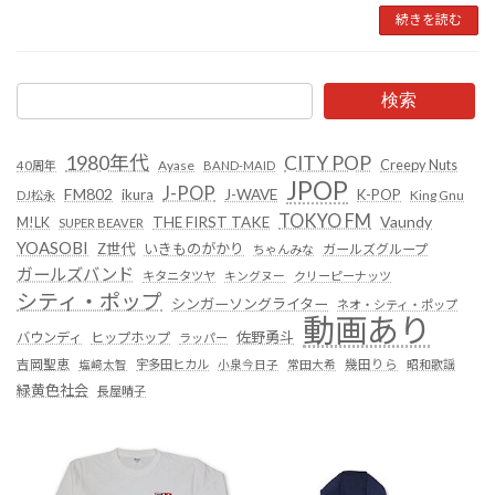
続きを読む
検索
1980年代
CITY POP
Creepy Nuts
Ayase
40周年
BAND-MAID
JPOP
J-POP
FM802
ikura
J-WAVE
K-POP
King Gnu
DJ松永
TOKYO FM
Vaundy
THE FIRST TAKE
M!LK
SUPER BEAVER
YOASOBI
Z世代
いきものがかり
ガールズグループ
ちゃんみな
ガールズバンド
キタニタツヤ
キングヌー
クリーピーナッツ
シティ・ポップ
シンガーソングライター
ネオ・シティ・ポップ
動画あり
佐野勇斗
バウンディ
ヒップホップ
ラッパー
吉岡聖恵
塩﨑太智
宇多田ヒカル
小泉今日子
常田大希
幾田りら
昭和歌謡
緑黄色社会
長屋晴子