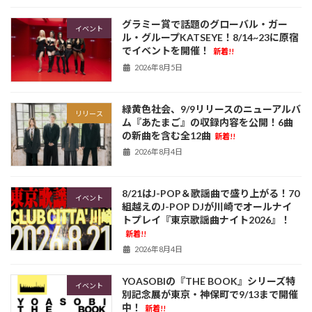
グラミー賞で話題のグローバル・ガー
イベント
ル・グループKATSEYE！8/14~23に原宿
でイベントを開催！
新着!!
2026年8月5日
緑黄色社会、9/9リリースのニューアルバ
リリース
ム『あたまご』の収録内容を公開！6曲
の新曲を含む全12曲
新着!!
2026年8月4日
8/21はJ-POP＆歌謡曲で盛り上がる！70
イベント
組越えのJ-POP DJが川崎でオールナイ
トプレイ『東京歌謡曲ナイト2026』！
新着!!
2026年8月4日
YOASOBIの『THE BOOK』シリーズ特
イベント
別記念展が東京・神保町で9/13まで開催
中！
新着!!