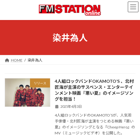
コ
ナ
ン
ビ
テ
ゲ
ン
ー
ツ
シ
へ
ョ
染井為人
ス
ン
キ
に
ッ
移
プ
動
HOME
染井為人
4人組ロックバンドOKAMOTO’S 、北村
リリース
匠海が主演のサスペンス・エンターテイ
ンメント映画『悪い夏』のイメージソン
グを担当！
2025年4月3日
4人組ロックバンドのOKAMOTO’Sが、人気若
手俳優・北村匠海が主演をつとめる映画『悪い
夏』のイメージソングとなる『Cheep Hero』の
MV（ミュージックビデオ）を公開した。