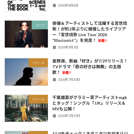
2026年8月4日
俳優＆アーティストして活躍する宮世琉
ライブ
弥！が約2年ぶりに開催したライブツア
ー『宮世琉弥 Live Tour 2026
“Illusionist”』を完走！
新着!!
2026年8月3日
星野源、新曲「好き」が7/29リリース！
リリース
TVドラマ『君の好きは無敵』の主題
歌！
新着!!
2026年7月30日
千葉雄喜がグラミー賞アーティストmgk
リリース
とタッグ！シングル「JJK」リリース＆
MVも公開！
2026年7月29日
11/4をチェック！キタニタツヤがオリジ