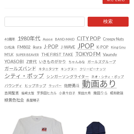
検索
1980年代
CITY POP
Creepy Nuts
Ayase
40周年
BAND-MAID
JPOP
J-POP
FM802
ikura
J-WAVE
K-POP
King Gnu
DJ松永
TOKYO FM
Vaundy
THE FIRST TAKE
M!LK
SUPER BEAVER
YOASOBI
Z世代
いきものがかり
ガールズグループ
ちゃんみな
ガールズバンド
キタニタツヤ
キングヌー
クリーピーナッツ
シティ・ポップ
シンガーソングライター
ネオ・シティ・ポップ
動画あり
佐野勇斗
バウンディ
ヒップホップ
ラッパー
吉岡聖恵
塩﨑太智
宇多田ヒカル
小泉今日子
常田大希
幾田りら
昭和歌謡
緑黄色社会
長屋晴子