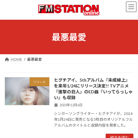
コ
ナ
ン
ビ
テ
ゲ
ン
ー
ツ
シ
へ
ョ
最悪最愛
ス
ン
キ
に
ッ
移
プ
動
HOME
最悪最愛
ヒグチアイ、5thアルバム『未成線上』
リリース
を来年1/24にリリース決定!! TVアニメ
『進撃の巨人』のED曲『いってらっしゃ
い』も収録
2023年12月6日
シンガーソングライター・ヒグチアイが、2024
年1月24日に発売となる5枚目のオリジナルフル
アルバムのタイトルと収録内容を発表した。
続きを読む