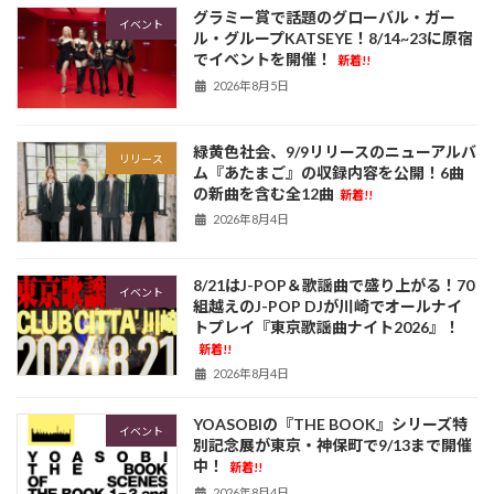
グラミー賞で話題のグローバル・ガー
イベント
ル・グループKATSEYE！8/14~23に原宿
でイベントを開催！
新着!!
2026年8月5日
緑黄色社会、9/9リリースのニューアルバ
リリース
ム『あたまご』の収録内容を公開！6曲
の新曲を含む全12曲
新着!!
2026年8月4日
8/21はJ-POP＆歌謡曲で盛り上がる！70
イベント
組越えのJ-POP DJが川崎でオールナイ
トプレイ『東京歌謡曲ナイト2026』！
新着!!
2026年8月4日
YOASOBIの『THE BOOK』シリーズ特
イベント
別記念展が東京・神保町で9/13まで開催
中！
新着!!
2026年8月4日