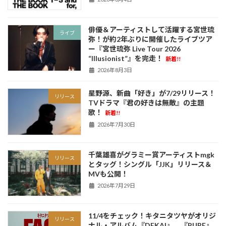
俳優＆アーティストして活躍する宮世琉
ライブ
弥！が約2年ぶりに開催したライブツア
ー『宮世琉弥 Live Tour 2026
“Illusionist”』を完走！
新着!!
2026年8月3日
星野源、新曲「好き」が7/29リリース！
リリース
TVドラマ『君の好きは無敵』の主題
歌！
新着!!
2026年7月30日
千葉雄喜がグラミー賞アーティストmgk
リリース
とタッグ！シングル「JJK」リリース＆
MVも公開！
2026年7月29日
11/4をチェック！キタニタツヤがオリジ
リリース
ナル・アルバム『DEKAI』、『PURE』