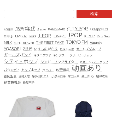
検索
1980年代
CITY POP
Creepy Nuts
Ayase
40周年
BAND-MAID
JPOP
J-POP
FM802
ikura
J-WAVE
K-POP
King Gnu
DJ松永
TOKYO FM
Vaundy
THE FIRST TAKE
M!LK
SUPER BEAVER
YOASOBI
Z世代
いきものがかり
ガールズグループ
ちゃんみな
ガールズバンド
キタニタツヤ
キングヌー
クリーピーナッツ
シティ・ポップ
シンガーソングライター
ネオ・シティ・ポップ
動画あり
佐野勇斗
バウンディ
ヒップホップ
ラッパー
吉岡聖恵
塩﨑太智
宇多田ヒカル
小泉今日子
常田大希
幾田りら
昭和歌謡
緑黄色社会
長屋晴子