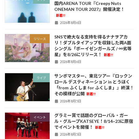
国内ARENA TOUR『Creepy Nuts
ONEMAN TOUR 2027』開催決定！
新着!!
2026年8月6日
SNSで絶大なる支持を得るナナヲアカ
リリース
リ！ダブルタイアップを収録した両A面
シングル「ボーイゼンガールズ / ∞劣等
星」を8/26にリリース！
新着!!
2026年8月6日
サンボマスター、東北ツアー『ロックン
ライブ
ロール デスティネーション in とうほく
「from ふくしま for ふくしま」』終演！
その模様が公開
新着!!
2026年8月5日
グラミー賞で話題のグローバル・ガー
イベント
ル・グループKATSEYE！8/14~23に原宿
でイベントを開催！
新着!!
2026年8月5日