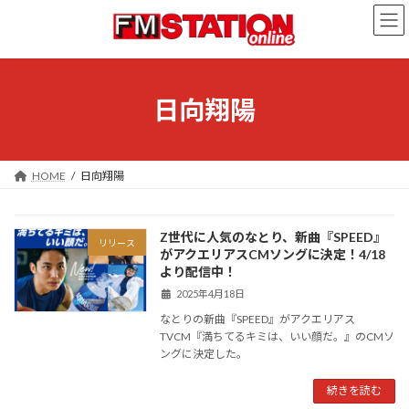
コ
ナ
ン
ビ
テ
ゲ
ン
ー
ツ
シ
へ
ョ
日向翔陽
ス
ン
キ
に
ッ
移
プ
動
HOME
日向翔陽
Z世代に人気のなとり、新曲『SPEED』
リリース
がアクエリアスCMソングに決定！4/18
より配信中！
2025年4月18日
なとりの新曲『SPEED』がアクエリアス
TVCM『満ちてるキミは、いい顔だ。』のCMソ
ングに決定した。
続きを読む