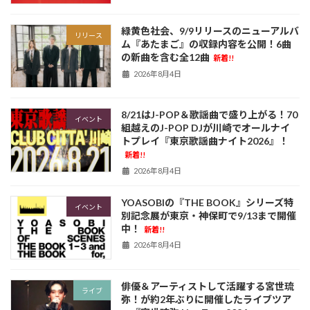
緑黄色社会、9/9リリースのニューアルバ
リリース
ム『あたまご』の収録内容を公開！6曲
の新曲を含む全12曲
新着!!
2026年8月4日
8/21はJ-POP＆歌謡曲で盛り上がる！70
イベント
組越えのJ-POP DJが川崎でオールナイ
トプレイ『東京歌謡曲ナイト2026』！
新着!!
2026年8月4日
YOASOBIの『THE BOOK』シリーズ特
イベント
別記念展が東京・神保町で9/13まで開催
中！
新着!!
2026年8月4日
俳優＆アーティストして活躍する宮世琉
ライブ
弥！が約2年ぶりに開催したライブツア