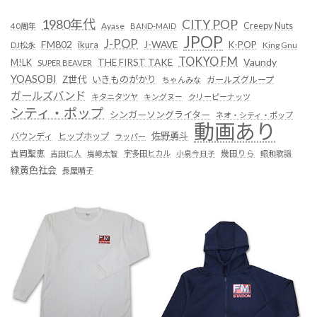
1980年代
CITY POP
Creepy Nuts
Ayase
40周年
BAND-MAID
JPOP
J-POP
FM802
ikura
J-WAVE
K-POP
King Gnu
DJ松永
TOKYO FM
Vaundy
THE FIRST TAKE
M!LK
SUPER BEAVER
YOASOBI
Z世代
いきものがかり
ガールズグループ
ちゃんみな
ガールズバンド
キタニタツヤ
キングヌー
クリーピーナッツ
シティ・ポップ
シンガーソングライター
ネオ・シティ・ポップ
動画あり
佐野勇斗
バウンディ
ヒップホップ
ラッパー
吉岡聖恵
吉田仁人
塩﨑太智
宇多田ヒカル
小泉今日子
幾田りら
昭和歌謡
緑黄色社会
長屋晴子