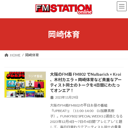
コ
ナ
ン
ビ
テ
ゲ
ン
ー
ツ
シ
へ
ョ
岡崎体育
ス
ン
キ
に
ッ
移
プ
動
HOME
岡崎体育
大阪のFM局 FM802 でNulbarich × Kroi
ラジオ番組
、木村カエラ × 岡崎体育など貴重なアー
ティスト同士のトークを4日間にわたっ
てオンエア！
2023年11月29日
大阪のFM局FM802の平日お昼の番組
『UPBEAT!』（11:00-14:00 DJ加藤真樹
子）。FUNKY802 SPECIAL WEEKS 2週目となる
2023年12月4日～7日の4日間“アレとアレ”と題
して、毎日日替わりでアーティスト同士の貴重