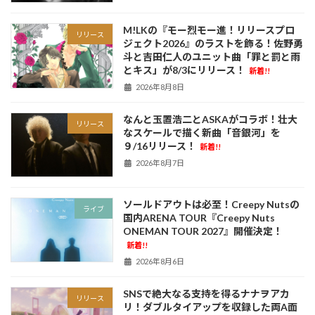
M!LKの『モー烈モー進！リリースプロ
リリース
ジェクト2026』のラストを飾る！佐野勇
斗と吉田仁人のユニット曲「罪と罰と雨
とキス」が8/3にリリース！
新着!!
2026年8月8日
なんと玉置浩二とASKAがコラボ！壮大
リリース
なスケールで描く新曲「音銀河」を
９/16リリース！
新着!!
2026年8月7日
ソールドアウトは必至！Creepy Nutsの
ライブ
国内ARENA TOUR『Creepy Nuts
ONEMAN TOUR 2027』開催決定！
新着!!
2026年8月6日
SNSで絶大なる支持を得るナナヲアカ
リリース
リ！ダブルタイアップを収録した両A面