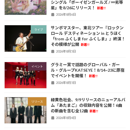
シングル「ボーイゼンガールズ / ∞劣等
星」を8/26にリリース！
新着!!
2026年8月6日
サンボマスター、東北ツアー『ロックン
ライブ
ロール デスティネーション in とうほく
「from ふくしま for ふくしま」』終演！
その模様が公開
新着!!
2026年8月5日
グラミー賞で話題のグローバル・ガー
イベント
ル・グループKATSEYE！8/14~23に原宿
でイベントを開催！
新着!!
2026年8月5日
緑黄色社会、9/9リリースのニューアルバ
リリース
ム『あたまご』の収録内容を公開！6曲
の新曲を含む全12曲
新着!!
2026年8月4日