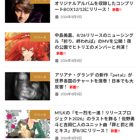
オリジナルアルバムを収録したコンプリ
ートBOX12/12にリリース！
新着!!
2026年8月9日
中島美嘉、8/26リリースのニューシング
リリース
ル「祈り、終われば」のMVを公開！夜
の公園でヒトリエのメンバーと共演！
新着!!
2026年8月8日
アリアナ・グランデ の新作『petal』が
リリース
世界各国のチャートを席巻！日本でも大
反響！
新着!!
2026年8月8日
M!LKの『モー烈モー進！リリースプロ
リリース
ジェクト2026』のラストを飾る！佐野勇
斗と吉田仁人のユニット曲「罪と罰と雨
とキス」が8/3にリリース！
新着!!
2026年8月8日