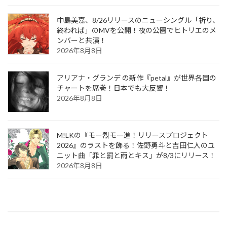
中島美嘉、8/26リリースのニューシングル「祈り、
終われば」のMVを公開！夜の公園でヒトリエのメ
ンバーと共演！
2026年8月8日
アリアナ・グランデ の新作『petal』が世界各国の
チャートを席巻！日本でも大反響！
2026年8月8日
M!LKの『モー烈モー進！リリースプロジェクト
2026』のラストを飾る！佐野勇斗と吉田仁人のユ
ニット曲「罪と罰と雨とキス」が8/3にリリース！
2026年8月8日