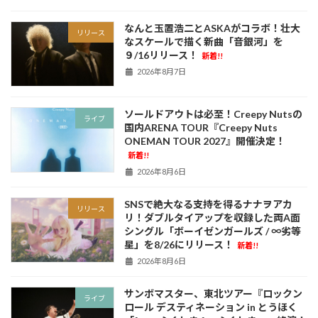
なんと玉置浩二とASKAがコラボ！壮大
リリース
なスケールで描く新曲「音銀河」を
９/16リリース！
新着!!
2026年8月7日
ソールドアウトは必至！Creepy Nutsの
ライブ
国内ARENA TOUR『Creepy Nuts
ONEMAN TOUR 2027』開催決定！
新着!!
2026年8月6日
SNSで絶大なる支持を得るナナヲアカ
リリース
リ！ダブルタイアップを収録した両A面
シングル「ボーイゼンガールズ / ∞劣等
星」を8/26にリリース！
新着!!
2026年8月6日
サンボマスター、東北ツアー『ロックン
ライブ
ロール デスティネーション in とうほく