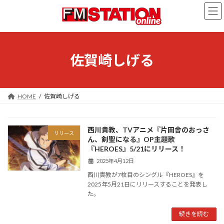
コ
ナ
ン
ビ
テ
ゲ
ン
ー
ツ
シ
へ
ョ
佐賀崎しげる
ス
ン
キ
に
ッ
移
プ
動
HOME
佐賀崎しげる
西川貴教、TVアニメ『片田舎のおっさ
リリース
ん、剣聖になる』OP主題歌
『HEROES』5/21にリリース！
2025年4月12日
西川貴教が7枚目のシングル『HEROES』を
2025年5月21日にリリースすることを発表し
た。
続きを読む