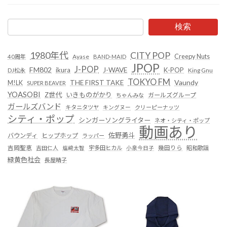
検索
1980年代
CITY POP
Creepy Nuts
Ayase
40周年
BAND-MAID
JPOP
J-POP
FM802
ikura
J-WAVE
K-POP
King Gnu
DJ松永
TOKYO FM
Vaundy
THE FIRST TAKE
M!LK
SUPER BEAVER
YOASOBI
Z世代
いきものがかり
ガールズグループ
ちゃんみな
ガールズバンド
キタニタツヤ
キングヌー
クリーピーナッツ
シティ・ポップ
シンガーソングライター
ネオ・シティ・ポップ
動画あり
佐野勇斗
バウンディ
ヒップホップ
ラッパー
吉岡聖恵
吉田仁人
塩﨑太智
宇多田ヒカル
小泉今日子
幾田りら
昭和歌謡
緑黄色社会
長屋晴子