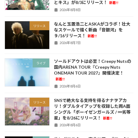
とキス」が8/3にリリース！
新着!!
2026年8月8日
なんと玉置浩二とASKAがコラボ！壮大
リリース
なスケールで描く新曲「音銀河」を
９/16リリース！
新着!!
2026年8月7日
ソールドアウトは必至！Creepy Nutsの
ライブ
国内ARENA TOUR『Creepy Nuts
ONEMAN TOUR 2027』開催決定！
新着!!
2026年8月6日
SNSで絶大なる支持を得るナナヲアカ
リリース
リ！ダブルタイアップを収録した両A面
シングル「ボーイゼンガールズ / ∞劣等
星」を8/26にリリース！
新着!!
2026年8月6日