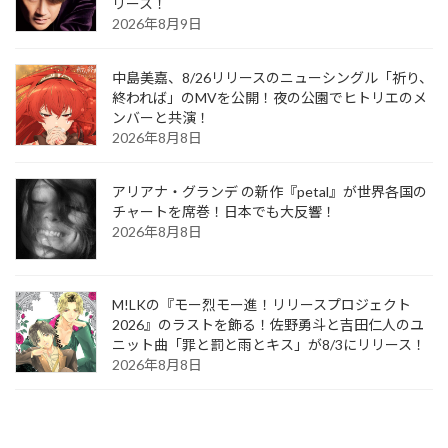
リース！
2026年8月9日
中島美嘉、8/26リリースのニューシングル「祈り、
終われば」のMVを公開！夜の公園でヒトリエのメ
ンバーと共演！
2026年8月8日
アリアナ・グランデ の新作『petal』が世界各国の
チャートを席巻！日本でも大反響！
2026年8月8日
M!LKの『モー烈モー進！リリースプロジェクト
2026』のラストを飾る！佐野勇斗と吉田仁人のユ
ニット曲「罪と罰と雨とキス」が8/3にリリース！
2026年8月8日