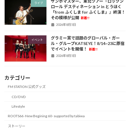
サンボマスター、東北ツアー『ロックン
ライブ
ロール デスティネーション in とうほく
「from ふくしま for ふくしま」』終演！
その模様が公開
新着!!
2026年8月5日
グラミー賞で話題のグローバル・ガー
イベント
ル・グループKATSEYE！8/14~23に原宿
でイベントを開催！
新着!!
2026年8月5日
カテゴリー
FM STATION 公式グッズ
CD/DVD
Lifestyle
ROOTS66 -New Begining 60- supported by tabiwa
ストーリー