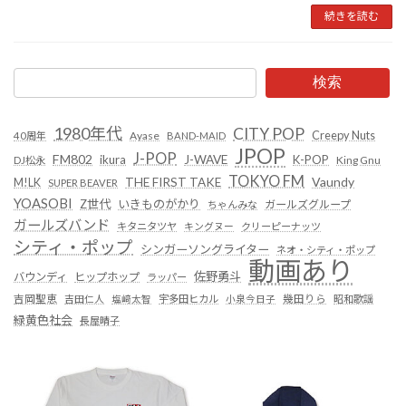
続きを読む
検索
1980年代
CITY POP
Creepy Nuts
Ayase
40周年
BAND-MAID
JPOP
J-POP
FM802
ikura
J-WAVE
K-POP
King Gnu
DJ松永
TOKYO FM
Vaundy
THE FIRST TAKE
M!LK
SUPER BEAVER
YOASOBI
Z世代
いきものがかり
ガールズグループ
ちゃんみな
ガールズバンド
キタニタツヤ
キングヌー
クリーピーナッツ
シティ・ポップ
シンガーソングライター
ネオ・シティ・ポップ
動画あり
佐野勇斗
バウンディ
ヒップホップ
ラッパー
吉岡聖恵
吉田仁人
塩﨑太智
宇多田ヒカル
小泉今日子
幾田りら
昭和歌謡
緑黄色社会
長屋晴子