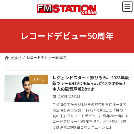
コ
ナ
ン
ビ
テ
ゲ
ン
ー
ツ
シ
へ
ョ
レコードデビュー50周年
ス
ン
キ
に
ッ
移
プ
動
HOME
レコードデビュー50周年
レジェンドスター・郷ひろみ、2023年最
リリース
新ツアーのDVD/Blu-rayが12/20発売!!
本人の副音声解説付き
2023年11月1日
全公演の中から8月26日の神奈川県民ホールで
の公演を完全収録 1972年8月1日に『男の子
女の子』でレコードデビュー。昨年2022年にレ
コードデビュー50周年を迎え、2023年6月7日
には通算109枚目となるニューシ […]