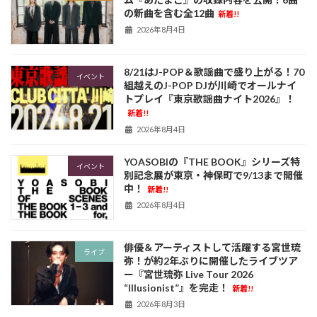
の新曲を含む全12曲
新着!!
2026年8月4日
8/21はJ-POP＆歌謡曲で盛り上がる！70
イベント
組越えのJ-POP DJが川崎でオールナイ
トプレイ『東京歌謡曲ナイト2026』！
新着!!
2026年8月4日
YOASOBIの『THE BOOK』シリーズ特
イベント
別記念展が東京・神保町で9/13まで開催
中！
新着!!
2026年8月4日
俳優＆アーティストして活躍する宮世琉
ライブ
弥！が約2年ぶりに開催したライブツア
ー『宮世琉弥 Live Tour 2026
“Illusionist”』を完走！
新着!!
2026年8月3日