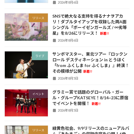
2026年8月6日
SNSで絶大なる支持を得るナナヲアカ
リリース
リ！ダブルタイアップを収録した両A面
シングル「ボーイゼンガールズ / ∞劣等
星」を8/26にリリース！
新着!!
2026年8月6日
サンボマスター、東北ツアー『ロックン
ライブ
ロール デスティネーション in とうほく
「from ふくしま for ふくしま」』終演！
その模様が公開
新着!!
2026年8月5日
グラミー賞で話題のグローバル・ガー
イベント
ル・グループKATSEYE！8/14~23に原宿
でイベントを開催！
新着!!
2026年8月5日
緑黄色社会、9/9リリースのニューアルバ
リリース
ム『あたまご』の収録内容を公開！6曲