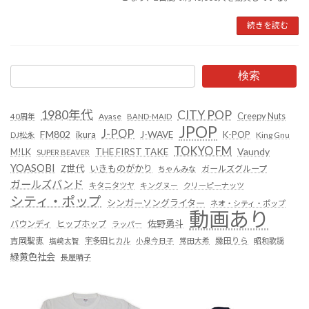
続きを読む
検索
1980年代
CITY POP
Creepy Nuts
Ayase
40周年
BAND-MAID
JPOP
J-POP
FM802
ikura
J-WAVE
K-POP
King Gnu
DJ松永
TOKYO FM
Vaundy
THE FIRST TAKE
M!LK
SUPER BEAVER
YOASOBI
Z世代
いきものがかり
ガールズグループ
ちゃんみな
ガールズバンド
キタニタツヤ
キングヌー
クリーピーナッツ
シティ・ポップ
シンガーソングライター
ネオ・シティ・ポップ
動画あり
佐野勇斗
バウンディ
ヒップホップ
ラッパー
吉岡聖恵
塩﨑太智
宇多田ヒカル
小泉今日子
常田大希
幾田りら
昭和歌謡
緑黄色社会
長屋晴子