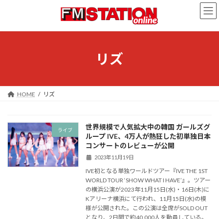
コ
ナ
ン
ビ
テ
ゲ
ン
ー
ツ
シ
へ
ョ
リズ
ス
ン
キ
に
ッ
移
プ
動
HOME
リズ
世界規模で人気拡大中の韓国 ガールズグ
ライブ
ループ IVE、4万人が熱狂した初単独日本
コンサートのレビューが公開
2023年11月19日
IVE初となる単独ワールドツアー『IVE THE 1ST
WORLD TOUR ‘SHOW WHAT I HAVE’』。ツアー
の横浜公演が2023年11月15日(水)・16日(木)に
Kアリーナ横浜にて行われ、11月15日(水)の模
様が公開された。この公演は全席がSOLD OUT
となり、2日間で約40,000人を動員している。