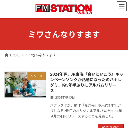
コ
ナ
ン
ビ
テ
ゲ
ン
ー
ツ
シ
へ
ョ
ミワさんなりすます
ス
ン
キ
に
ッ
移
プ
動
HOME
ミワさんなりすます
2024年春、JR東海『会いにいこう』キャ
リリース
ンペーンソングが話題になったのハナレ
グミ、約3年半ぶりにアルバムリリー
ス！
2024年8月5日
ハナレグミが、前作『発光帯』以来約3年半ぶ
りとなる9枚目のオリジナルアルバムを2024年
９月25日にリリースすることを発表した。
続きを読む