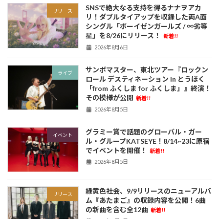
SNSで絶大なる支持を得るナナヲアカ
リリース
リ！ダブルタイアップを収録した両A面
シングル「ボーイゼンガールズ / ∞劣等
星」を8/26にリリース！
新着!!
2026年8月6日
サンボマスター、東北ツアー『ロックン
ライブ
ロール デスティネーション in とうほく
「from ふくしま for ふくしま」』終演！
その模様が公開
新着!!
2026年8月5日
グラミー賞で話題のグローバル・ガー
イベント
ル・グループKATSEYE！8/14~23に原宿
でイベントを開催！
新着!!
2026年8月5日
緑黄色社会、9/9リリースのニューアルバ
リリース
ム『あたまご』の収録内容を公開！6曲
の新曲を含む全12曲
新着!!