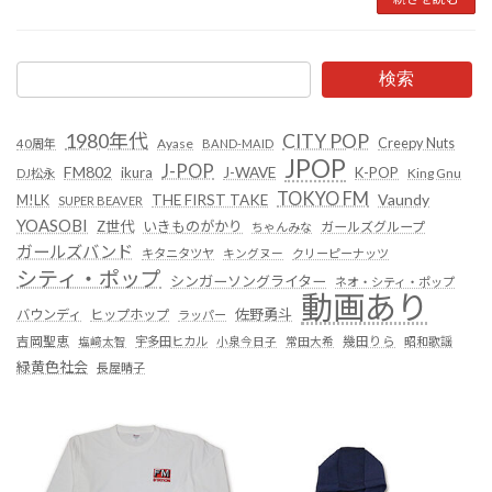
検索
1980年代
CITY POP
Creepy Nuts
Ayase
40周年
BAND-MAID
JPOP
J-POP
FM802
ikura
J-WAVE
K-POP
King Gnu
DJ松永
TOKYO FM
Vaundy
THE FIRST TAKE
M!LK
SUPER BEAVER
YOASOBI
Z世代
いきものがかり
ガールズグループ
ちゃんみな
ガールズバンド
キタニタツヤ
キングヌー
クリーピーナッツ
シティ・ポップ
シンガーソングライター
ネオ・シティ・ポップ
動画あり
佐野勇斗
バウンディ
ヒップホップ
ラッパー
吉岡聖恵
塩﨑太智
宇多田ヒカル
小泉今日子
常田大希
幾田りら
昭和歌謡
緑黄色社会
長屋晴子