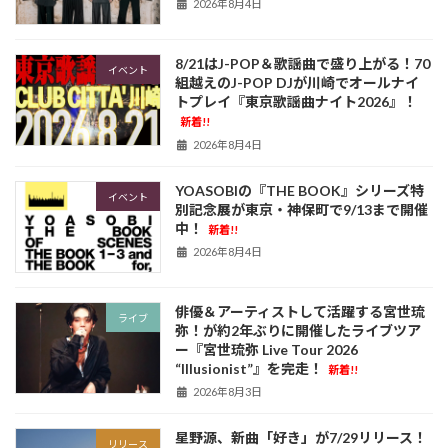
2026年8月4日
8/21はJ-POP＆歌謡曲で盛り上がる！70
イベント
組越えのJ-POP DJが川崎でオールナイ
トプレイ『東京歌謡曲ナイト2026』！
新着!!
2026年8月4日
YOASOBIの『THE BOOK』シリーズ特
イベント
別記念展が東京・神保町で9/13まで開催
中！
新着!!
2026年8月4日
俳優＆アーティストして活躍する宮世琉
ライブ
弥！が約2年ぶりに開催したライブツア
ー『宮世琉弥 Live Tour 2026
“Illusionist”』を完走！
新着!!
2026年8月3日
星野源、新曲「好き」が7/29リリース！
リリース