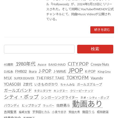
ル『Hollywood』が、2024年3月13日にリリー
スされた。そして同時にYouTubeのWENDY公式
チャンネルにて、同曲Music Videoが公開され
ている。
続きを読む
検索
1980年代
CITY POP
Creepy Nuts
Ayase
40周年
BAND-MAID
JPOP
J-POP
FM802
ikura
J-WAVE
K-POP
King Gnu
DJ松永
TOKYO FM
Vaundy
THE FIRST TAKE
M!LK
SUPER BEAVER
YOASOBI
Z世代
いきものがかり
ガールズグループ
ちゃんみな
ガールズバンド
キタニタツヤ
キングヌー
クリーピーナッツ
シティ・ポップ
シンガーソングライター
ネオ・シティ・ポップ
動画あり
佐野勇斗
バウンディ
ヒップホップ
ラッパー
吉岡聖恵
塩﨑太智
宇多田ヒカル
小泉今日子
常田大希
幾田りら
昭和歌謡
緑黄色社会