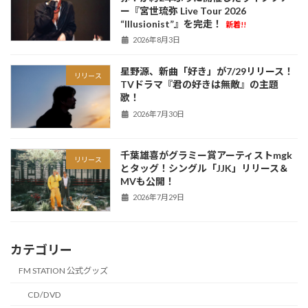
ー『宮世琉弥 Live Tour 2026
“Illusionist”』を完走！
新着!!
2026年8月3日
星野源、新曲「好き」が7/29リリース！
リリース
TVドラマ『君の好きは無敵』の主題
歌！
2026年7月30日
千葉雄喜がグラミー賞アーティストmgk
リリース
とタッグ！シングル「JJK」リリース＆
MVも公開！
2026年7月29日
カテゴリー
FM STATION 公式グッズ
CD/DVD