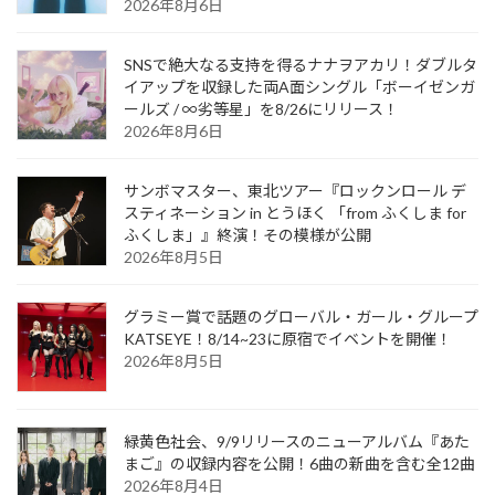
2026年8月6日
SNSで絶大なる支持を得るナナヲアカリ！ダブルタ
イアップを収録した両A面シングル「ボーイゼンガ
ールズ / ∞劣等星」を8/26にリリース！
2026年8月6日
サンボマスター、東北ツアー『ロックンロール デ
スティネーション in とうほく 「from ふくしま for
ふくしま」』終演！その模様が公開
2026年8月5日
グラミー賞で話題のグローバル・ガール・グループ
KATSEYE！8/14~23に原宿でイベントを開催！
2026年8月5日
緑黄色社会、9/9リリースのニューアルバム『あた
まご』の収録内容を公開！6曲の新曲を含む全12曲
2026年8月4日