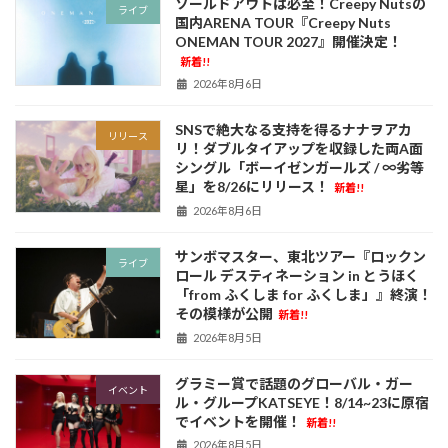
ソールドアウトは必至！Creepy Nutsの
ライブ
国内ARENA TOUR『Creepy Nuts
ONEMAN TOUR 2027』開催決定！
新着!!
2026年8月6日
SNSで絶大なる支持を得るナナヲアカ
リリース
リ！ダブルタイアップを収録した両A面
シングル「ボーイゼンガールズ / ∞劣等
星」を8/26にリリース！
新着!!
2026年8月6日
サンボマスター、東北ツアー『ロックン
ライブ
ロール デスティネーション in とうほく
「from ふくしま for ふくしま」』終演！
その模様が公開
新着!!
2026年8月5日
グラミー賞で話題のグローバル・ガー
イベント
ル・グループKATSEYE！8/14~23に原宿
でイベントを開催！
新着!!
2026年8月5日