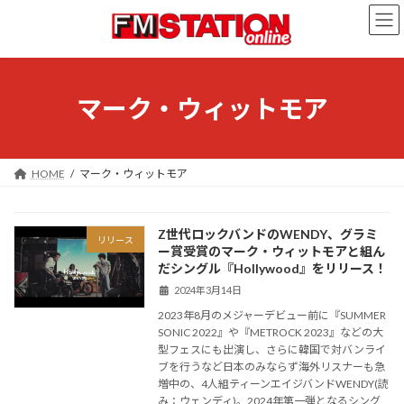
コ
ナ
ン
ビ
テ
ゲ
ン
ー
ツ
シ
へ
ョ
マーク・ウィットモア
ス
ン
キ
に
ッ
移
プ
動
HOME
マーク・ウィットモア
Z世代ロックバンドのWENDY、グラミ
リリース
ー賞受賞のマーク・ウィットモアと組ん
だシングル『Hollywood』をリリース！
2024年3月14日
2023年8月のメジャーデビュー前に『SUMMER
SONIC 2022』や『METROCK 2023』などの大
型フェスにも出演し、さらに韓国で対バンライ
ブを行うなど日本のみならず海外リスナーも急
増中の、4人組ティーンエイジバンドWENDY(読
み：ウェンディ)。2024年第一弾となるシング