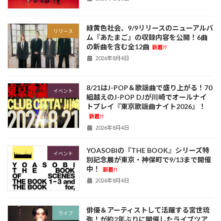
緑黄色社会、9/9リリースのニューアルバ
リリース
ム『あたまご』の収録内容を公開！6曲
の新曲を含む全12曲
新着!!
2026年8月4日
8/21はJ-POP＆歌謡曲で盛り上がる！70
イベント
組越えのJ-POP DJが川崎でオールナイ
トプレイ『東京歌謡曲ナイト2026』！
新着!!
2026年8月4日
YOASOBIの『THE BOOK』シリーズ特
イベント
別記念展が東京・神保町で9/13まで開催
中！
新着!!
2026年8月4日
俳優＆アーティストして活躍する宮世琉
ライブ
弥！が約2年ぶりに開催したライブツア