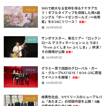
SNSで絶大なる支持を得るナナヲアカ
リリース
リ！ダブルタイアップを収録した両A面
シングル「ボーイゼンガールズ / ∞劣等
星」を8/26にリリース！
新着!!
2026年8月6日
サンボマスター、東北ツアー『ロックン
ライブ
ロール デスティネーション in とうほく
「from ふくしま for ふくしま」』終演！
その模様が公開
新着!!
2026年8月5日
グラミー賞で話題のグローバル・ガー
イベント
ル・グループKATSEYE！8/14~23に原宿
でイベントを開催！
新着!!
2026年8月5日
緑黄色社会、9/9リリースのニューアルバ
リリース
ム『あたまご』の収録内容を公開！6曲
の新曲を含む全12曲