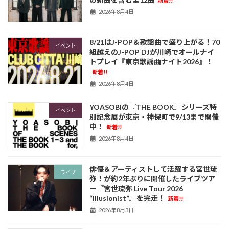
新着!!
2026年8月4日
8/21はJ-POP＆歌謡曲で盛り上がる！70
イベント
組越えのJ-POP DJが川崎でオールナイ
トプレイ『東京歌謡曲ナイト2026』！
新着!!
2026年8月4日
YOASOBIの『THE BOOK』シリーズ特
イベント
別記念展が東京・神保町で9/13まで開催
中！
新着!!
2026年8月4日
俳優＆アーティストして活躍する宮世琉
ライブ
弥！が約2年ぶりに開催したライブツア
ー『宮世琉弥 Live Tour 2026
“Illusionist”』を完走！
新着!!
2026年8月3日