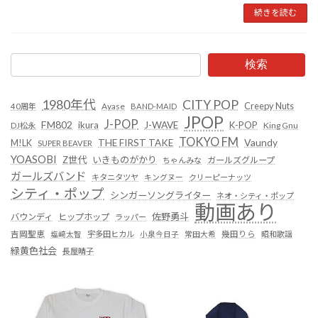
続きを読む
検索
1980年代
CITY POP
Creepy Nuts
Ayase
40周年
BAND-MAID
JPOP
J-POP
FM802
ikura
J-WAVE
K-POP
King Gnu
DJ松永
TOKYO FM
Vaundy
THE FIRST TAKE
M!LK
SUPER BEAVER
YOASOBI
Z世代
いきものがかり
ガールズグループ
ちゃんみな
ガールズバンド
キタニタツヤ
キングヌー
クリーピーナッツ
シティ・ポップ
シンガーソングライター
ネオ・シティ・ポップ
動画あり
佐野勇斗
バウンディ
ヒップホップ
ラッパー
吉岡聖恵
塩﨑太智
宇多田ヒカル
小泉今日子
常田大希
幾田りら
昭和歌謡
緑黄色社会
長屋晴子