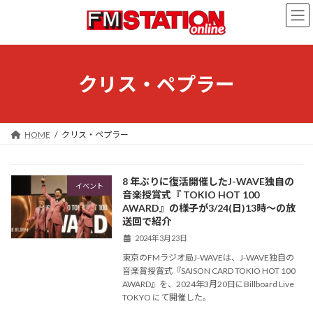
コ
ナ
ン
ビ
テ
ゲ
ン
ー
ツ
シ
へ
ョ
クリス・ペプラー
ス
ン
キ
に
ッ
移
プ
動
HOME
クリス・ペプラー
8 年ぶりに復活開催したJ-WAVE独自の
イベント
音楽授賞式『 TOKIO HOT 100
AWARD』の様子が3/24(日)13時〜の放
送回で紹介
2024年3月23日
東京のFMラジオ局J-WAVEは、J-WAVE独自の
音楽賞授賞式『SAISON CARD TOKIO HOT 100
AWARD』を、2024年3月20日にBillboard Live
TOKYO にて開催した。