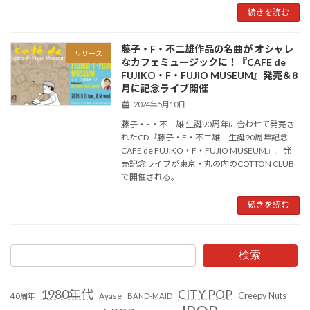
続きを読む
藤子・F・不二雄作品の名曲が オシャレ
リリース
なカフェミュージックに！『CAFE de
FUJIKO・F・FUJIO MUSEUM』発売＆8
月に記念ライブ開催
2024年5月10日
藤子・F・不二雄 生誕90周年に合わせて発売さ
れたCD『藤子・F・不二雄 生誕90周年記念
CAFE de FUJIKO・F・FUJIO MUSEUM』。発
売記念ライブが東京・丸の内のCOTTON CLUB
で開催される。
続きを読む
検索
1980年代
CITY POP
Creepy Nuts
Ayase
40周年
BAND-MAID