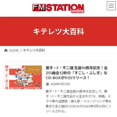
コ
ナ
ン
ビ
テ
ゲ
ン
ー
ツ
シ
へ
ョ
キテレツ大百科
ス
ン
キ
に
ッ
移
プ
動
HOME
キテレツ大百科
藤子・F・不二雄 生誕90周年記念！全
リリース
255曲全12枚の『すこし・ふしぎ』な
CD-BOXが9/25リリース！
2024年9月19日
藤子・F・不二雄生誕90周年を記念して、藤
子・F・不二雄作品から生まれたTV、映画、ド
ラマ等の主題歌・挿入歌・イメージソング等を
集めた全12組のCD BOXが2024年9月25日にリ
リースされる。