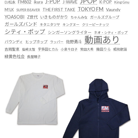
JPOP
J-POP
FM802
ikura
J-WAVE
K-POP
King Gnu
DJ松永
TOKYO FM
Vaundy
THE FIRST TAKE
M!LK
SUPER BEAVER
YOASOBI
Z世代
いきものがかり
ガールズグループ
ちゃんみな
ガールズバンド
キタニタツヤ
キングヌー
クリーピーナッツ
シティ・ポップ
シンガーソングライター
ネオ・シティ・ポップ
動画あり
佐野勇斗
バウンディ
ヒップホップ
ラッパー
吉岡聖恵
塩﨑太智
宇多田ヒカル
小泉今日子
常田大希
幾田りら
昭和歌謡
緑黄色社会
長屋晴子