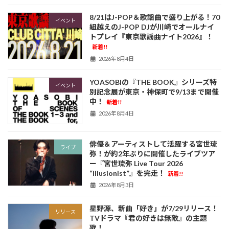
8/21はJ-POP＆歌謡曲で盛り上がる！70
イベント
組越えのJ-POP DJが川崎でオールナイ
トプレイ『東京歌謡曲ナイト2026』！
新着!!
2026年8月4日
YOASOBIの『THE BOOK』シリーズ特
イベント
別記念展が東京・神保町で9/13まで開催
中！
新着!!
2026年8月4日
俳優＆アーティストして活躍する宮世琉
ライブ
弥！が約2年ぶりに開催したライブツア
ー『宮世琉弥 Live Tour 2026
“Illusionist”』を完走！
新着!!
2026年8月3日
星野源、新曲「好き」が7/29リリース！
リリース
TVドラマ『君の好きは無敵』の主題
歌！