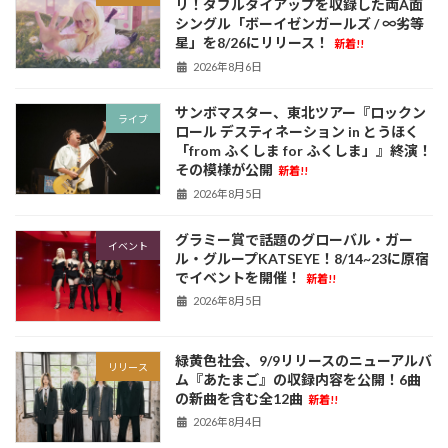
リ！ダブルタイアップを収録した両A面
シングル「ボーイゼンガールズ / ∞劣等
星」を8/26にリリース！
新着!!
2026年8月6日
サンボマスター、東北ツアー『ロックン
ライブ
ロール デスティネーション in とうほく
「from ふくしま for ふくしま」』終演！
その模様が公開
新着!!
2026年8月5日
グラミー賞で話題のグローバル・ガー
イベント
ル・グループKATSEYE！8/14~23に原宿
でイベントを開催！
新着!!
2026年8月5日
緑黄色社会、9/9リリースのニューアルバ
リリース
ム『あたまご』の収録内容を公開！6曲
の新曲を含む全12曲
新着!!
2026年8月4日