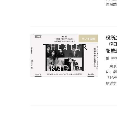
時試聴
役所
ラジオ番組
『PE
を放
202
東京のF
に、劇
『J-W
放送す