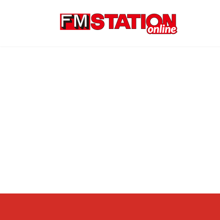
コ
ナ
ン
ビ
テ
ゲ
ン
ー
ツ
シ
へ
ョ
ス
ン
キ
に
ッ
移
プ
動