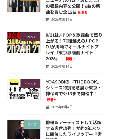
ニューアルバム『あたまご』
の収録内容を公開！6曲の新
曲を含む全12曲
新着!!
2026年8月4日
8/21はJ-POP＆歌謡曲で盛り
イベント
上がる！70組越えのJ-POP
DJが川崎でオールナイトプ
レイ『東京歌謡曲ナイト
2026』！
新着!!
2026年8月4日
YOASOBIの『THE BOOK』
イベント
シリーズ特別記念展が東京・
神保町で9/13まで開催中！
新着!!
2026年8月4日
俳優＆アーティストして活躍
ライブ
する宮世琉弥！が約2年ぶり
に開催したライブツアー『宮