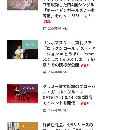
プを収録した両A面シングル
「ボーイゼンガールズ / ∞劣
等星」を8/26にリリース！
新着!!
2026年8月6日
サンボマスター、東北ツアー
ライブ
『ロックンロール デスティネ
ーション in とうほく 「from
ふくしま for ふくしま」』終
演！その模様が公開
新着!!
2026年8月5日
グラミー賞で話題のグローバ
イベント
ル・ガール・グループ
KATSEYE！8/14~23に原宿
でイベントを開催！
新着!!
2026年8月5日
緑黄色社会、9/9リリースの
リリース