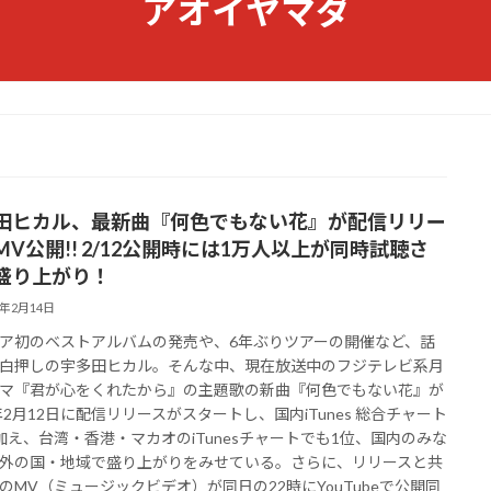
アオイヤマダ
田ヒカル、最新曲『何色でもない花』が配信リリー
MV公開!! 2/12公開時には1万人以上が同時試聴さ
盛り上がり！
4年2月14日
ア初のベストアルバムの発売や、6年ぶりツアーの開催など、話
白押しの宇多田ヒカル。そんな中、現在放送中のフジテレビ系月
マ『君が心をくれたから』の主題歌の新曲『何色でもない花』が
4年2月12日に配信リリースがスタートし、国内iTunes 総合チャート
加え、台湾・香港・マカオのiTunesチャートでも1位、国内のみな
外の国・地域で盛り上がりをみせている。さらに、リリースと共
のMV（ミュージックビデオ）が同日の22時にYouTubeで公開同