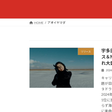
HOME
アオイヤマダ
宇多
リリース
ス＆
れ大
202
キャリ
題が目
９ドラ
202
1位に
らず海
に楽曲