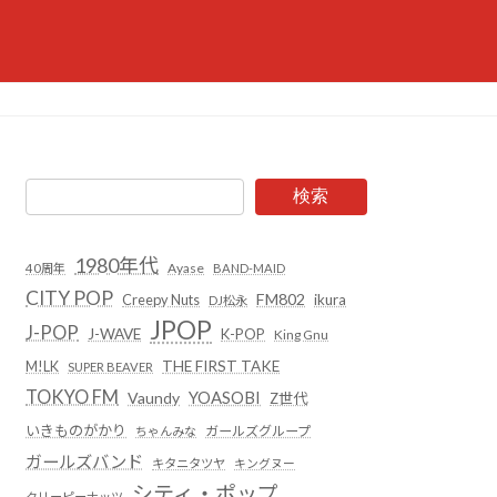
検索
1980年代
Ayase
40周年
BAND-MAID
CITY POP
FM802
Creepy Nuts
ikura
DJ松永
JPOP
J-POP
J-WAVE
K-POP
King Gnu
THE FIRST TAKE
M!LK
SUPER BEAVER
TOKYO FM
YOASOBI
Vaundy
Z世代
いきものがかり
ガールズグループ
ちゃんみな
ガールズバンド
キタニタツヤ
キングヌー
シティ・ポップ
クリーピーナッツ