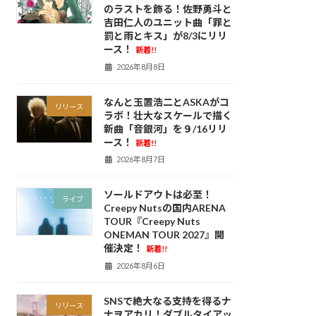
のラストを飾る！佐野勇斗と
吉田仁人のユニット曲「罪と
罰と雨とキス」が8/3にリリ
ース！
新着!!
2026年8月8日
なんと玉置浩二とASKAがコ
リリース
ラボ！壮大なスケールで描く
新曲「音銀河」を９/16リリ
ース！
新着!!
2026年8月7日
ソールドアウトは必至！
ライブ
Creepy Nutsの国内ARENA
TOUR『Creepy Nuts
ONEMAN TOUR 2027』開
催決定！
新着!!
2026年8月6日
SNSで絶大なる支持を得るナ
リリース
ナヲアカリ！ダブルタイアッ