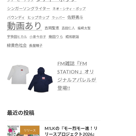
シンガーソングライター
ネオ・シティ・ポップ
佐野勇斗
バウンディ
ヒップホップ
ラッパー
動画あり
吉岡聖恵
吉田仁人
塩﨑太智
宇多田ヒカル
小泉今日子
幾田りら
昭和歌謡
緑黄色社会
長屋晴子
FM雑誌『FM
STATION 』オリ
ジナルアパレルが
登場!!
最近の投稿
M!LKの『モー烈モー進！リ
リリース
リースプロジェクト2026』