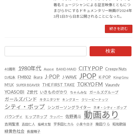
著名ミュージシャンによる証言映像とともにつ
まびらかにするドキュメンタリー映画が2024年
3月1日から日本公開されることになった。
続きを読む
検索
1980年代
CITY POP
Creepy Nuts
Ayase
40周年
BAND-MAID
JPOP
J-POP
FM802
ikura
J-WAVE
K-POP
King Gnu
DJ松永
TOKYO FM
Vaundy
THE FIRST TAKE
M!LK
SUPER BEAVER
YOASOBI
Z世代
いきものがかり
ガールズグループ
ちゃんみな
ガールズバンド
キタニタツヤ
キングヌー
クリーピーナッツ
シティ・ポップ
シンガーソングライター
ネオ・シティ・ポップ
動画あり
佐野勇斗
バウンディ
ヒップホップ
ラッパー
吉岡聖恵
吉田仁人
塩﨑太智
宇多田ヒカル
小泉今日子
幾田りら
昭和歌謡
緑黄色社会
長屋晴子