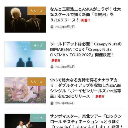
なんと玉置浩二とASKAがコラボ！壮大
リリース
なスケールで描く新曲「音銀河」を
９/16リリース！
新着!!
2026年8月7日
ソールドアウトは必至！Creepy Nutsの
ライブ
国内ARENA TOUR『Creepy Nuts
ONEMAN TOUR 2027』開催決定！
新着!!
2026年8月6日
SNSで絶大なる支持を得るナナヲアカ
リリース
リ！ダブルタイアップを収録した両A面
シングル「ボーイゼンガールズ / ∞劣等
星」を8/26にリリース！
新着!!
2026年8月6日
サンボマスター、東北ツアー『ロックン
ライブ
ロール デスティネーション in とうほく
「from ふくしま for ふくしま」』終演！