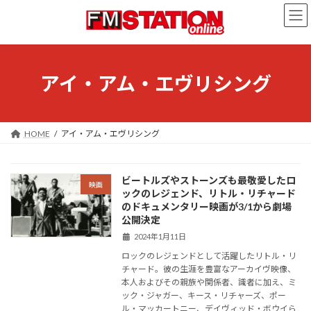
コ
ナ
ン
ビ
テ
ゲ
ン
ー
ツ
シ
へ
ョ
アイ・アム・エヴリシング
ス
ン
キ
に
ッ
移
プ
動
HOME
アイ・アム・エヴリシング
ビートルズやストーンズも最敬愛したロ
映画
ックのレジェンド、リトル・リチャード
のドキュメンタリー映画が3/1から劇場
公開決定
2024年1月11日
ロックのレジェンドとして活躍したリトル・リ
チャード。彼の生涯を豊富なアーカイヴ映像、
本人およびその親族や関係者、識者に加え、ミ
ック・ジャガー、キース・リチャーズ、ポー
ル・マッカートニー、デイヴィッド・ボウイら