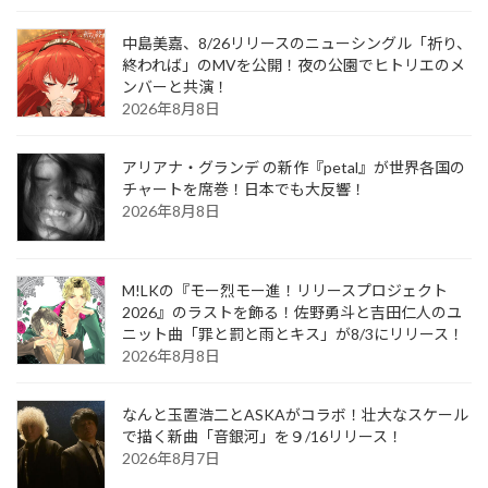
中島美嘉、8/26リリースのニューシングル「祈り、
終われば」のMVを公開！夜の公園でヒトリエのメ
ンバーと共演！
2026年8月8日
アリアナ・グランデ の新作『petal』が世界各国の
チャートを席巻！日本でも大反響！
2026年8月8日
M!LKの『モー烈モー進！リリースプロジェクト
2026』のラストを飾る！佐野勇斗と吉田仁人のユ
ニット曲「罪と罰と雨とキス」が8/3にリリース！
2026年8月8日
なんと玉置浩二とASKAがコラボ！壮大なスケール
で描く新曲「音銀河」を９/16リリース！
2026年8月7日