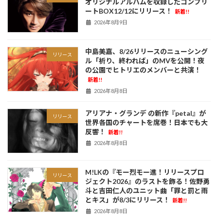
オリジナルアルバムを収録したコンプリ
ートBOX12/12にリリース！
新着!!
2026年8月9日
中島美嘉、8/26リリースのニューシング
リリース
ル「祈り、終われば」のMVを公開！夜
の公園でヒトリエのメンバーと共演！
新着!!
2026年8月8日
アリアナ・グランデ の新作『petal』が
リリース
世界各国のチャートを席巻！日本でも大
反響！
新着!!
2026年8月8日
M!LKの『モー烈モー進！リリースプロ
リリース
ジェクト2026』のラストを飾る！佐野勇
斗と吉田仁人のユニット曲「罪と罰と雨
とキス」が8/3にリリース！
新着!!
2026年8月8日