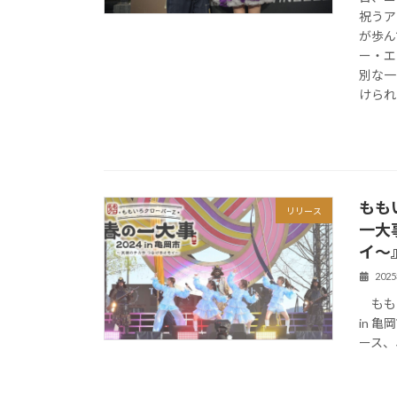
祝うア
が歩ん
ー・エ
別な一
けられ
もも
リリース
一大事
イ〜
202
ももい
in 亀
ース、