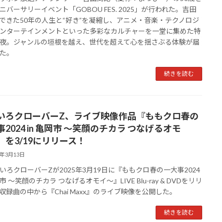
ニバーサリーイベント「GOBOU FES. 2025」が行われた。吉田
できた50年の人生と“好き”を凝縮し、アニメ・音楽・テクノロジ
ンターテインメントといった多彩なカルチャーを一堂に集めた特
夜。ジャンルの垣根を越え、世代を超えて心を揺さぶる体験が届
た。
続きを読む
いろクローバーZ、ライブ映像作品『ももクロ春の
2024 in 亀岡市 〜笑顔のチカラ つなげるオモ
』を3/19にリリース！
5年3月13日
ろクローバーZが2025年3月19日に『ももクロ春の一大事2024
岡市 〜笑顔のチカラ つなげるオモイ〜』LIVE Blu-ray & DVDをリリ
収録曲の中から『Chai Maxx』のライブ映像を公開した。
続きを読む