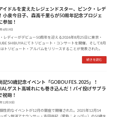
アイドルを変えたレジェンドスター、ピンク・レデ
！小泉今日子、森高千里らが50周年記念プロジェ
に参加！
6年6月19日
・レディーがデビュー50周年を迎える2026年8月25日に東京・
E CUBE SHIBUYAにてトリビュート・コンサートを開催、そして8月
にはトリビュート・アルバムをリリースすることが発表された。
続きを読む
記50歳記念イベント「GOBOU FES. 2025」！
ECIALゲスト高城れにも巻き込んだ！パイ投げサプラ
で祝砲！
5年12月30日
個性的なイベントが12月の銀座で開催された。2025年12月14
ッポン放送アナウンサー・吉田尚記（愛称：よっぴー）の50歳を