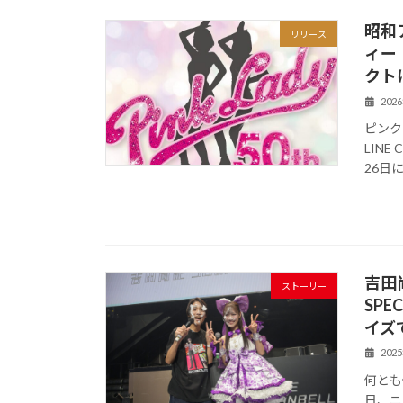
昭和
リリース
ィー
クト
202
ピンク
LIN
26日
吉田尚
ストーリー
SP
イズ
202
何とも
日、ニ