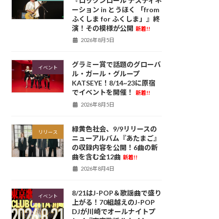
『ロックンロール デスティネ
ーション in とうほく 「from
ふくしま for ふくしま」』終
演！その模様が公開
新着!!
2026年8月5日
グラミー賞で話題のグローバ
イベント
ル・ガール・グループ
KATSEYE！8/14~23に原宿
でイベントを開催！
新着!!
2026年8月5日
緑黄色社会、9/9リリースの
リリース
ニューアルバム『あたまご』
の収録内容を公開！6曲の新
曲を含む全12曲
新着!!
2026年8月4日
8/21はJ-POP＆歌謡曲で盛り
イベント
上がる！70組越えのJ-POP
DJが川崎でオールナイトプ