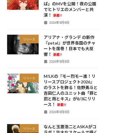
ば」のMVを公開！夜の公園
でヒトリエのメンバーと共
演！
新着!!
2026年8月8日
アリアナ・グランデ の新作
リリース
『petal』が世界各国のチャ
ートを席巻！日本でも大反
響！
新着!!
2026年8月8日
M!LKの『モー烈モー進！リ
リリース
リースプロジェクト2026』
のラストを飾る！佐野勇斗と
吉田仁人のユニット曲「罪と
罰と雨とキス」が8/3にリリ
ース！
新着!!
2026年8月8日
なんと玉置浩二とASKAがコ
リリース
ラボ！壮大なスケールで描く