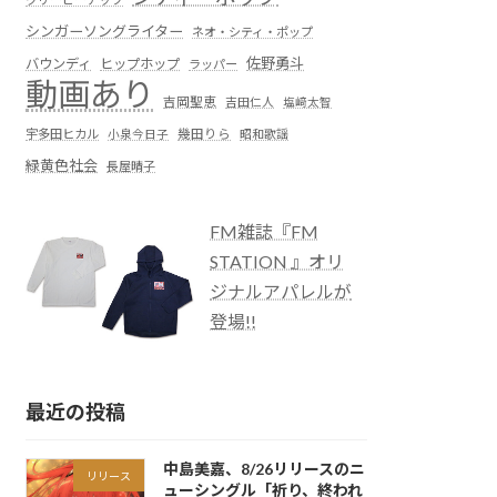
シンガーソングライター
ネオ・シティ・ポップ
佐野勇斗
バウンディ
ヒップホップ
ラッパー
動画あり
吉岡聖恵
吉田仁人
塩﨑太智
宇多田ヒカル
小泉今日子
幾田りら
昭和歌謡
緑黄色社会
長屋晴子
FM雑誌『FM
STATION 』オリ
ジナルアパレルが
登場!!
最近の投稿
中島美嘉、8/26リリースのニ
リリース
ューシングル「祈り、終われ