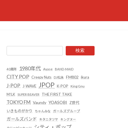
検索
1980年代
Ayase
40周年
BAND-MAID
CITY POP
FM802
Creepy Nuts
ikura
DJ松永
JPOP
J-POP
J-WAVE
K-POP
King Gnu
THE FIRST TAKE
M!LK
SUPER BEAVER
TOKYO FM
YOASOBI
Vaundy
Z世代
いきものがかり
ガールズグループ
ちゃんみな
ガールズバンド
キタニタツヤ
キングヌー
シティ・ポップ
クリーピーナッツ