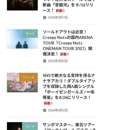
新曲「音銀河」を９/16リリ
ース！
新着!!
2026年8月7日
ソールドアウトは必至！
ライブ
Creepy Nutsの国内ARENA
TOUR『Creepy Nuts
ONEMAN TOUR 2027』開
催決定！
新着!!
2026年8月6日
SNSで絶大なる支持を得るナ
リリース
ナヲアカリ！ダブルタイアッ
プを収録した両A面シングル
「ボーイゼンガールズ / ∞劣
等星」を8/26にリリース！
新着!!
2026年8月6日
サンボマスター、東北ツアー
ライブ