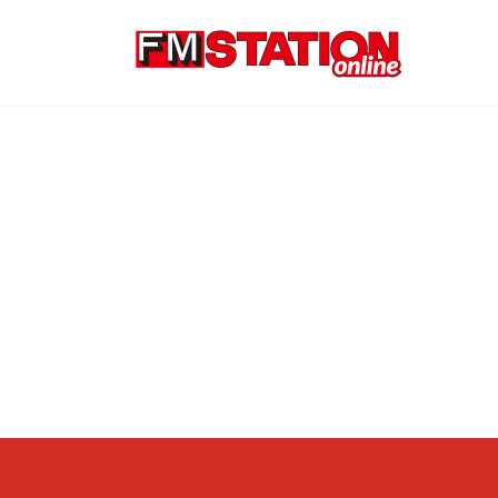
コ
ナ
ン
ビ
テ
ゲ
ン
ー
ツ
シ
へ
ョ
ス
ン
キ
に
ッ
移
プ
動