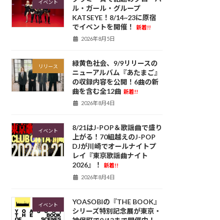
イベント
ル・ガール・グループ
KATSEYE！8/14~23に原宿
でイベントを開催！
新着!!
2026年8月5日
緑黄色社会、9/9リリースの
リリース
ニューアルバム『あたまご』
の収録内容を公開！6曲の新
曲を含む全12曲
新着!!
2026年8月4日
8/21はJ-POP＆歌謡曲で盛り
イベント
上がる！70組越えのJ-POP
DJが川崎でオールナイトプ
レイ『東京歌謡曲ナイト
2026』！
新着!!
2026年8月4日
YOASOBIの『THE BOOK』
イベント
シリーズ特別記念展が東京・