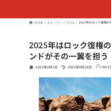
HOME
ストーリー
コラム
2025年はロック復権
2025年はロック復権
ンドがその一翼を担う
最
2025年6月1日
2025年8月14日
FM S
終
更
新
日
時
: