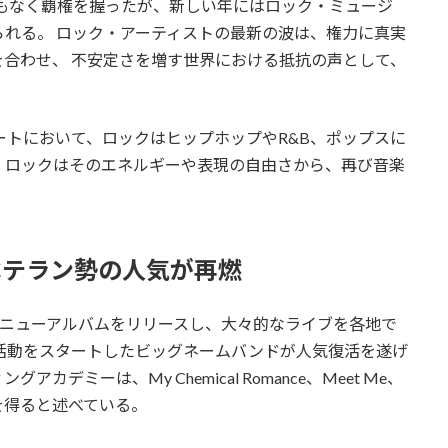
もなく覇権を握ったが、新しい年にはロック・ミュージ
れる。 ロック・アーティストの最新の波は、権力に真実
合わせ、 不安定さを増す世界における抵抗の声として、
る」
トにおいて、ロックはヒップホップやR&B、ポップスに
、ロックはそのエネルギーや表現の自由さから、再び音楽
rkなどベテラン勢の人気が再燃
n Parkがニューアルバムをリリースし、大々的なライブを各地で
活動をスタートしたビッグネームバンドが人気復活を遂げ
ミーは、My Chemical Romance、Meet Me、
気を得ると述べている。