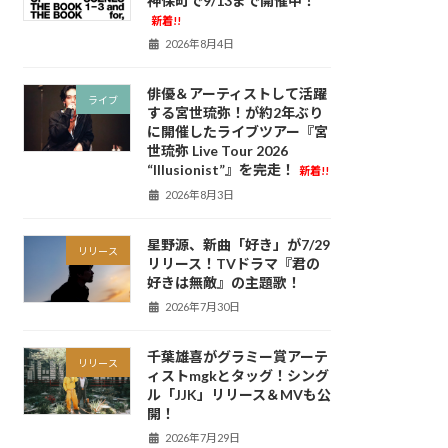
神保町で9/13まで開催中！
新着!!
2026年8月4日
俳優＆アーティストして活躍
ライブ
する宮世琉弥！が約2年ぶり
に開催したライブツアー『宮
世琉弥 Live Tour 2026
“Illusionist”』を完走！
新着!!
2026年8月3日
星野源、新曲「好き」が7/29
リリース
リリース！TVドラマ『君の
好きは無敵』の主題歌！
2026年7月30日
千葉雄喜がグラミー賞アーテ
リリース
ィストmgkとタッグ！シング
ル「JJK」リリース＆MVも公
開！
2026年7月29日