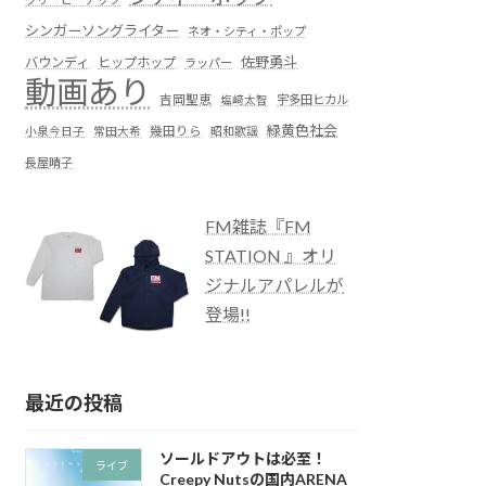
シンガーソングライター
ネオ・シティ・ポップ
佐野勇斗
バウンディ
ヒップホップ
ラッパー
動画あり
吉岡聖恵
塩﨑太智
宇多田ヒカル
緑黄色社会
小泉今日子
常田大希
幾田りら
昭和歌謡
長屋晴子
FM雑誌『FM
STATION 』オリ
ジナルアパレルが
登場!!
最近の投稿
ソールドアウトは必至！
ライブ
Creepy Nutsの国内ARENA