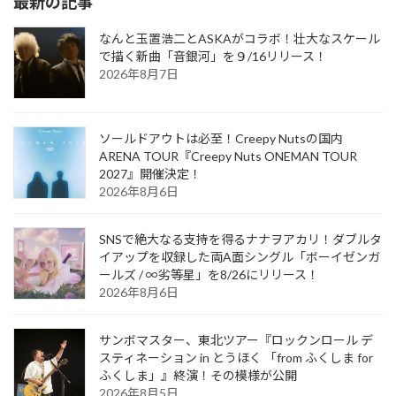
最新の記事
なんと玉置浩二とASKAがコラボ！壮大なスケール
で描く新曲「音銀河」を９/16リリース！
2026年8月7日
ソールドアウトは必至！Creepy Nutsの国内
ARENA TOUR『Creepy Nuts ONEMAN TOUR
2027』開催決定！
2026年8月6日
SNSで絶大なる支持を得るナナヲアカリ！ダブルタ
イアップを収録した両A面シングル「ボーイゼンガ
ールズ / ∞劣等星」を8/26にリリース！
2026年8月6日
サンボマスター、東北ツアー『ロックンロール デ
スティネーション in とうほく 「from ふくしま for
ふくしま」』終演！その模様が公開
2026年8月5日