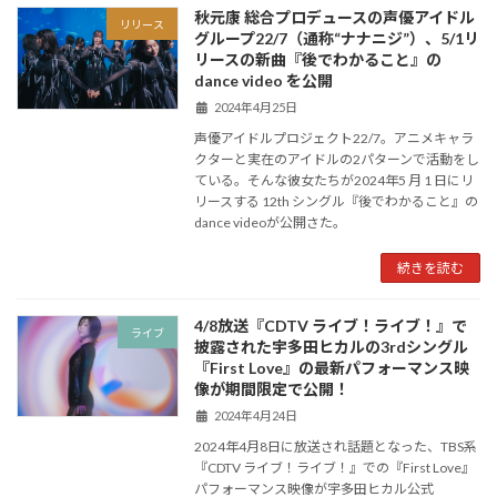
秋元康 総合プロデュースの声優アイドル
リリース
グループ22/7（通称“ナナニジ”）、5/1リ
リースの新曲『後でわかること』の
dance video を公開
2024年4月25日
声優アイドルプロジェクト22/7。アニメキャラ
クターと実在のアイドルの2パターンで活動をし
ている。そんな彼女たちが2024年5 月 1 日にリ
リースする 12th シングル『後でわかること』の
dance videoが公開さた。
続きを読む
4/8放送『CDTV ライブ！ライブ！』で
ライブ
披露された宇多田ヒカルの3rdシングル
『First Love』の最新パフォーマンス映
像が期間限定で公開！
2024年4月24日
2024年4月8日に放送され話題となった、TBS系
『CDTV ライブ！ライブ！』での『First Love』
パフォーマンス映像が宇多田ヒカル公式