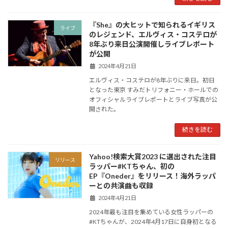
『She』の大ヒットで知られるイギリス
ライブ
のレジェンド、エルヴィス・コステロが
8年ぶり来日公演開催しライブレポート
が公開
2024年4月21日
エルヴィス・コステロが8年ぶりに来日。初日
となった東京 すみだトリフォニー・ホールでの
オフィシャルライブレポートとライブ写真が公
開された。
続きを読む
Yahoo!検索大賞2023 に選出された注目
リリース
ラッパー#KTちゃん、初の
EP『Oneder』をリリース！海外ラッパ
ーとの共演曲も収録
2024年4月21日
2024年最も注目を集めている女性ラッパーの
#KTちゃんが、2024年4月17日に自身初となる