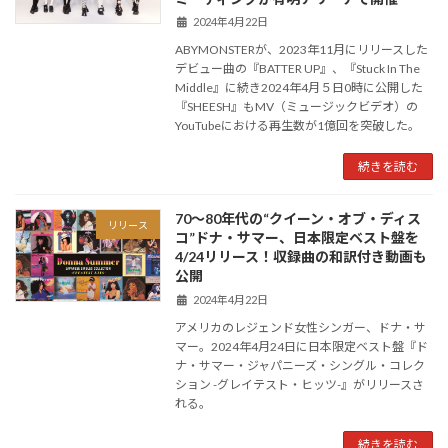
2024年4月22日
ABYMONSTERが、2023年11月にリリースした
デビュー曲の『BATTER UP』、『Stuck In The
Middle』に続き2024年4月５日0時に公開した
『SHEESH』もMV（ミュージックビデオ）の
YouTubeにおける再生数が1億回を突破した。
続きを読む
70～80年代の“クイーン・オブ・ディス
リリース
コ”ドナ・サマー、日本限定ベスト盤を
4/24リリース！収録曲の和訳付き動画も
公開
2024年4月22日
アメリカのレジェンド女性シンガー、ドナ・サ
マー。2024年4月24日に日本限定ベスト盤『ド
ナ・サマー・ジャパニーズ・シングル・コレク
ション -グレイテスト・ヒッツ-』がリリースさ
れる。
続きを読む