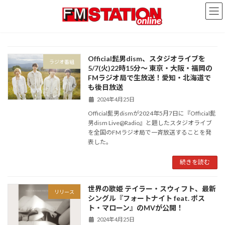
コ
ナ
ン
ビ
テ
ゲ
ン
ー
ツ
シ
へ
ョ
Official髭男dism、スタジオライブを
ラジオ番組
ス
ン
5/7(火)22時15分〜 東京・大阪・福岡の
キ
に
FMラジオ局で生放送！愛知・北海道で
ッ
移
も後日放送
プ
動
2024年4月25日
Official髭男dismが2024年5月7日に『Official髭
男dism Live@Radio』と題したスタジオライブ
を全国のFMラジオ局で一斉放送することを発
表した。
続きを読む
世界の歌姫 テイラー・スウィフト、最新
リリース
シングル『フォートナイト feat. ポス
ト・マローン』のMVが公開！
2024年4月25日