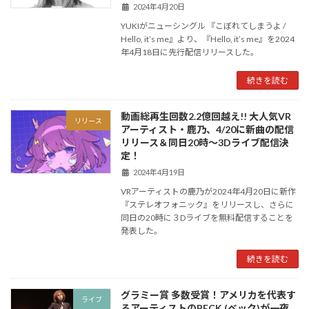
2024年4月20日
YUKIがニューシングル 『こぼれてしまうよ /
Hello, it’s me』より、『Hello, it’s me』を2024
年4月18日に先行配信リリースした。
続きを読む
動画総再生回数2.2億回越え!! 大人気VR
リリース
アーティスト・鹿乃、4/20に新曲の配信
リリース＆同日20時〜3Dライブ配信決
定！
2024年4月19日
VRアーティストの鹿乃が2024年4月20日に新作
『ステレオフォニック』をリリースし、さらに
同日の20時に３Dライブを無料配信することを
発表した。
続きを読む
グラミー賞 多数受賞！アメリカを代表す
ライブ
るアーティストのBECK (ベック)が一夜