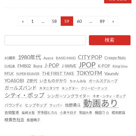
投
«
1
…
58
59
60
…
89
»
固
固
固
固
固
定
定
定
定
定
稿
ペ
ペ
ペ
ペ
ペ
ー
ー
ー
ー
ー
の
検索
ジ
ジ
ジ
ジ
ジ
ペ
1980年代
CITY POP
Creepy Nuts
Ayase
40周年
BAND-MAID
ー
JPOP
J-POP
FM802
ikura
J-WAVE
K-POP
King Gnu
DJ松永
ジ
TOKYO FM
Vaundy
THE FIRST TAKE
M!LK
SUPER BEAVER
YOASOBI
Z世代
いきものがかり
送
ガールズグループ
ちゃんみな
ガールズバンド
キタニタツヤ
キングヌー
クリーピーナッツ
り
シティ・ポップ
シンガーソングライター
ネオ・シティ・ポップ
動画あり
佐野勇斗
バウンディ
ヒップホップ
ラッパー
吉岡聖恵
塩﨑太智
宇多田ヒカル
小泉今日子
常田大希
幾田りら
昭和歌謡
緑黄色社会
長屋晴子