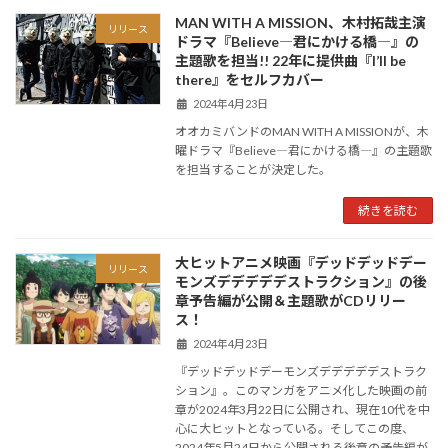
MAN WITH A MISSION、木村拓哉主演
リリース
ドラマ『Believe―君にかける橋―』の
主題歌を担当!! 22年に提供曲『I’ll be
there』をセルフカバー
2024年4月23日
オオカミバンドのMAN WITH A MISSIONが、木
曜ドラマ『Believe―君にかける橋―』の主題歌
を担当することが決定した。
続きを読む
大ヒットアニメ映画『デッドデッドデー
リリース
モンズデデデデデストラクション』の後
章予告編が公開＆主題歌がCDリリー
ス！
2024年4月23日
『デッドデッドデーモンズデデデデデストラク
ション』。このマンガをアニメ化した映画の前
章が2024年3月22日に公開され、現在10代を中
心に大ヒットとなっている。そしてこの度、
2024年5月24日から公開される後章の予告編が