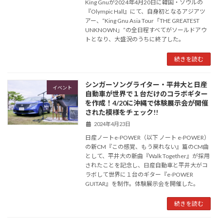
King Gnuが2024年4月20日に韓国・ソウルの
『Olympic Hall』にて、自身初となるアジアツ
アー、“King Gnu Asia Tour「THE GREATEST
UNKNOWN」”の全日程すべてがソールドアウ
トとなり、大盛況のうちに終了した。
続きを読む
シンガーソングライター・平井大と日産
イベント
自動車が世界で１台だけのコラボギター
を作成！4/20に沖縄で体験展示会が開催
された模様をチェック!!
2024年4月23日
日産ノートe-POWER（以下 ノート e-POWER）
の新CM『この感覚、もう戻れない』篇のCM曲
として、平井大の新曲『Walk Together』が採用
されたことを記念し、日産自動車と平井大がコ
ラボして世界に１台のギター『e-POWER
GUITAR』を制作。体験展示会を開催した。
続きを読む