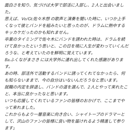
面白さを知り、気づけば大学で部活に入部し、2 人と出会いまし
た。
思えば、Vo/Gt.佐々木想 の歌声と演奏を聞いた時に、いつか上手
くなって彼とバンドを組みたいと思ったのが、ドラムに熱中する
キッカケだったのかも知れません。
卒業のタイミングで佐々木にバンドを誘われた時は、ドラムを続
けて良かったという思いと、この日を境に人生が変わっていくんだ
ろうな、と考えていたのを鮮明に覚えています。
Ba.ふくながまさき には大学外に連れ出してくれた感謝がありま
す。
あの時、部活外で活動するバンドに誘ってくれてなかったら、何
も知らないままで、今の自分はいないんだろうなと思います。
就職の内定を辞退し、バンドの道を選んで、2 人とやって来れたこ
と、本当に良かったなと思います。
いつも応援してくれているファンの皆様のおかげで、ここまでや
って来れました。
これからもより一層音楽に向き合い、シャイトープのドラマーと
して、沢山のファンの皆様に良い物を届けれるよう精進して参り
ます
」