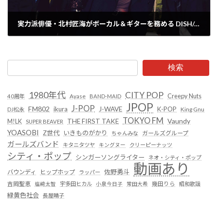
実力派俳優・北村匠海がボーカル＆ギターを務める DISH// の新曲『朝、月面も笑っている』がTV番組『めざましテレビ』の新テーマソングに決定！
2024年4月2日
検索
1980年代
CITY POP
Creepy Nuts
Ayase
40周年
BAND-MAID
JPOP
J-POP
FM802
ikura
J-WAVE
K-POP
King Gnu
DJ松永
TOKYO FM
Vaundy
THE FIRST TAKE
M!LK
SUPER BEAVER
YOASOBI
Z世代
いきものがかり
ガールズグループ
ちゃんみな
ガールズバンド
キタニタツヤ
キングヌー
クリーピーナッツ
シティ・ポップ
シンガーソングライター
ネオ・シティ・ポップ
動画あり
佐野勇斗
バウンディ
ヒップホップ
ラッパー
吉岡聖恵
塩﨑太智
宇多田ヒカル
小泉今日子
常田大希
幾田りら
昭和歌謡
緑黄色社会
長屋晴子