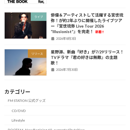
俳優＆アーティストして活躍する宮世琉
ライブ
弥！が約2年ぶりに開催したライブツア
ー『宮世琉弥 Live Tour 2026
“Illusionist”』を完走！
新着!!
2026年8月3日
星野源、新曲「好き」が7/29リリース！
リリース
TVドラマ『君の好きは無敵』の主題
歌！
2026年7月30日
カテゴリー
FM STATION 公式グッズ
CD/DVD
Lifestyle
ROOTS66 -New Begining 60- supported by tabiwa