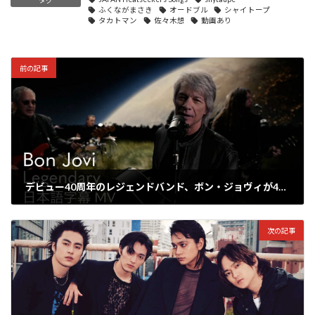
ふくながまさき
オードブル
シャイトープ
タカトマン
佐々木想
動画あり
前の記事
デビュー40周年のレジェンドバンド、ボン・ジョヴィが4年ぶりのNewアルバム『フォーエヴァー』が6/7発売決定！日本盤特典の詳細も明らかに
2024年4月1日
次の記事