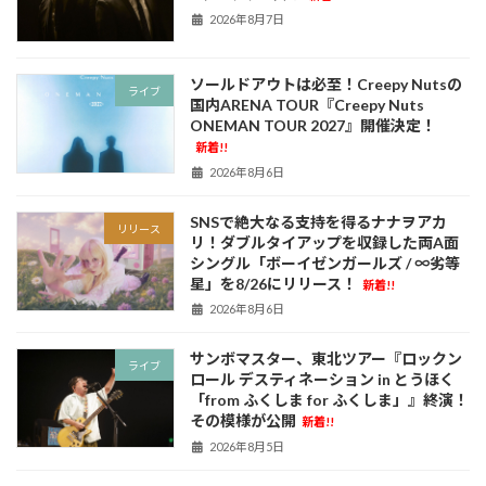
2026年8月7日
ソールドアウトは必至！Creepy Nutsの
ライブ
国内ARENA TOUR『Creepy Nuts
ONEMAN TOUR 2027』開催決定！
新着!!
2026年8月6日
SNSで絶大なる支持を得るナナヲアカ
リリース
リ！ダブルタイアップを収録した両A面
シングル「ボーイゼンガールズ / ∞劣等
星」を8/26にリリース！
新着!!
2026年8月6日
サンボマスター、東北ツアー『ロックン
ライブ
ロール デスティネーション in とうほく
「from ふくしま for ふくしま」』終演！
その模様が公開
新着!!
2026年8月5日