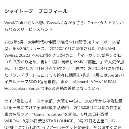
シャイトープ プロフィール
Vocal/Guitar佐々木想、Bassふくながまさき、Drumsタカトマンか
らなるスリーピースバンド。
2022年6月、大学時代の仲間で結成〜1st配信Sg『マーガリン/部
屋』を6/30にリリース。 2022年10月に開催された『MINAMI
WHEEL 2022』への出演をきっかけに、『マーガリン/部屋』が口
コミで広がり始め、更に11月に発表したMV『部屋」』で人気が加
速。（2024年2月11日時点で約122万回再生）2023年4月に配信し
た『ランデヴー』も口コミで徐々に話題を呼び、7月にはSpotifyバ
イラルトップ50の1位を獲得。 また、billboard JAPAN“JAPAN
Heatseekers Songs”でも2週連続の首位となっている。
ライブ活動もホームの京都、大阪を中心に、2023年からは活動範
囲を一気に広げて全国規模で活動中。 2023年8月には初の自主企
画東名阪ツアー“Come Together”を開催。 8月20日心斎橋
VARON、8月26日渋谷STAR LOUNGE、8月27日名古屋CLUB
UPSETにて行われた当ツアーはチケット発売後、全公演すぐに完