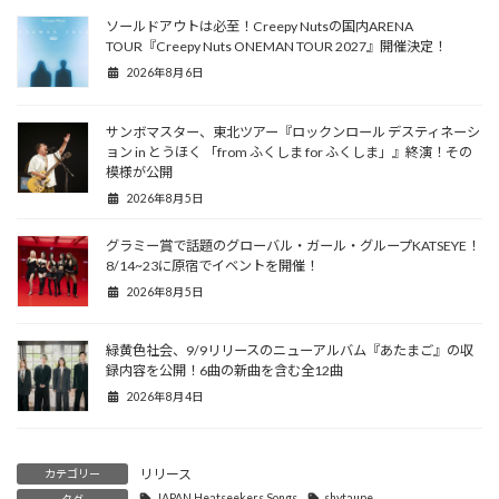
ソールドアウトは必至！Creepy Nutsの国内ARENA
TOUR『Creepy Nuts ONEMAN TOUR 2027』開催決定！
2026年8月6日
サンボマスター、東北ツアー『ロックンロール デスティネーシ
ョン in とうほく 「from ふくしま for ふくしま」』終演！その
模様が公開
2026年8月5日
グラミー賞で話題のグローバル・ガール・グループKATSEYE！
8/14~23に原宿でイベントを開催！
2026年8月5日
緑黄色社会、9/9リリースのニューアルバム『あたまご』の収
録内容を公開！6曲の新曲を含む全12曲
2026年8月4日
リリース
カテゴリー
JAPAN Heatseekers Songs
shytaupe
タグ