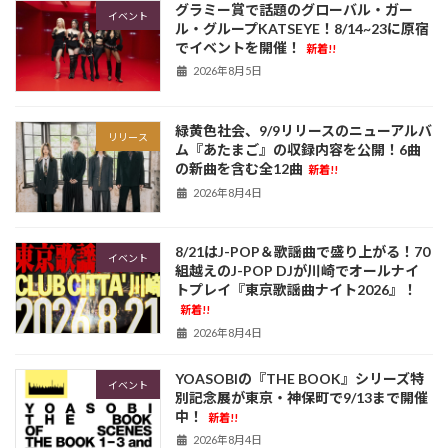
グラミー賞で話題のグローバル・ガー
イベント
ル・グループKATSEYE！8/14~23に原宿
でイベントを開催！
新着!!
2026年8月5日
緑黄色社会、9/9リリースのニューアルバ
リリース
ム『あたまご』の収録内容を公開！6曲
の新曲を含む全12曲
新着!!
2026年8月4日
8/21はJ-POP＆歌謡曲で盛り上がる！70
イベント
組越えのJ-POP DJが川崎でオールナイ
トプレイ『東京歌謡曲ナイト2026』！
新着!!
2026年8月4日
YOASOBIの『THE BOOK』シリーズ特
イベント
別記念展が東京・神保町で9/13まで開催
中！
新着!!
2026年8月4日