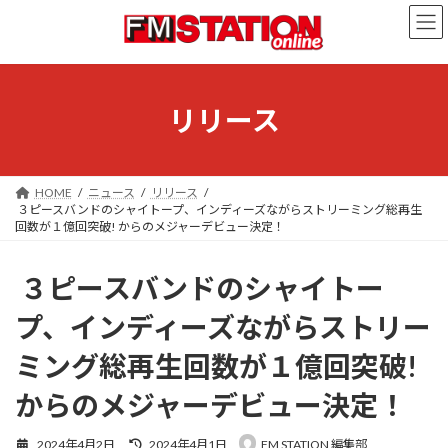
コ
ナ
ン
ビ
テ
ゲ
ン
ー
ツ
シ
へ
ョ
リリース
ス
ン
キ
に
ッ
移
プ
動
HOME
ニュース
リリース
３ピースバンドのシャイトープ、インディーズながらストリーミング総再生
回数が１億回突破! からのメジャーデビュー決定！
３ピースバンドのシャイトー
プ、インディーズながらストリー
ミング総再生回数が１億回突破!
からのメジャーデビュー決定！
最
2024年4月2日
2024年4月1日
FM STATION 編集部