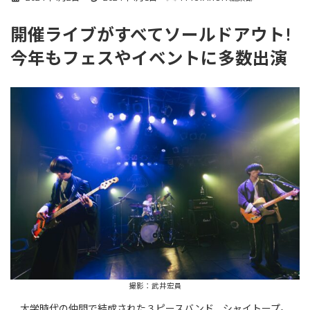
終
更
開催ライブがすべてソールドアウト!
新
日
今年もフェスやイベントに多数出演
時
:
撮影：武井宏員
大学時代の仲間で結成された３ピースバンド、シャイトープ。