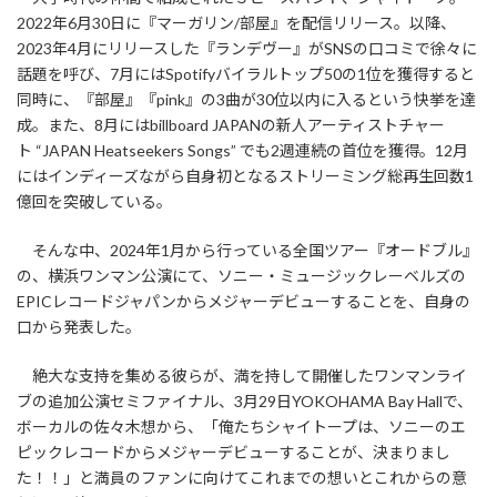
2022年6月30日に『マーガリン/部屋』を配信リリース。以降、
2023年4月にリリースした『ランデヴー』がSNSの口コミで徐々に
話題を呼び、7月にはSpotifyバイラルトップ50の1位を獲得すると
同時に、『部屋』『pink』の3曲が30位以内に入るという快挙を達
成。また、8月にはbillboard JAPANの新人アーティストチャー
ト “JAPAN Heatseekers Songs” でも2週連続の首位を獲得。12月
にはインディーズながら自身初となるストリーミング総再生回数1
億回を突破している。
そんな中、2024年1月から行っている全国ツアー『オードブル』
の、横浜ワンマン公演にて、ソニー・ミュージックレーベルズの
EPICレコードジャパンからメジャーデビューすることを、自身の
口から発表した。
絶大な支持を集める彼らが、満を持して開催したワンマンライ
ブの追加公演セミファイナル、3月29日YOKOHAMA Bay Hallで、
ボーカルの佐々木想から、「俺たちシャイトープは、ソニーのエ
ピックレコードからメジャーデビューすることが、決まりまし
た！！」と満員のファンに向けてこれまでの想いとこれからの意