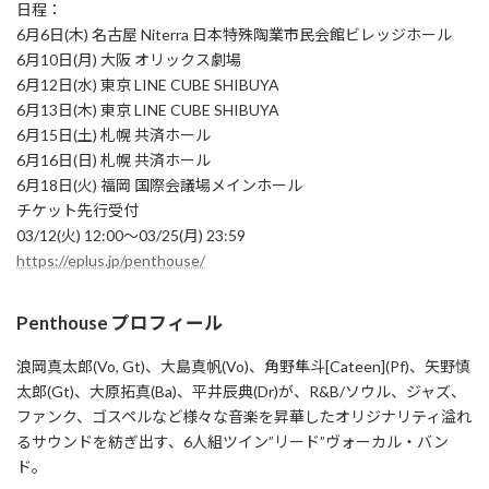
日程：
6月6日(木) 名古屋 Niterra 日本特殊陶業市民会館ビレッジホール
6月10日(月) 大阪 オリックス劇場
6月12日(水) 東京 LINE CUBE SHIBUYA
6月13日(木) 東京 LINE CUBE SHIBUYA
6月15日(土) 札幌 共済ホール
6月16日(日) 札幌 共済ホール
6月18日(火) 福岡 国際会議場メインホール
チケット先行受付
03/12(火) 12:00～03/25(月) 23:59
https://eplus.jp/penthouse/
Penthouse プロフィール
浪岡真太郎(Vo, Gt)、大島真帆(Vo)、角野隼斗[Cateen](Pf)、矢野慎
太郎(Gt)、大原拓真(Ba)、平井辰典(Dr)が、R&B/ソウル、ジャズ、
ファンク、ゴスペルなど様々な音楽を昇華したオリジナリティ溢れ
るサウンドを紡ぎ出す、6人組ツイン”リード”ヴォーカル・バン
ド。