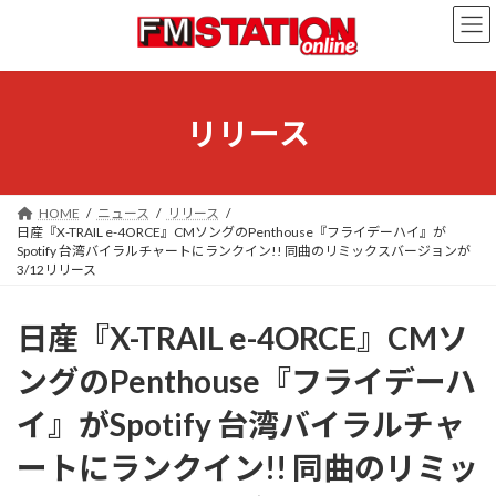
コ
ナ
ン
ビ
テ
ゲ
ン
ー
ツ
シ
へ
ョ
リリース
ス
ン
キ
に
ッ
移
プ
動
HOME
ニュース
リリース
日産『X-TRAIL e-4ORCE』CMソングのPenthouse『フライデーハイ』が
Spotify 台湾バイラルチャートにランクイン!! 同曲のリミックスバージョンが
3/12リリース
日産『X-TRAIL e-4ORCE』CMソ
ングのPenthouse『フライデーハ
イ』がSpotify 台湾バイラルチャ
ートにランクイン!! 同曲のリミッ