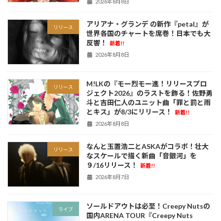
2026年8月8日
アリアナ・グランデ の新作『petal』が
リリース
世界各国のチャートを席巻！日本でも大
反響！
新着!!
2026年8月8日
M!LKの『モー烈モー進！リリースプロ
リリース
ジェクト2026』のラストを飾る！佐野勇
斗と吉田仁人のユニット曲「罪と罰と雨
とキス」が8/3にリリース！
新着!!
2026年8月8日
なんと玉置浩二とASKAがコラボ！壮大
リリース
なスケールで描く新曲「音銀河」を
９/16リリース！
新着!!
2026年8月7日
ソールドアウトは必至！Creepy Nutsの
ライブ
国内ARENA TOUR『Creepy Nuts