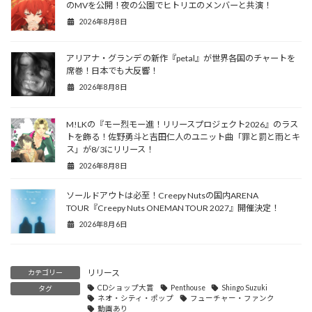
のMVを公開！夜の公園でヒトリエのメンバーと共演！
2026年8月8日
アリアナ・グランデ の新作『petal』が世界各国のチャートを
席巻！日本でも大反響！
2026年8月8日
M!LKの『モー烈モー進！リリースプロジェクト2026』のラス
トを飾る！佐野勇斗と吉田仁人のユニット曲「罪と罰と雨とキ
ス」が8/3にリリース！
2026年8月8日
ソールドアウトは必至！Creepy Nutsの国内ARENA
TOUR『Creepy Nuts ONEMAN TOUR 2027』開催決定！
2026年8月6日
リリース
カテゴリー
CDショップ大賞
Penthouse
Shingo Suzuki
タグ
ネオ・シティ・ポップ
フューチャー・ファンク
動画あり