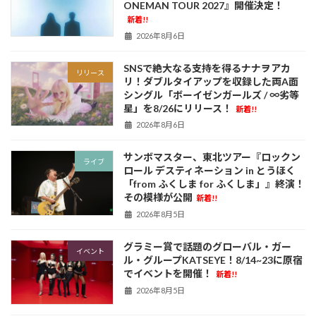
ONEMAN TOUR 2027』開催決定！
新着!!
2026年8月6日
SNSで絶大なる支持を得るナナヲアカ
リリース
リ！ダブルタイアップを収録した両A面
シングル「ボーイゼンガールズ / ∞劣等
星」を8/26にリリース！
新着!!
2026年8月6日
サンボマスター、東北ツアー『ロックン
ライブ
ロール デスティネーション in とうほく
「from ふくしま for ふくしま」』終演！
その模様が公開
新着!!
2026年8月5日
グラミー賞で話題のグローバル・ガー
イベント
ル・グループKATSEYE！8/14~23に原宿
でイベントを開催！
新着!!
2026年8月5日