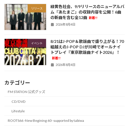
緑黄色社会、9/9リリースのニューアルバ
リリース
ム『あたまご』の収録内容を公開！6曲
の新曲を含む全12曲
新着!!
2026年8月4日
8/21はJ-POP＆歌謡曲で盛り上がる！70
イベント
組越えのJ-POP DJが川崎でオールナイ
トプレイ『東京歌謡曲ナイト2026』！
新着!!
2026年8月4日
カテゴリー
FM STATION 公式グッズ
CD/DVD
Lifestyle
ROOTS66 -New Begining 60- supported by tabiwa