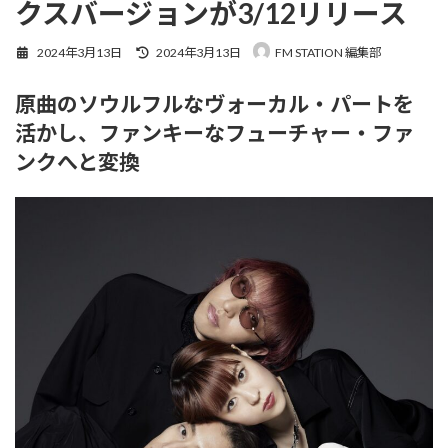
クスバージョンが3/12リリース
最
2024年3月13日
2024年3月13日
FM STATION 編集部
終
更
原曲のソウルフルなヴォーカル・パートを
新
日
活かし、ファンキーなフューチャー・ファ
時
:
ンクへと変換