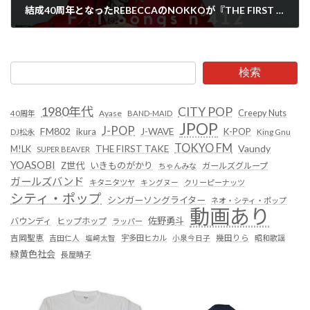
結成40周年となったREBECCAのNOKKOが『THE FIRST TAKE』に登場！一発撮りで80年代の名曲『フレンズ』を熱唱
2024年3月13日
検索
1980年代
CITY POP
Creepy Nuts
Ayase
40周年
BAND-MAID
JPOP
J-POP
FM802
ikura
J-WAVE
K-POP
King Gnu
DJ松永
TOKYO FM
Vaundy
THE FIRST TAKE
M!LK
SUPER BEAVER
YOASOBI
Z世代
いきものがかり
ガールズグループ
ちゃんみな
ガールズバンド
キタニタツヤ
キングヌー
クリーピーナッツ
シティ・ポップ
シンガーソングライター
ネオ・シティ・ポップ
動画あり
佐野勇斗
バウンディ
ヒップホップ
ラッパー
吉岡聖恵
吉田仁人
塩﨑太智
宇多田ヒカル
小泉今日子
幾田りら
昭和歌謡
緑黄色社会
長屋晴子