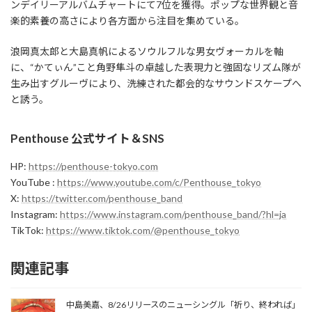
ンデイリーアルバムチャートにて7位を獲得。ポップな世界観と音
楽的素養の高さにより各方面から注目を集めている。
浪岡真太郎と大島真帆によるソウルフルな男女ヴォーカルを軸
に、“かてぃん”こと角野隼斗の卓越した表現力と強固なリズム隊が
生み出すグルーヴにより、洗練された都会的なサウンドスケープへ
と誘う。
Penthouse 公式サイト＆SNS
HP:
https://penthouse-tokyo.com
YouTube :
https://www.youtube.com/c/Penthouse_tokyo
X:
https://twitter.com/penthouse_band
Instagram:
https://www.instagram.com/penthouse_band/?hl=ja
TikTok:
https://www.tiktok.com/@penthouse_tokyo
関連記事
中島美嘉、8/26リリースのニューシングル「祈り、終われば」