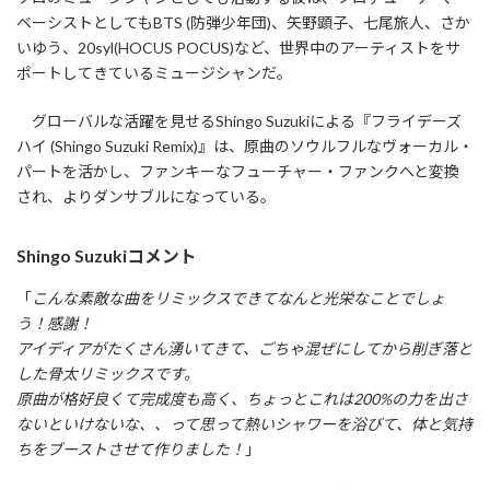
ベーシストとしてもBTS (防弾少年団)、矢野顕子、七尾旅人、さか
いゆう、20syl(HOCUS POCUS)など、世界中のアーティストをサ
ポートしてきているミュージシャンだ。
グローバルな活躍を見せるShingo Suzukiによる『フライデーズ
ハイ (Shingo Suzuki Remix)』は、原曲のソウルフルなヴォーカル・
パートを活かし、ファンキーなフューチャー・ファンクへと変換
され、よりダンサブルになっている。
Shingo Suzukiコメント
「
こんな素敵な曲をリミックスできてなんと光栄なことでしょ
う！感謝！
アイディアがたくさん湧いてきて、ごちゃ混ぜにしてから削ぎ落と
した骨太リミックスです。
原曲が格好良くて完成度も高く、ちょっとこれは200%の力を出さ
ないといけないな、、って思って熱いシャワーを浴びて、体と気持
ちをブーストさせて作りました！
」