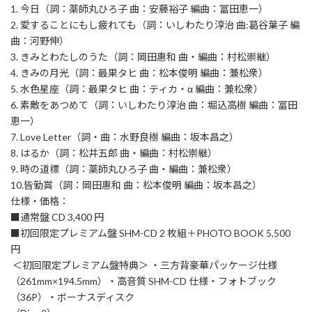
1. 今日（詞：薬師丸ひろ子 曲：安藤裕子 編曲：冨田恵一）
2. 愛することにもし疲れても（詞：いしわたり淳治 曲:葛谷葉子 編
曲：河野伸）
3. きみとわたしのうた（詞：岡田惠和 曲・編曲：村松崇継）
4. きみの月光（詞：最果タヒ 曲：松本俊明 編曲：兼松衆）
5. 水色星座（詞：最果タヒ 曲：ティカ・α 編曲：兼松衆）
6. 素敵をあつめて（詞：いしわたり淳治 曲：堀込高樹 編曲：冨田
恵一）
7. Love Letter（詞・曲：水野良樹 編曲：坂本昌之）
8. はるか（詞：松井五郎 曲・編曲：村松崇継）
9. 時の道標（詞：薬師丸ひろ子 曲・編曲：兼松衆）
10.皆勤賞（詞：岡田惠和 曲：松本俊明 編曲：坂本昌之）
仕様・価格：
■通常盤 CD 3,400 円
■初回限定プレミアム盤 SHM-CD 2 枚組＋PHOTO BOOK 5,500
円
＜初回限定プレミアム盤特典＞ ・三方背豪華パッケージ仕様
（261mm×194.5mm）・高音質 SHM-CD 仕様・フォトブック
（36P）・ボーナスディスク