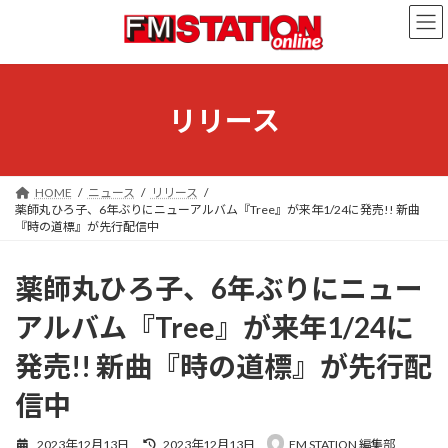
コ
ナ
ン
ビ
テ
ゲ
ン
ー
ツ
シ
へ
ョ
リリース
ス
ン
キ
に
ッ
移
プ
動
HOME
ニュース
リリース
薬師丸ひろ子、6年ぶりにニューアルバム『Tree』が来年1/24に発売!! 新曲
『時の道標』が先行配信中
薬師丸ひろ子、6年ぶりにニュー
アルバム『Tree』が来年1/24に
発売!! 新曲『時の道標』が先行配
信中
最
2023年12月13日
2023年12月13日
FM STATION 編集部