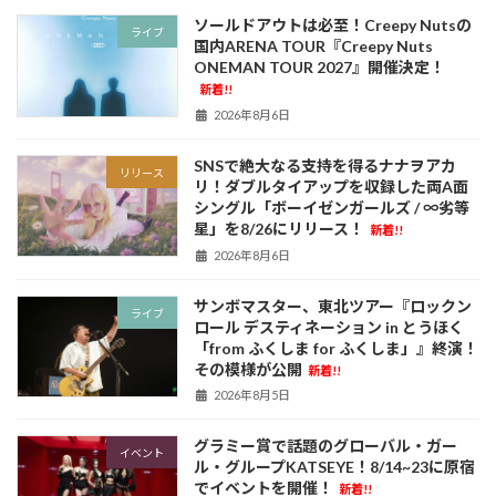
ソールドアウトは必至！Creepy Nutsの
ライブ
国内ARENA TOUR『Creepy Nuts
ONEMAN TOUR 2027』開催決定！
新着!!
2026年8月6日
SNSで絶大なる支持を得るナナヲアカ
リリース
リ！ダブルタイアップを収録した両A面
シングル「ボーイゼンガールズ / ∞劣等
星」を8/26にリリース！
新着!!
2026年8月6日
サンボマスター、東北ツアー『ロックン
ライブ
ロール デスティネーション in とうほく
「from ふくしま for ふくしま」』終演！
その模様が公開
新着!!
2026年8月5日
グラミー賞で話題のグローバル・ガー
イベント
ル・グループKATSEYE！8/14~23に原宿
でイベントを開催！
新着!!