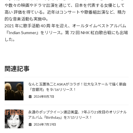
や数々の映画やドラマ出演を通じて、日本を代表する女優として
高い 評価を得ている。近年はコンサートや歌番組出演など、精力
的な音楽活動も実施中。
2021 年に歌手活動 40 周 年を迎え、オールタイムベストアルバム
『Indian Summer』をリリース。第 72 回 NHK 紅白歌合戦にも出場
した。
関連記事
なんと玉置浩二とASKAがコラボ！壮大なスケールで描く新曲
「音銀河」を９/16リリース！
2026年8月7日
永遠のポップクイーン渡辺美里、7年ぶり21枚目のオリジナル
アルバム『Birthday』を7/15リリース！
2026年7月19日