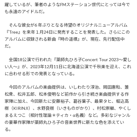
躍しているが、筆者のようなFMステーション世代にとっては今で
も永遠のアイドルだ。
そんな彼女が6 年ぶりとなる待望のオリジナルニューアルバム
『Tree』を来年１月24日に発売することを発表した。さらにこの
アルバムに収録される新曲『時の道標』が、現在、先行配信中
だ。
全国18公演で行われた『薬師丸ひろ子Concert Tour 2023～愛し
い人～』が、2023年12月11日に北海道公演で千秋楽を迎え、これ
に合わせる形での発表となっている。
今回のアルバムの楽曲提供は、いしわたり淳治、岡田惠和、兼
松衆、松井五郎、松本俊明など前作から引き続き楽曲提供する作
家陣に加え、今回新たに安藤裕子、葛谷葉子、最果タヒ、堀込高
樹（KIRINJI）、水野良樹（いきものがかり）、村松崇継、やくし
まるえつこ（相対性理論＊ティカ・α名義）など。多彩なジャンル
の豪華作家陣が薬師丸ひろ子の音楽世界に新たな色を添えてい
る。