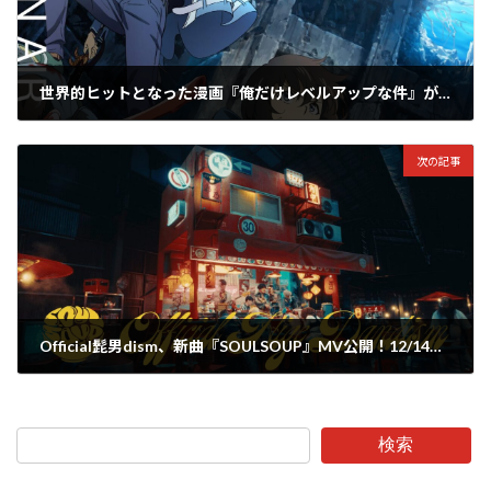
世界的ヒットとなった漫画『俺だけレベルアップな件』が待望のアニメ化!! エンディングテーマ曲に新人の krage を抜擢
2023年12月13日
次の記事
Official髭男dism、新曲『SOULSOUP』MV公開！12/14・15に日テレ系23時 ニュース番組『news zero』に2夜連続出演！
2023年12月14日
検索