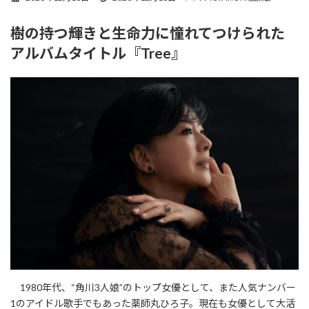
終
更
樹の持つ輝きと生命力に憧れてつけられた
新
日
アルバムタイトル『Tree』
時
:
1980年代、“角川3人娘”のトップ女優として、また人気ナンバー
1のアイドル歌手でもあった薬師丸ひろ子。現在も女優として大活