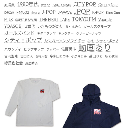
1980年代
CITY POP
Creepy Nuts
Ayase
40周年
BAND-MAID
JPOP
J-POP
FM802
ikura
J-WAVE
K-POP
King Gnu
DJ松永
TOKYO FM
Vaundy
THE FIRST TAKE
M!LK
SUPER BEAVER
YOASOBI
Z世代
いきものがかり
ガールズグループ
ちゃんみな
ガールズバンド
キタニタツヤ
キングヌー
クリーピーナッツ
シティ・ポップ
シンガーソングライター
ネオ・シティ・ポップ
動画あり
佐野勇斗
バウンディ
ヒップホップ
ラッパー
吉岡聖恵
吉田仁人
塩﨑太智
宇多田ヒカル
小泉今日子
幾田りら
昭和歌謡
緑黄色社会
長屋晴子