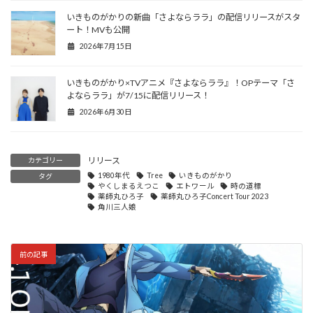
いきものがかりの新曲「さよならララ」の配信リリースがスタ
ート！MVも公開
2026年7月15日
いきものがかり×TVアニメ『さよならララ』！OPテーマ「さ
よならララ」が7/15に配信リリース！
2026年6月30日
リリース
カテゴリー
1980年代
Tree
いきものがかり
タグ
やくしまるえつこ
エトワール
時の道標
薬師丸ひろ子
薬師丸ひろ子Concert Tour 2023
角川三人娘
前の記事