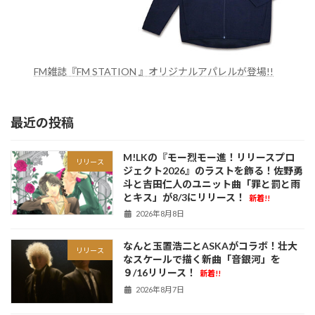
FM雑誌『FM STATION 』オリジナルアパレルが登場!!
最近の投稿
M!LKの『モー烈モー進！リリースプロ
リリース
ジェクト2026』のラストを飾る！佐野勇
斗と吉田仁人のユニット曲「罪と罰と雨
とキス」が8/3にリリース！
新着!!
2026年8月8日
なんと玉置浩二とASKAがコラボ！壮大
リリース
なスケールで描く新曲「音銀河」を
９/16リリース！
新着!!
2026年8月7日