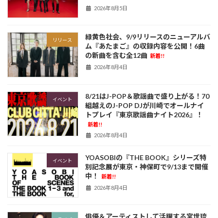
2026年8月5日
緑黄色社会、9/9リリースのニューアルバ
リリース
ム『あたまご』の収録内容を公開！6曲
の新曲を含む全12曲
新着!!
2026年8月4日
8/21はJ-POP＆歌謡曲で盛り上がる！70
イベント
組越えのJ-POP DJが川崎でオールナイ
トプレイ『東京歌謡曲ナイト2026』！
新着!!
2026年8月4日
YOASOBIの『THE BOOK』シリーズ特
イベント
別記念展が東京・神保町で9/13まで開催
中！
新着!!
2026年8月4日
俳優＆アーティストして活躍する宮世琉