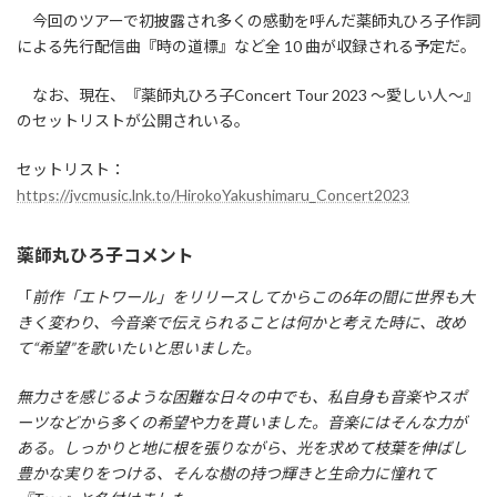
今回のツアーで初披露され多くの感動を呼んだ薬師丸ひろ子作詞
による先行配信曲『時の道標』など全 10 曲が収録される予定だ。
なお、現在、『薬師丸ひろ子Concert Tour 2023 ～愛しい人～』
のセットリストが公開されいる。
セットリスト：
https://jvcmusic.lnk.to/HirokoYakushimaru_Concert2023
薬師丸ひろ子コメント
「
前作「エトワール」をリリースしてからこの6年の間に世界も大
きく変わり、今音楽で伝えられることは何かと考えた時に、改め
て“希望”を歌いたいと思いました。
無力さを感じるような困難な日々の中でも、私自身も音楽やスポ
ーツなどから多くの希望や力を貰いました。音楽にはそんな力が
ある。しっかりと地に根を張りながら、光を求めて枝葉を伸ばし
豊かな実りをつける、そんな樹の持つ輝きと生命力に憧れて