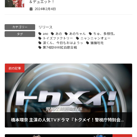
＆デュエット！
2024年2月4日
リリース
カテゴリー
ano
あの
あのちゃん
ちゅ、多様性。
タグ
トイズファクトリー
ニャンニャンオェー
涙くん、今日もおはようっ
猫猫吐吐
第74回NHK紅白歌合戦
前の記事
橋本環奈 主演の人気TVドラマ『トクメイ！警視庁特別会計係』のサウンドトラックが12/13に発売決定
2023年11月24日