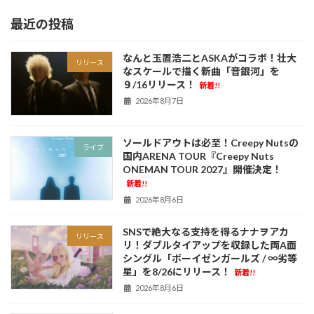
最近の投稿
なんと玉置浩二とASKAがコラボ！壮大
リリース
なスケールで描く新曲「音銀河」を
９/16リリース！
新着!!
2026年8月7日
ソールドアウトは必至！Creepy Nutsの
ライブ
国内ARENA TOUR『Creepy Nuts
ONEMAN TOUR 2027』開催決定！
新着!!
2026年8月6日
SNSで絶大なる支持を得るナナヲアカ
リリース
リ！ダブルタイアップを収録した両A面
シングル「ボーイゼンガールズ / ∞劣等
星」を8/26にリリース！
新着!!
2026年8月6日