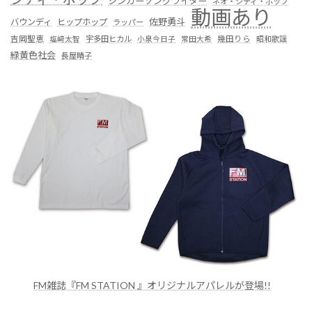
シンガーソングライター
ネオ・シティ・ポップ
動画あり
佐野勇斗
バウンディ
ヒップホップ
ラッパー
吉岡聖恵
塩﨑太智
宇多田ヒカル
小泉今日子
常田大希
幾田りら
昭和歌謡
緑黄色社会
長屋晴子
FM雑誌『FM STATION 』オリジナルアパレルが登場!!