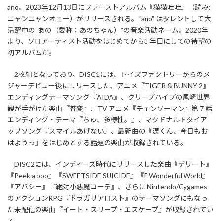
ano。2023年12月13日にファーストアルバム『猫猫吐吐』（読み:
ニャンニャンオェー）がリリースされる。“ano” はタレントして大
活躍中の“あの（愛称：あのちゃん）”の音楽活動ネーム。2020年
より、ソロアーティスト活動をはじめてから3 年目にしての待望の
初アルバムだ。
2枚組となっており、DISC1には、トイズファクトリーからのメ
ジャーデビュー後にリリースした、アニメ『TIGER & BUNNY 2』
エンディングテーマソング『AIDA』、クリープハイプの尾崎世界
観が手がけた楽曲『普変』、TV アニメ『チェンソーマン』第７話
エンディング・テーマ『ちゅ、多様性。』、マクドナルドタイア
ップソング『スマイルあげない』、最新曲の『涙くん、今日もお
はようっ』をはじめとする話題の楽曲が収録されている。
DISC2には、インディーズ時代にリリースした楽曲『デリート』
『Peek a boo』『SWEETSIDE SUICIDE』『F Wonderful World』
『アパシー』『絶対小悪魔コーデ』、さらに Nintendo/Cygames
のアクションRPG『ドラガリアロスト』のテーマソングにもなっ
た未配信の楽曲『イート・スリープ・エスケープ』が収録されてい
る。