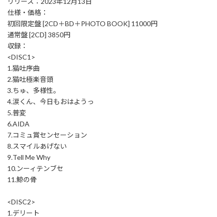
リリース：2023年12月13日
仕様・価格：
初回限定盤 [2CD＋BD＋PHOTO BOOK] 11000円
通常盤 [2CD] 3850円
収録：
<DISC1>
1.猫吐序曲
2.猫吐極楽音頭
3.ちゅ、多様性。
4.涙くん、今日もおはようっ
5.普変
6.AIDA
7.コミュ賞センセーション
8.スマイルあげない
9.Tell Me Why
10.ンーィテンブセ
11.鯨の骨
<DISC2>
1.デリート