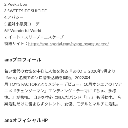
2.Peek a boo
3.SWEETSIDE SUICIDE
4.アパシー
5.絶対小悪魔コーデ
6.F Wonderful World
7, イート・スリープ・エスケープ
特設サイト：
https://ano-special.com/nyang-nyang-oeeee/
anoプロフィール
若い世代の女性を中心に人気を誇る『あの』。2020年9月より
『ano』名義でのソロ音楽活動を開始。2022年4
月 TOY’S FACTORYよりメジャーデビュー。10月オンエアのTVア
ニメ『チェンソーマン』エンディング・テーマに『ちゅ、多様
性。』が抜擢。 自身を中心に組んだバンド『 I’s 』 も活動中。 音
楽活動だけに留まらずタレント、女優、モデルとマルチに活動。
anoオフィシャルHP