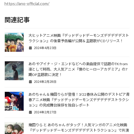
https://ano-official.com/
関連記事
大ヒットアニメ映画『デッドデッドデーモンズデデデデデスト
ラクション』の後章予告編が公開＆主題歌がCDリリース！
2024年4月23日
あの やアイナ・ジ・エンドなどへの楽曲提供で話題のTK from
凛として時雨、大人気アニメ『僕のヒーローアカデミア』の7
期OP主題歌に決定！
2024年2月28日
あのちゃん＆幾田りらが登壇！3/22春休み公開のデストピア青
春アニメ映画『デッドデッドデーモンズデデデデデストラクシ
ョン』の完成舞台挨拶を独自レポート
2024年2月27日
幾田りら と あのちゃん がタッグ！人気マンガのアニメ化映画
『デッドデッドデーモンズデデデデデストラクション』で共演