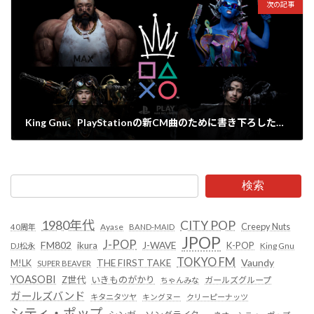
次の記事
King Gnu、PlayStationの新CM曲のために書き下ろした楽曲『 ):阿修羅:( 』が公式YouTubeチャンネルで公開
2023年11月25日
検索
1980年代
CITY POP
Creepy Nuts
Ayase
40周年
BAND-MAID
JPOP
J-POP
FM802
ikura
J-WAVE
K-POP
King Gnu
DJ松永
TOKYO FM
Vaundy
THE FIRST TAKE
M!LK
SUPER BEAVER
YOASOBI
Z世代
いきものがかり
ガールズグループ
ちゃんみな
ガールズバンド
キタニタツヤ
キングヌー
クリーピーナッツ
シティ・ポップ