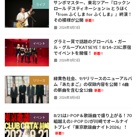
サンボマスター、東北ツアー『ロックン
ライブ
ロール デスティネーション in とうほく
「from ふくしま for ふくしま」』終演！
その模様が公開
新着!!
2026年8月5日
グラミー賞で話題のグローバル・ガー
イベント
ル・グループKATSEYE！8/14~23に原宿
でイベントを開催！
新着!!
2026年8月5日
緑黄色社会、9/9リリースのニューアルバ
リリース
ム『あたまご』の収録内容を公開！6曲
の新曲を含む全12曲
新着!!
2026年8月4日
8/21はJ-POP＆歌謡曲で盛り上がる！70
イベント
組越えのJ-POP DJが川崎でオールナイ
トプレイ『東京歌謡曲ナイト2026』！
新着!!