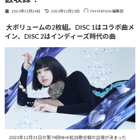
最
2023年11月24日
2023年11月23日
FM STATION 編集部
終
更
大ボリュームの2枚組。DISC 1はコラボ曲メ
新
日
イン、DISC 2はインディーズ時代の曲
時
:
2023年12月31日の第74回NHK紅白歌合戦の出場が決まった