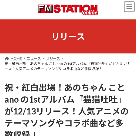
コ
ナ
ン
ビ
テ
ゲ
ン
ー
ツ
シ
へ
ョ
リリース
ス
ン
キ
に
ッ
移
プ
動
HOME
ニュース
リリース
祝・紅白出場！あのちゃん こと ano の1stアルバム『猫猫吐吐』が12/13リリ
ース！人気アニメのテーマソングやコラボ曲など多数収録！
祝・紅白出場！あのちゃん こと
ano の1stアルバム『猫猫吐吐』
が12/13リリース！人気アニメの
テーマソングやコラボ曲など多
数収録！