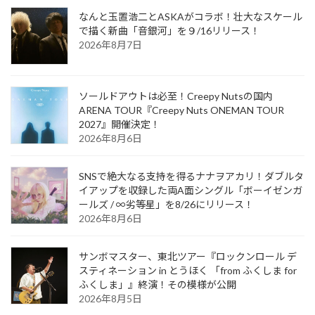
なんと玉置浩二とASKAがコラボ！壮大なスケール
で描く新曲「音銀河」を９/16リリース！
2026年8月7日
ソールドアウトは必至！Creepy Nutsの国内
ARENA TOUR『Creepy Nuts ONEMAN TOUR
2027』開催決定！
2026年8月6日
SNSで絶大なる支持を得るナナヲアカリ！ダブルタ
イアップを収録した両A面シングル「ボーイゼンガ
ールズ / ∞劣等星」を8/26にリリース！
2026年8月6日
サンボマスター、東北ツアー『ロックンロール デ
スティネーション in とうほく 「from ふくしま for
ふくしま」』終演！その模様が公開
2026年8月5日