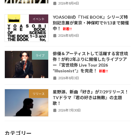
2026年8月4日
YOASOBIの『THE BOOK』シリーズ特
イベント
別記念展が東京・神保町で9/13まで開催
中！
新着!!
2026年8月4日
俳優＆アーティストして活躍する宮世琉
ライブ
弥！が約2年ぶりに開催したライブツア
ー『宮世琉弥 Live Tour 2026
“Illusionist”』を完走！
新着!!
2026年8月3日
星野源、新曲「好き」が7/29リリース！
リリース
TVドラマ『君の好きは無敵』の主題
歌！
2026年7月30日
カテゴリー