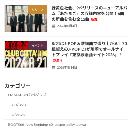
緑黄色社会、9/9リリースのニューアルバ
リリース
ム『あたまご』の収録内容を公開！6曲
の新曲を含む全12曲
新着!!
2026年8月4日
8/21はJ-POP＆歌謡曲で盛り上がる！70
イベント
組越えのJ-POP DJが川崎でオールナイ
トプレイ『東京歌謡曲ナイト2026』！
新着!!
2026年8月4日
カテゴリー
FM STATION 公式グッズ
CD/DVD
Lifestyle
ROOTS66 -New Begining 60- supported by tabiwa