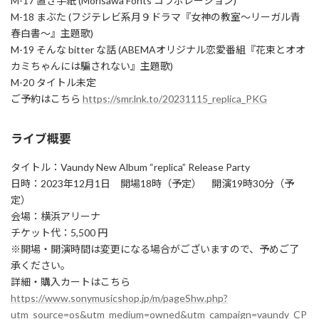
M-17 置き手紙 (Morisawa Fonts コラボレーション)
M-18 まぶた (フジテレビ系月９ドラマ『女神の教室～リーガル青
春白書～』主題歌)
M-19 そんな bitter な話 (ABEMAオリジナル恋愛番組『花束とオオ
カミちゃんには騙されない』主題歌)
M-20 タイトル未定
ご予約はこちら
https://smr.lnk.to/20231115_replica_PKG
ライブ概要
タイトル：Vaundy New Album “replica” Release Party
日時：2023年12月1日 開場18時（予定） 開演19時30分（予
定）
会場：横浜アリーナ
チケット代：5,500 円
※開場・開演時間は変更になる場合がございますので、予めご了
承ください。
詳細・購入カートはこちら
https://www.sonymusicshop.jp/m/pageShw.php?
utm_source=os&utm_medium=owned&utm_campaign=vaundy_CP