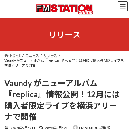
コ
ナ
ン
ビ
テ
ゲ
ン
ー
ツ
シ
へ
ョ
リリース
ス
ン
キ
に
ッ
移
プ
動
HOME
ニュース
リリース
Vaundy がニューアルバム『replica』情報公開！12月には購入者限定ライブを
横浜アリーナで開催
Vaundy がニューアルバム
『replica』情報公開！12月には
購入者限定ライブを横浜アリー
ナで開催
最
2023年9月12日
2023年9月12日
FM STATION 編集部