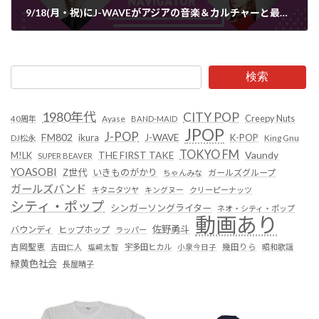
9/18(月・祝)にJ-WAVEがアジアの音楽＆カルチャーと最新事情を紹介する9時間の特別番組を放送
2023年9月13日
検索
1980年代
CITY POP
Creepy Nuts
Ayase
40周年
BAND-MAID
JPOP
J-POP
FM802
ikura
J-WAVE
K-POP
King Gnu
DJ松永
TOKYO FM
Vaundy
THE FIRST TAKE
M!LK
SUPER BEAVER
YOASOBI
Z世代
いきものがかり
ガールズグループ
ちゃんみな
ガールズバンド
キタニタツヤ
キングヌー
クリーピーナッツ
シティ・ポップ
シンガーソングライター
ネオ・シティ・ポップ
動画あり
佐野勇斗
バウンディ
ヒップホップ
ラッパー
吉岡聖恵
吉田仁人
塩﨑太智
宇多田ヒカル
小泉今日子
幾田りら
昭和歌謡
緑黄色社会
長屋晴子