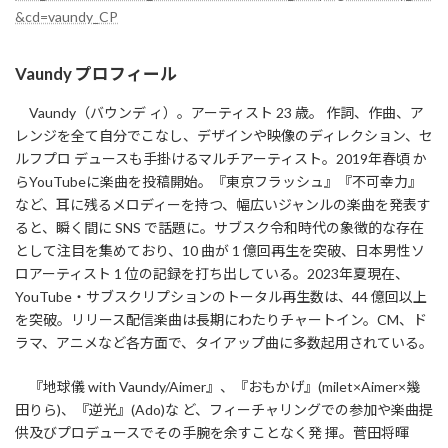
&cd=vaundy_CP
Vaundy プロフィール
Vaundy（バウンデ ィ）。アーティスト 23 歳。 作詞、作曲、ア
レンジを全て自分でこなし、デザインや映像のディレクション、セ
ルフプロ デュースも手掛けるマルチアーティスト。2019年春頃 か
らYouTubeに楽曲を投稿開始。『東京フラッシュ』『不可幸力』
など、耳に残るメロディーを持つ、幅広いジャンルの楽曲を発表す
ると、瞬く間に SNS で話題に。サブスク令和時代の象徴的な存在
として注目を集めており、10 曲が 1 億回再生を突破、日本男性ソ
ロアーティスト 1 位の記録を打ち出している。2023年夏現在、
YouTube・サブスクリプションのトータル再生数は、44 億回以上
を突破。リリース配信楽曲は長期にわたりチャートイン。CM、ド
ラマ、アニメなど各方面で、タイアップ曲に多数起用されている。
『地球儀 with Vaundy/Aimer』、『おもかげ』(milet×Aimer×幾
田りら)、『逆光』(Ado)な ど、フィーチャリングでの参加や楽曲提
供及びプロデュースでその手腕を余すことなく発 揮。菅田将暉