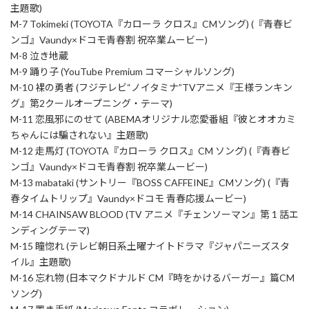
主題歌)
M-7 Tokimeki (TOYOTA『カローラ クロス』CMソング) (『青春ビ
ンゴ』Vaundy×ドコモ青春割 祝卒業ムービー)
M-8 泣き地蔵
M-9 踊り子 (YouTube Premium コマーシャルソング)
M-10 裸の勇者 (フジテレビ“ノイタミナ”TVアニメ『王様ランキン
グ』第2クールオープニング・テーマ)
M-11 恋風邪にのせて (ABEMAオリジナル恋愛番組『彼とオオカミ
ちゃんには騙されない』主題歌)
M-12 走馬灯 (TOYOTA『カローラ クロス』CM ソング) (『青春ビ
ンゴ』Vaundy×ドコモ青春割 祝卒業ムービー)
M-13 mabataki (サントリー『BOSS CAFFEINE』CMソング) (『青
春タイムトリップ』Vaundy×ドコモ 青春応援ムービー)
M-14 CHAINSAW BLOOD (TV アニメ『チェンソーマン』第 1 話エ
ンディングテーマ)
M-15 瞳惚れ (テレビ朝日系土曜ナイトドラマ『ジャパニーズスタ
イル』主題歌)
M-16 忘れ物 (日本マクドナルド CM『時をかけるバーガー』篇CM
ソング)