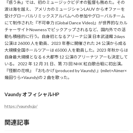
『惑う糸』では、初のミュージックビデオの監督も務めた。その
波は海を越え、 アメリカのミュージシャンLAUV からオファーを
受けグローバルリミックスアルバムへの参加やグローバルチーム
にて制作された『不可幸力 (Global Dance Video)』が世界的なカル
チャーサイトNownessでピックアップされるなど、国内外での活
動も積極的に行う。自身初となるアリーナ公演 日本武道館 2days
公演は 26000 人を動員、2023 年春に開催された 24 公演から成る
大規模全国ホールツアーは 65000 人を動員した。2023 年秋からは
自身最大規模となる 6 大都市 12 公演のアリーナツ アーも決定して
いる。 2022 年 12 月 31 日、第 73 回 NHK 紅白歌合戦に初出演。
『怪獣の花唄』『おもかげ (produced by Vaundy) 』(milet×Aimer×
幾田りら×Vaundy)の 2 曲を歌った。
Vaundy オフィシャルHP
https://vaundy.jp/
関連記事