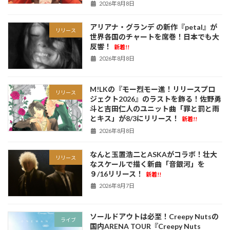
2026年8月8日
アリアナ・グランデ の新作『petal』が
リリース
世界各国のチャートを席巻！日本でも大
反響！
新着!!
2026年8月8日
M!LKの『モー烈モー進！リリースプロ
リリース
ジェクト2026』のラストを飾る！佐野勇
斗と吉田仁人のユニット曲「罪と罰と雨
とキス」が8/3にリリース！
新着!!
2026年8月8日
なんと玉置浩二とASKAがコラボ！壮大
リリース
なスケールで描く新曲「音銀河」を
９/16リリース！
新着!!
2026年8月7日
ソールドアウトは必至！Creepy Nutsの
ライブ
国内ARENA TOUR『Creepy Nuts