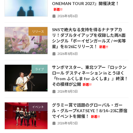
ONEMAN TOUR 2027』開催決定！
新着!!
2026年8月6日
SNSで絶大なる支持を得るナナヲアカ
リリース
リ！ダブルタイアップを収録した両A面
シングル「ボーイゼンガールズ / ∞劣等
星」を8/26にリリース！
新着!!
2026年8月6日
サンボマスター、東北ツアー『ロックン
ライブ
ロール デスティネーション in とうほく
「from ふくしま for ふくしま」』終演！
その模様が公開
新着!!
2026年8月5日
グラミー賞で話題のグローバル・ガー
イベント
ル・グループKATSEYE！8/14~23に原宿
でイベントを開催！
新着!!
2026年8月5日