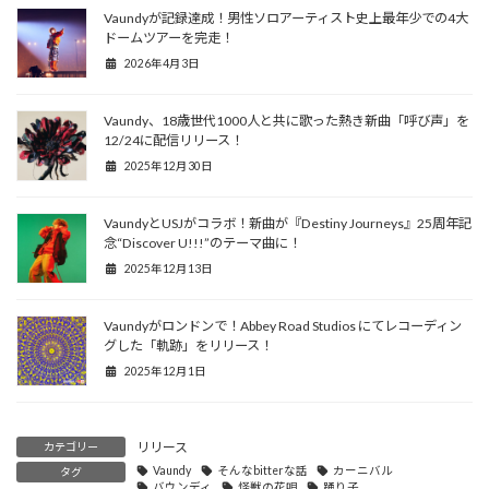
Vaundyが記録達成！男性ソロアーティスト史上最年少での4大
ドームツアーを完走！
2026年4月3日
Vaundy、18歳世代1000人と共に歌った熱き新曲「呼び声」を
12/24に配信リリース！
2025年12月30日
VaundyとUSJがコラボ！新曲が『Destiny Journeys』25周年記
念“Discover U!!!”のテーマ曲に！
2025年12月13日
Vaundyがロンドンで！Abbey Road Studios にてレコーディン
グした「軌跡」をリリース！
2025年12月1日
リリース
カテゴリー
Vaundy
そんなbitterな話
カーニバル
タグ
バウンディ
怪獣の花唄
踊り子