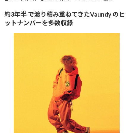
終
更
約3年半 で渡り積み重ねてきたVaundy のヒ
新
日
ットナンバーを多数収録
時
: