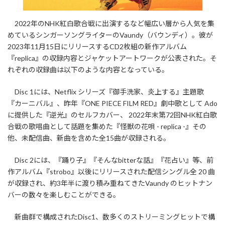
2022年のNHK紅白歌合戦に出演するなど幅広い層から人気を集
めているシンガーソングライターのVaundy（バウンディ）。彼が
2023年11月15日にリリースするCD2枚組の新作アルバム
『replica』の収録内容とジャケットアートワークが公表された。そ
れぞれの収録曲は以下のような内容となっている。
Disc 1には、Netflix シリーズ『御手洗家、炎上する』主題歌
『カーニバル』、昨年『ONE PIECE FILM RED』劇中歌として Ado
に提供した『逆光』のセルフカバー、 2022年末第72回NHK紅白歌
合戦の歌唱曲として話題を集めた『怪獣の花唄 - replica -』その
他、未配信曲、新曲を含めた全15曲が収録される。
Disc 2には、『踊り子』『そんなbitterな話』『花占い』等、前
作アルバム『strobo』以後にリリースされた配信シングル全 20 曲
が収録され、約3年半に渡り積み重ねてきたVaundy のヒットナン
バーの数々を楽しむことができる。
新曲群で構成されたDisc1、数多くのストリーミングヒットで構