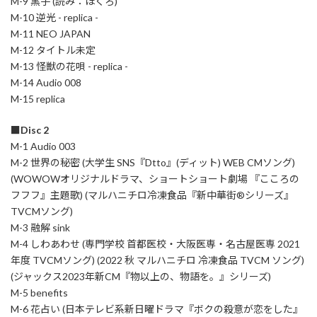
M-9 黒子 (読み：ほくろ)
M-10 逆光 - replica -
M-11 NEO JAPAN
M-12 タイトル未定
M-13 怪獣の花唄 - replica -
M-14 Audio 008
M-15 replica
■Disc 2
M-1 Audio 003
M-2 世界の秘密 (大学生 SNS『Dtto』(ディット) WEB CMソング)
(WOWOWオリジナルドラマ、ショートショート劇場 『こころの
フフフ』主題歌) (マルハニチロ冷凍食品『新中華街®シリーズ』
TVCMソング)
M-3 融解 sink
M-4 しわあわせ (専門学校 首都医校・大阪医専・名古屋医専 2021
年度 TVCMソング) (2022 秋 マルハニチロ 冷凍食品 TVCM ソング)
(ジャックス2023年新CM『物以上の、物語を。』シリーズ)
M-5 benefits
M-6 花占い (日本テレビ系新日曜ドラマ『ボクの殺意が恋をした』