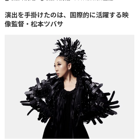
終
更
演出を手掛けたのは、国際的に活躍する映
新
日
像監督・松本ツバサ
時
: