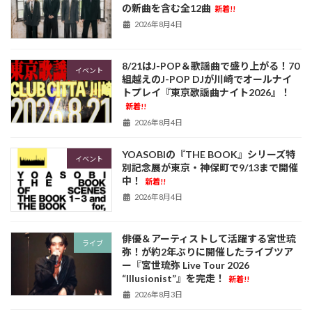
の新曲を含む全12曲
新着!!
2026年8月4日
8/21はJ-POP＆歌謡曲で盛り上がる！70
イベント
組越えのJ-POP DJが川崎でオールナイ
トプレイ『東京歌謡曲ナイト2026』！
新着!!
2026年8月4日
YOASOBIの『THE BOOK』シリーズ特
イベント
別記念展が東京・神保町で9/13まで開催
中！
新着!!
2026年8月4日
俳優＆アーティストして活躍する宮世琉
ライブ
弥！が約2年ぶりに開催したライブツア
ー『宮世琉弥 Live Tour 2026
“Illusionist”』を完走！
新着!!
2026年8月3日