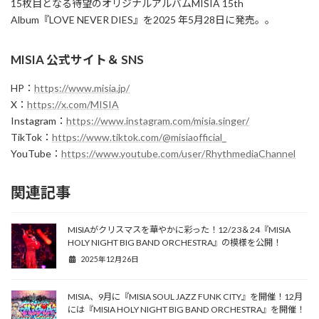
15枚目となる待望のオリジナルアルバムMISIA 15th
Album『LOVE NEVER DIES』を2025 年5月28日に発売。。
MISIA 公式サイト＆ SNS
HP：
https://www.misia.jp/
X：
https://x.com/MISIA
Instagram：
https://www.instagram.com/misia.singer/
TikTok：
https://www.tiktok.com/@misiaofficial_
YouTube：
https://www.youtube.com/user/RhythmediaChannel
関連記事
MISIAがクリスマスを華やかに彩った！12/23＆24『MISIA
HOLY NIGHT BIG BAND ORCHESTRA』の模様を公開！
2025年12月26日
MISIA、9月に『MISIA SOUL JAZZ FUNK CITY』を開催！12月
には『MISIA HOLY NIGHT BIG BAND ORCHESTRA』を開催！