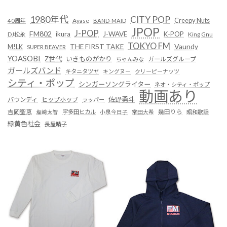
1980年代
CITY POP
Creepy Nuts
Ayase
40周年
BAND-MAID
JPOP
J-POP
FM802
ikura
J-WAVE
K-POP
King Gnu
DJ松永
TOKYO FM
Vaundy
THE FIRST TAKE
M!LK
SUPER BEAVER
YOASOBI
Z世代
いきものがかり
ガールズグループ
ちゃんみな
ガールズバンド
キタニタツヤ
キングヌー
クリーピーナッツ
シティ・ポップ
シンガーソングライター
ネオ・シティ・ポップ
動画あり
佐野勇斗
バウンディ
ヒップホップ
ラッパー
吉岡聖恵
塩﨑太智
宇多田ヒカル
小泉今日子
常田大希
幾田りら
昭和歌謡
緑黄色社会
長屋晴子