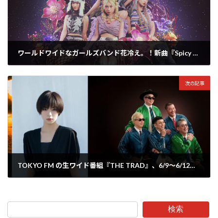
ワールドワイドなガールズバンド花冷え。！新曲『Spicy Queen』を配信リリース！MVも公開！
2025年6月6日
次の記事
TOKYO FM の生ワイド番組『THE TRAD』、6/9～6/12はスペシャルデー！豪華ゲストが日替わりで出演！
2025年6月7日
検索