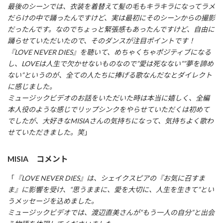
最後のシーンでは、衣装を着替えて髪の毛もキラキラになってラメ
だらけの中で踊ったんですけど、実は最初にそのシーンからの撮影
だったんです。なのでちょっと緊張感もあったんですけど、自由に
踊らせていただいたので、そのダンスが注目ポイントです！
『LOVE NEVER DIES』を聴いて、めちゃくちゃポジティブになる
し、LOVEは人生で欠かせないものなので”愛は死なない””夢を諦め
ない”というのが、全ての人たちに捧げる歌なんだなとダイレクト
に感じました。
ミュージックビデオのお話をいただいた時は本当に嬉しく、全編
本人役のような感じでリップシンクをやらせていただくは初めて
でしたが、大好きなMISIAさんの気持ちになって、気持ちよく歌わ
せていただきました。笑
」
MISIA コメント
「
『LOVE NEVER DIES』は、シェイクスピアの『お気に召すま
ま』に影響を受け、“思うままに、愛を大切に、人生を生きて”とい
うメッセージを込めました。
ミュージックビデオでは、渡辺直美さんが“もう一人の自分”と出会