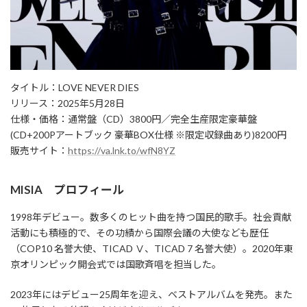
タイトル：LOVE NEVER DIES
リリース：2025年5月28日
仕様・価格：通常盤（CD）3800円／完全生産限定豪華盤
(CD+200Pアートブック 豪華BOX仕様 ※限定収録曲あり)8200円
販売サイト：
https://va.lnk.to/wfN8YZ
MISIA プロフィール
1998年デビュー。数多くのヒット曲を持つ国民的歌手。社会貢献
活動にも積極的で、その功績から国際会議の大使なども歴任
（COP10 名誉大使、TICAD Ⅴ、TICAD 7 名誉大使）。2020年東
京オリンピック開会式では国歌斉唱を担当した。
2023年にはデビュー25周年を迎え、ベストアルバムを発売。また