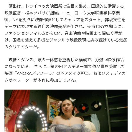
演出は、トライベッカ映画祭で注目を集め、国際的に活躍する
映像監督・松本ツバサが担当。ニューヨーク大学映画学科卒業
後、NYを拠点に映像作家としてキャリアをスタート。非現実性を
テーマに表現する独自の映像美が評価され、東京とNYを拠点に、
ファッションフィルムからCM、音楽映像や映画まで幅広く手が
け、国境を越えて多様なジャンルの映像表現に挑み続けている気鋭
のクリエイターだ。
映像とダンス、歌の一体感を重視した構成で、力強い映像作品
になっている。 さらに、第97回アカデミー賞で作品賞を受賞した
映画『ANORA／アノーラ』のヘアメイク担当、およびステディカ
ムオペレーターが本作に参加している。