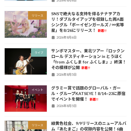
2026年8月6日
SNSで絶大なる支持を得るナナヲアカ
リリース
リ！ダブルタイアップを収録した両A面
シングル「ボーイゼンガールズ / ∞劣等
星」を8/26にリリース！
新着!!
2026年8月6日
サンボマスター、東北ツアー『ロックン
ライブ
ロール デスティネーション in とうほく
「from ふくしま for ふくしま」』終演！
その模様が公開
新着!!
2026年8月5日
グラミー賞で話題のグローバル・ガー
イベント
ル・グループKATSEYE！8/14~23に原宿
でイベントを開催！
新着!!
2026年8月5日
緑黄色社会、9/9リリースのニューアルバ
リリース
ム『あたまご』の収録内容を公開！6曲