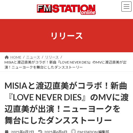
コ
ナ
ン
ビ
テ
ゲ
ン
ー
ツ
シ
へ
ョ
リリース
ス
ン
キ
に
ッ
移
プ
動
HOME
ニュース
リリース
MISIAと渡辺直美がコラボ！新曲『LOVE NEVER DIES』のMVに渡辺直美が出
演！ニューヨークを舞台にしたダンスストーリー
MISIAと渡辺直美がコラボ！新曲
『LOVE NEVER DIES』のMVに渡
辺直美が出演！ニューヨークを
舞台にしたダンスストーリー
最
2025年6月7日
2025年6月6日
FM STATION 編集部