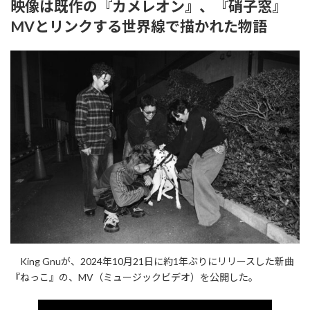
映像は既作の『カメレオン』、『硝子窓』
新
日
MVとリンクする世界線で描かれた物語
時
:
King Gnuが、2024年10月21日に約1年ぶりにリリースした新曲
『ねっこ』の、MV（ミュージックビデオ）を公開した。