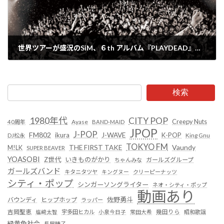
世界ツアーが盛況のSiM、６th アルバム『PLAYDEAD』のデラックス盤を12/25にリリース決定！
2024年12月9日
検索
1980年代
CITY POP
Creepy Nuts
Ayase
40周年
BAND-MAID
JPOP
J-POP
FM802
ikura
J-WAVE
K-POP
King Gnu
DJ松永
TOKYO FM
Vaundy
THE FIRST TAKE
M!LK
SUPER BEAVER
YOASOBI
Z世代
いきものがかり
ガールズグループ
ちゃんみな
ガールズバンド
キタニタツヤ
キングヌー
クリーピーナッツ
シティ・ポップ
シンガーソングライター
ネオ・シティ・ポップ
動画あり
佐野勇斗
バウンディ
ヒップホップ
ラッパー
吉岡聖恵
塩﨑太智
宇多田ヒカル
小泉今日子
常田大希
幾田りら
昭和歌謡
緑黄色社会
長屋晴子