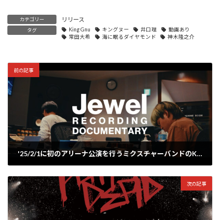
リリース
カテゴリー
King Gnu
キングヌー
井口理
動画あり
タグ
常田大希
海に眠るダイヤモンド
神木隆之介
前の記事
'25/2/1に初のアリーナ公演を行うミクスチャーバンドのKroi、新曲『Jewel』のRec Documentary映像を公開
2024年12月8日
次の記事