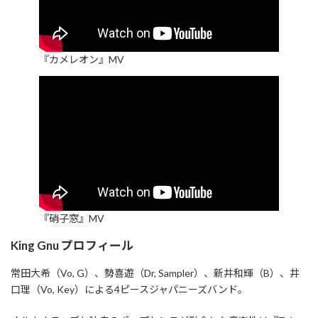
『カメレオン』MV
『硝子窓』MV
King Gnu プロフィール
常田大希（Vo, G）、勢喜遊（Dr, Sampler）、新井和輝（B）、井
口理（Vo, Key）による4ピースジャパニーズバンド。