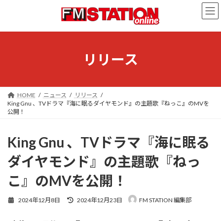
コ
ナ
ン
ビ
テ
ゲ
ン
ー
ツ
シ
へ
ョ
リリース
ス
ン
キ
に
ッ
移
プ
動
HOME
ニュース
リリース
King Gnu 、TVドラマ『海に眠るダイヤモンド』の主題歌『ねっこ』のMVを
公開！
King Gnu 、TVドラマ『海に眠る
ダイヤモンド』の主題歌『ねっ
こ』のMVを公開！
最
2024年12月8日
2024年12月23日
FM STATION 編集部
終
更