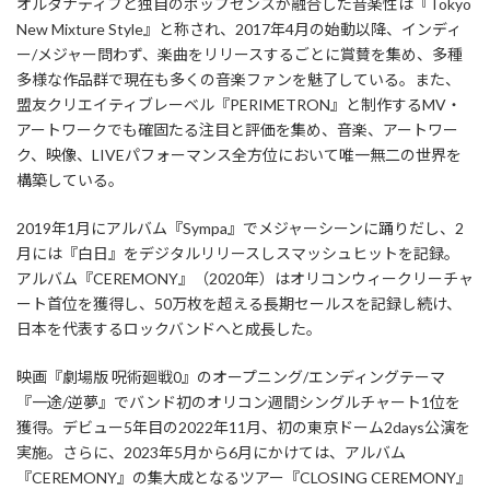
オルタナティブと独自のポップセンスが融合した音楽性は『Tokyo
New Mixture Style』と称され、2017年4月の始動以降、インディ
ー/メジャー問わず、楽曲をリリースするごとに賞賛を集め、多種
多様な作品群で現在も多くの音楽ファンを魅了している。また、
盟友クリエイティブレーベル『PERIMETRON』と制作するMV・
アートワークでも確固たる注目と評価を集め、音楽、アートワー
ク、映像、LIVEパフォーマンス全方位において唯一無二の世界を
構築している。
2019年1月にアルバム『Sympa』でメジャーシーンに踊りだし、2
月には『白日』をデジタルリリースしスマッシュヒットを記録。
アルバム『CEREMONY』（2020年）はオリコンウィークリーチャ
ート首位を獲得し、50万枚を超える長期セールスを記録し続け、
日本を代表するロックバンドへと成長した。
映画『劇場版 呪術廻戦0』のオープニング/エンディングテーマ
『一途/逆夢』でバンド初のオリコン週間シングルチャート1位を
獲得。デビュー5年目の2022年11月、初の東京ドーム2days公演を
実施。さらに、2023年5月から6月にかけては、アルバム
『CEREMONY』の集大成となるツアー『CLOSING CEREMONY』