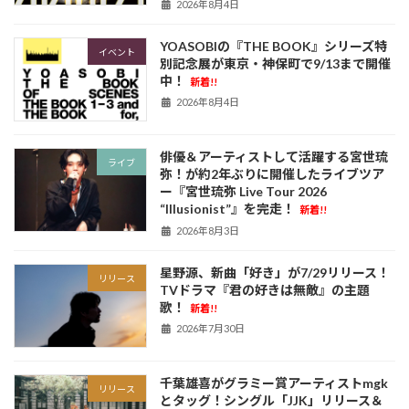
2026年8月4日
YOASOBIの『THE BOOK』シリーズ特
イベント
別記念展が東京・神保町で9/13まで開催
中！
新着!!
2026年8月4日
俳優＆アーティストして活躍する宮世琉
ライブ
弥！が約2年ぶりに開催したライブツア
ー『宮世琉弥 Live Tour 2026
“Illusionist”』を完走！
新着!!
2026年8月3日
星野源、新曲「好き」が7/29リリース！
リリース
TVドラマ『君の好きは無敵』の主題
歌！
新着!!
2026年7月30日
千葉雄喜がグラミー賞アーティストmgk
リリース
とタッグ！シングル「JJK」リリース＆