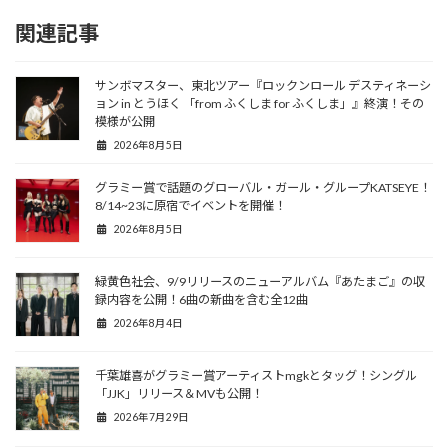
関連記事
サンボマスター、東北ツアー『ロックンロール デスティネーシ
ョン in とうほく 「from ふくしま for ふくしま」』終演！その
模様が公開
2026年8月5日
グラミー賞で話題のグローバル・ガール・グループKATSEYE！
8/14~23に原宿でイベントを開催！
2026年8月5日
緑黄色社会、9/9リリースのニューアルバム『あたまご』の収
録内容を公開！6曲の新曲を含む全12曲
2026年8月4日
千葉雄喜がグラミー賞アーティストmgkとタッグ！シングル
「JJK」リリース＆MVも公開！
2026年7月29日