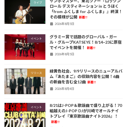
サンボマスター、東北ツアー『ロックン
ライブ
ロール デスティネーション in とうほく
「from ふくしま for ふくしま」』終演！
その模様が公開
新着!!
2026年8月5日
グラミー賞で話題のグローバル・ガー
イベント
ル・グループKATSEYE！8/14~23に原宿
でイベントを開催！
新着!!
2026年8月5日
緑黄色社会、9/9リリースのニューアルバ
リリース
ム『あたまご』の収録内容を公開！6曲
の新曲を含む全12曲
新着!!
2026年8月4日
8/21はJ-POP＆歌謡曲で盛り上がる！70
イベント
組越えのJ-POP DJが川崎でオールナイ
トプレイ『東京歌謡曲ナイト2026』！
新着!!