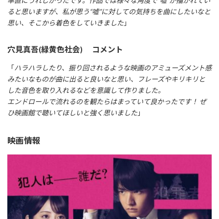
率直にうれしかったです。作品では様々な角度で“嘘”が描かれてい
ると思いますが、私が思う“嘘”に対しての気持ちを曲にしたいなと
思い、そこから着色をしていきました
」
穴見真吾(緑黄色社会) コメント
「
ハラハラしたり、振り回されるような映画のアミューズメント感
みたいなものが曲に出ると良いなと思い、フレーズやキリキリと
した音色を取り入れるなどを意識して作りました。
エンドロールで流れるのを観たらはまっていて良かったです！ ぜ
ひ映画館で聴いてほしいと強く思いました
」
映画情報