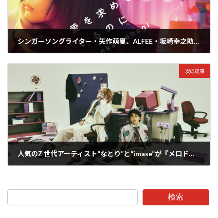
シンガーソングライター・矢作萌夏、ALFEE・坂崎幸之助＆ゲスの極み乙女・休日課長が参加した2nd EP『愛を求めているのに』を9/25リリース！
2024年9月4日
次の記事
人気のZ 世代アーティスト“なとり”と“imase”が『メロドラマ』をコラボ作成！＆日産90周年記念ムービー『NISSAN LOVE STORY』主題歌に決定！
2024年9月5日
検索