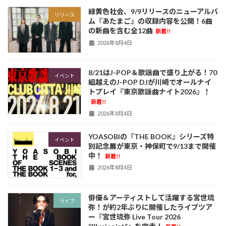
緑黄色社会、9/9リリースのニューアルバ
リリース
ム『あたまご』の収録内容を公開！6曲
の新曲を含む全12曲
新着!!
2026年8月4日
8/21はJ-POP＆歌謡曲で盛り上がる！70
イベント
組越えのJ-POP DJが川崎でオールナイ
トプレイ『東京歌謡曲ナイト2026』！
新着!!
2026年8月4日
YOASOBIの『THE BOOK』シリーズ特
イベント
別記念展が東京・神保町で9/13まで開催
中！
新着!!
2026年8月4日
俳優＆アーティストして活躍する宮世琉
ライブ
弥！が約2年ぶりに開催したライブツア
ー『宮世琉弥 Live Tour 2026