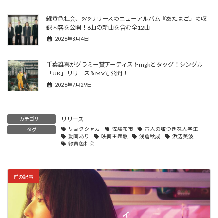
緑黄色社会、9/9リリースのニューアルバム『あたまご』の収
録内容を公開！6曲の新曲を含む全12曲
2026年8月4日
千葉雄喜がグラミー賞アーティストmgkとタッグ！シングル
「JJK」リリース＆MVも公開！
2026年7月29日
リリース
カテゴリー
リョクシャカ
佐藤祐市
六人の噓つきな大学生
タグ
動画あり
映画主題歌
浅倉秋成
浜辺美波
緑黄色社会
前の記事