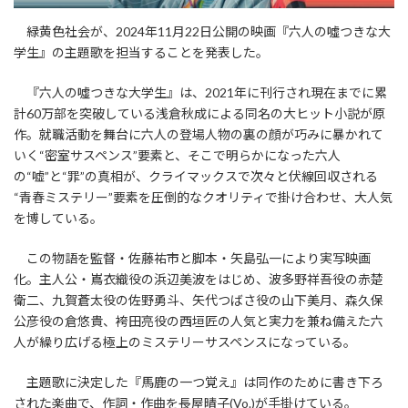
緑黄色社会が、2024年11月22日公開の映画『六人の噓つきな大
学生』の主題歌を担当することを発表した。
『六人の噓つきな大学生』は、2021年に刊行され現在までに累
計60万部を突破している浅倉秋成による同名の大ヒット小説が原
作。就職活動を舞台に六人の登場人物の裏の顔が巧みに暴かれて
いく“密室サスペンス”要素と、そこで明らかになった六人
の“嘘”と“罪”の真相が、クライマックスで次々と伏線回収される
“青春ミステリー”要素を圧倒的なクオリティで掛け合わせ、大人気
を博している。
この物語を監督・佐藤祐市と脚本・矢島弘一により実写映画
化。主人公・嶌衣織役の浜辺美波をはじめ、波多野祥吾役の赤楚
衛二、九賀蒼太役の佐野勇斗、矢代つばさ役の山下美月、森久保
公彦役の倉悠貴、袴田亮役の西垣匠の人気と実力を兼ね備えた六
人が繰り広げる極上のミステリーサスペンスになっている。
主題歌に決定した『馬鹿の一つ覚え』は同作のために書き下ろ
された楽曲で、作詞・作曲を長屋晴子(Vo.)が手掛けている。