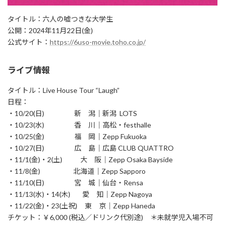
タイトル：六人の嘘つきな大学生
公開：2024年11月22日(金)
公式サイト：
https://6uso-movie.toho.co.jp/
ライブ情報
タイトル：Live House Tour “Laugh”
日程：
・10/20(日) 新 潟｜新潟 LOTS
・10/23(水) 香 川｜高松・festhalle
・10/25(金) 福 岡｜Zepp Fukuoka
・10/27(日) 広 島｜広島 CLUB QUATTRO
・11/1(金)・2(土) 大 阪｜Zepp Osaka Bayside
・11/8(金) 北海道｜Zepp Sapporo
・11/10(日) 宮 城｜仙台・Rensa
・11/13(水)・14(木) 愛 知｜Zepp Nagoya
・11/22(金)・23(土祝) 東 京｜Zepp Haneda
チケット：￥6,000 (税込／ドリンク代別途) ＊未就学児入場不可