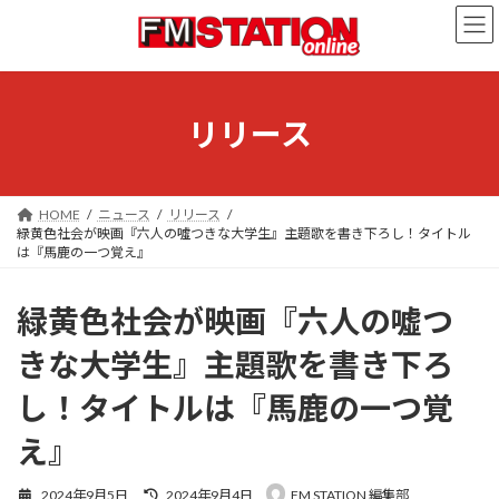
コ
ナ
ン
ビ
テ
ゲ
ン
ー
ツ
シ
へ
ョ
リリース
ス
ン
キ
に
ッ
移
プ
動
HOME
ニュース
リリース
緑黄色社会が映画『六人の噓つきな大学生』主題歌を書き下ろし！タイトル
は『馬鹿の一つ覚え』
緑黄色社会が映画『六人の噓つ
きな大学生』主題歌を書き下ろ
し！タイトルは『馬鹿の一つ覚
え』
最
2024年9月5日
2024年9月4日
FM STATION 編集部