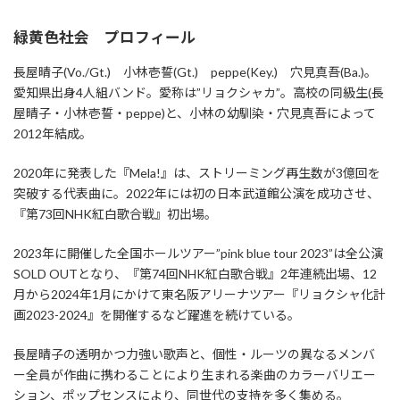
緑黄色社会 プロフィール
長屋晴子(Vo./Gt.) 小林壱誓(Gt.) peppe(Key.) 穴見真吾(Ba.)。
愛知県出身4人組バンド。愛称は”リョクシャカ”。高校の同級生(長
屋晴子・小林壱誓・peppe)と、小林の幼馴染・穴見真吾によって
2012年結成。
2020年に発表した『Mela!』は、ストリーミング再生数が3億回を
突破する代表曲に。2022年には初の日本武道館公演を成功させ、
『第73回NHK紅白歌合戦』初出場。
2023年に開催した全国ホールツアー”pink blue tour 2023”は全公演
SOLD OUTとなり、『第74回NHK紅白歌合戦』2年連続出場、12
月から2024年1月にかけて東名阪アリーナツアー『リョクシャ化計
画2023-2024』を開催するなど躍進を続けている。
長屋晴子の透明かつ力強い歌声と、個性・ルーツの異なるメンバ
ー全員が作曲に携わることにより生まれる楽曲のカラーバリエー
ション、ポップセンスにより、同世代の支持を多く集める。