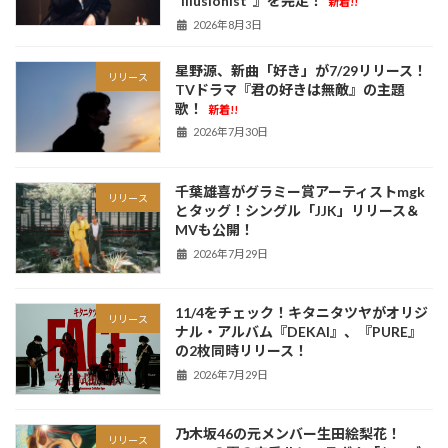
“Illusionist”』を完走！
新着!!
2026年8月3日
星野源、新曲「好き」が7/29リリース！
リリース
TVドラマ『君の好きは無敵』の主題
歌！
新着!!
2026年7月30日
千葉雄喜がグラミー賞アーティストmgk
リリース
とタッグ！シングル「JJK」リリース＆
MVも公開！
2026年7月29日
11/4をチェック！キタニタツヤがオリジ
リリース
ナル・アルバム『DEKAI』、『PURE』
の2枚同時リリース！
2026年7月29日
乃木坂46の元メンバー生田絵梨花！
リリース