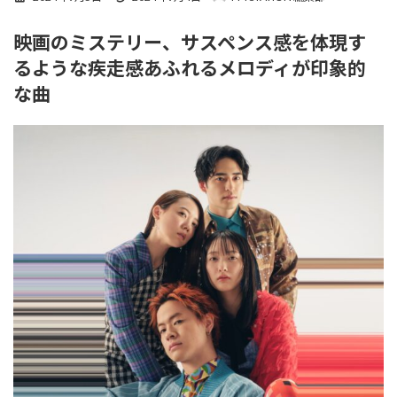
終
更
映画のミステリー、サスペンス感を体現す
新
日
るような疾走感あふれるメロディが印象的
時
:
な曲