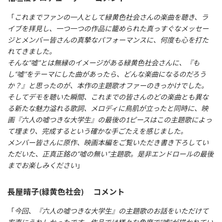
「
これまでファンの一人として緑黄色社会さんの楽曲を聴き、ラ
イブを拝見し、一つ一つの作品に籠められた真っすぐなメッセー
ジとメンバー皆さんの真摯なパフォーマンスに、何度も心を打た
れてきました。
そんな“嘘”とは無縁のイメージがある緑黄色社会さんに、『も
し“嘘”をテーマにした曲があったら、どんな楽曲になるのだろう
か？』と思ったのが、本作の主題歌オファーのきっかけでした。
そしてデモを聴いた瞬間、これまでの皆さんのどの楽曲とも異な
る新たな魅力溢れる歌詞、メロディに鳥肌が立ったと同時に、映
画『六人の嘘つきな大学生』の最後の1ピースはこの主題歌によっ
て埋まり、完成するという確かな手ごたえを感じました。
メンバー皆さんに原作、映画本編をご覧いただき書き下ろしてい
ただいた、正真正銘の“嘘の無い”主題歌。是非エンドロールの最後
までお楽しみください
」
長屋晴子(緑黄色社会) コメント
「
今回、『六人の嘘つきな大学生』の主題歌のお話をいただけて