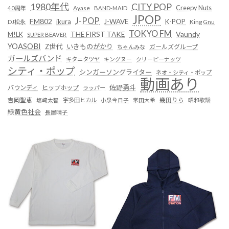
1980年代
CITY POP
Creepy Nuts
Ayase
40周年
BAND-MAID
JPOP
J-POP
FM802
ikura
J-WAVE
K-POP
King Gnu
DJ松永
TOKYO FM
Vaundy
THE FIRST TAKE
M!LK
SUPER BEAVER
YOASOBI
Z世代
いきものがかり
ガールズグループ
ちゃんみな
ガールズバンド
キタニタツヤ
キングヌー
クリーピーナッツ
シティ・ポップ
シンガーソングライター
ネオ・シティ・ポップ
動画あり
佐野勇斗
バウンディ
ヒップホップ
ラッパー
吉岡聖恵
塩﨑太智
宇多田ヒカル
小泉今日子
常田大希
幾田りら
昭和歌謡
緑黄色社会
長屋晴子