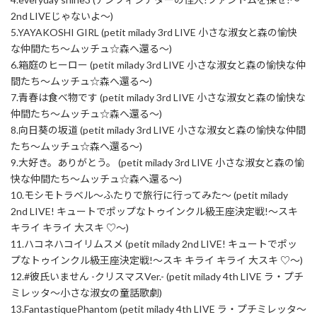
2nd LIVEじゃないよ～)
5.YAYAKOSHI GIRL (petit milady 3rd LIVE 小さな淑女と森の愉快
な仲間たち～ムッチュ☆森へ還る～)
6.箱庭のヒーロー (petit milady 3rd LIVE 小さな淑女と森の愉快な仲
間たち～ムッチュ☆森へ還る～)
7.青春は食べ物です (petit milady 3rd LIVE 小さな淑女と森の愉快な
仲間たち～ムッチュ☆森へ還る～)
8.向日葵の坂道 (petit milady 3rd LIVE 小さな淑女と森の愉快な仲間
たち～ムッチュ☆森へ還る～)
9.大好き。ありがとう。 (petit milady 3rd LIVE 小さな淑女と森の愉
快な仲間たち～ムッチュ☆森へ還る～)
10.モシモトラベル～ふたりで旅行に行ってみた～ (petit milady
2nd LIVE! キュートでポップなトゥインクル級王座決定戦!～スキ
キライ キライ 大スキ ♡～)
11.ハコネハコイリムスメ (petit milady 2nd LIVE! キュートでポッ
プなトゥインクル級王座決定戦!～スキ キライ キライ 大スキ ♡～)
12.#彼氏いません -クリスマスVer.- (petit milady 4th LIVE ラ・プチ
ミレッタ～小さな淑女の童話歌劇)
13.FantastiquePhantom (petit milady 4th LIVE ラ・プチミレッタ～