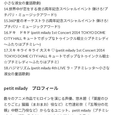
小さな淑女の童話歌劇)
14.世界中が恋をする夜 (5周年記念スペシャルイベント 弾けろ!プ
チパリ・ミュージックアワード!)
15.360°星のオーケストラ (5周年記念スペシャルイベント 弾けろ!
プチパリ・ミュージックアワード!)
16.ドキ ドキド (petit milady 1st Concert 2014 TOKYO DOME
CITY HALL キュートでポップなトゥインクル戦士☆プチミレディ
～ふたりはプチミレ～)
17.スキ キライ キライ 大スキ ♡ (petit milady 1st Concert 2014
TOKYO DOME CITY HALL キュートでポップなトゥインクル戦士
☆プチミレディ～ふたりはプチミ）
18.ハジマリズム (petit milady 4th LIVE ラ・プチミレッタ～小さな
淑女の童話歌劇)
petit milady プロフィール
数々のアニメ作品でヒロインを演じる声優、悠木碧（『薬屋のひ
とりごと』猫猫（まおまお）役など）と竹達彩奈（『五等分の花
嫁』中野二乃役など）からなるユニット、petit milady（プチミレ