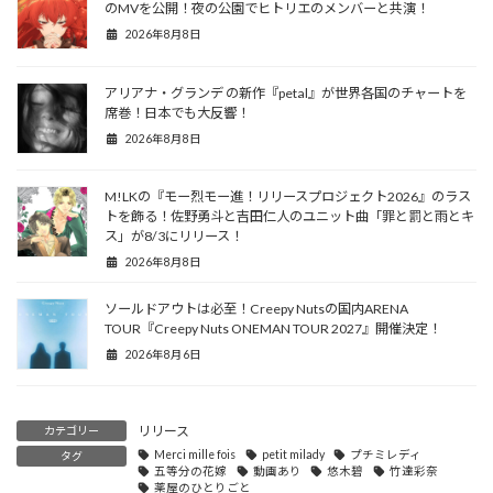
のMVを公開！夜の公園でヒトリエのメンバーと共演！
2026年8月8日
アリアナ・グランデ の新作『petal』が世界各国のチャートを
席巻！日本でも大反響！
2026年8月8日
M!LKの『モー烈モー進！リリースプロジェクト2026』のラス
トを飾る！佐野勇斗と吉田仁人のユニット曲「罪と罰と雨とキ
ス」が8/3にリリース！
2026年8月8日
ソールドアウトは必至！Creepy Nutsの国内ARENA
TOUR『Creepy Nuts ONEMAN TOUR 2027』開催決定！
2026年8月6日
リリース
カテゴリー
Merci mille fois
petit milady
プチミレディ
タグ
五等分の花嫁
動画あり
悠木碧
竹達彩奈
薬屋のひとりごと