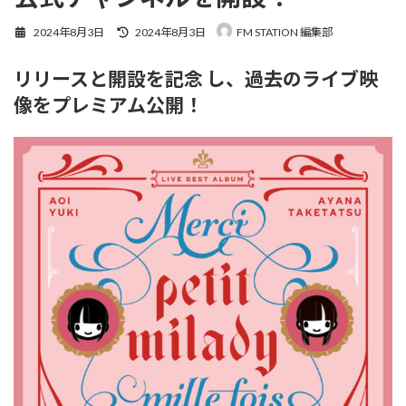
最
2024年8月3日
2024年8月3日
FM STATION 編集部
終
更
リリースと開設を記念 し、過去のライブ映
新
日
像をプレミアム公開！
時
: