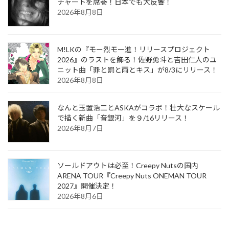
チャートを席巻！日本でも大反響！
2026年8月8日
M!LKの『モー烈モー進！リリースプロジェクト
2026』のラストを飾る！佐野勇斗と吉田仁人のユ
ニット曲「罪と罰と雨とキス」が8/3にリリース！
2026年8月8日
なんと玉置浩二とASKAがコラボ！壮大なスケール
で描く新曲「音銀河」を９/16リリース！
2026年8月7日
ソールドアウトは必至！Creepy Nutsの国内
ARENA TOUR『Creepy Nuts ONEMAN TOUR
2027』開催決定！
2026年8月6日