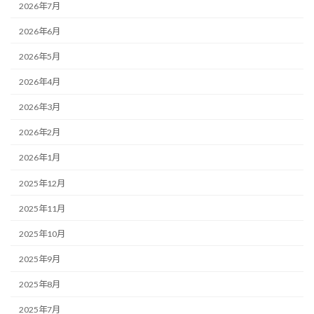
2026年7月
2026年6月
2026年5月
2026年4月
2026年3月
2026年2月
2026年1月
2025年12月
2025年11月
2025年10月
2025年9月
2025年8月
2025年7月