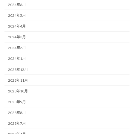
2024年6月
2024年5月
2024年4月
2024年3月
2024年2月
2024年1月
2023年12月
2023年11月
2023年10月
2023年9月
2023年8月
2023年7月