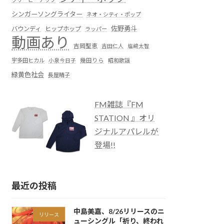
シンガーソングライター
ネオ・シティ・ポップ
佐野勇斗
バウンディ
ヒップホップ
ラッパー
動画あり
吉岡聖恵
吉田仁人
塩﨑太智
宇多田ヒカル
小泉今日子
幾田りら
昭和歌謡
緑黄色社会
長屋晴子
FM雑誌『FM
STATION 』オリ
ジナルアパレルが
登場!!
最近の投稿
中島美嘉、8/26リリースのニ
リリース
ューシングル「祈り、終われ