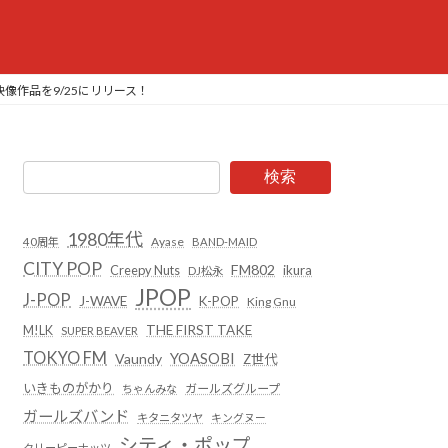
ブ映像作品を9/25にリリース！
検索
1980年代
Ayase
40周年
BAND-MAID
CITY POP
FM802
Creepy Nuts
ikura
DJ松永
JPOP
J-POP
J-WAVE
K-POP
King Gnu
THE FIRST TAKE
M!LK
SUPER BEAVER
TOKYO FM
YOASOBI
Vaundy
Z世代
いきものがかり
ガールズグループ
ちゃんみな
ガールズバンド
キタニタツヤ
キングヌー
シティ・ポップ
クリーピーナッツ