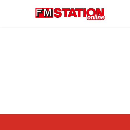
コ
ナ
ン
ビ
テ
ゲ
ン
ー
ツ
シ
へ
ョ
ス
ン
キ
に
ッ
移
プ
動