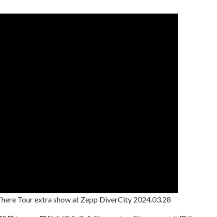
here Tour extra show at Zepp DiverCity 2024.03.28