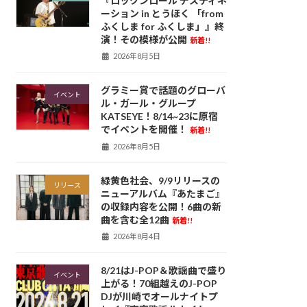
『ロックンロール デスティネ
ーション in とうほく 「from
ふくしま for ふくしま」』終
演！その模様が公開
新着!!
2026年8月5日
グラミー賞で話題のグローバ
イベント
ル・ガール・グループ
KATSEYE！8/14~23に原宿
でイベントを開催！
新着!!
2026年8月5日
緑黄色社会、9/9リリースの
リリース
ニューアルバム『あたまご』
の収録内容を公開！6曲の新
曲を含む全12曲
新着!!
2026年8月4日
8/21はJ-POP＆歌謡曲で盛り
イベント
上がる！70組越えのJ-POP
DJが川崎でオールナイトプ