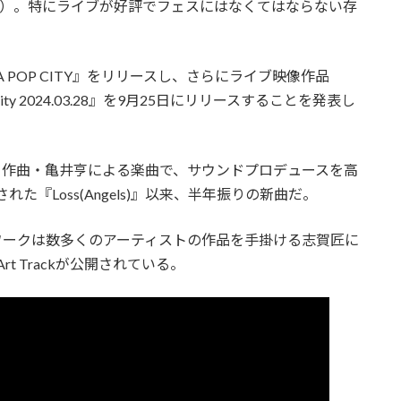
イン）。特にライブが好評でフェスにはなくてはならない存
A POP CITY』をリリースし、さらにライブ映像作品
pp DiverCity 2024.03.28』を9月25日にリリースすることを発表し
和将、作曲・亀井亨による楽曲で、サウンドプロデュースを高
た『Loss(Angels)』以来、半年振りの新曲だ。
ークは数多くのアーティストの作品を手掛ける志賀匠に
 Art Trackが公開されている。