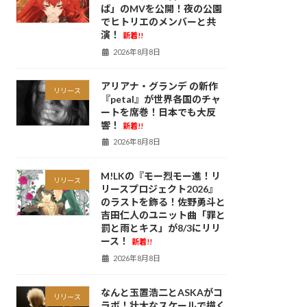
ば」のMVを公開！夜の公園
でヒトリエのメンバーと共
演！
新着!!
2026年8月8日
アリアナ・グランデ の新作
リリース
『petal』が世界各国のチャ
ートを席巻！日本でも大反
響！
新着!!
2026年8月8日
M!LKの『モー烈モー進！リ
リリース
リースプロジェクト2026』
のラストを飾る！佐野勇斗と
吉田仁人のユニット曲「罪と
罰と雨とキス」が8/3にリリ
ース！
新着!!
2026年8月8日
なんと玉置浩二とASKAがコ
リリース
ラボ！壮大なスケールで描く