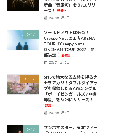
新曲「音銀河」を９/16リリ
ース！
新着!!
2026年8月7日
ソールドアウトは必至！
ライブ
Creepy Nutsの国内ARENA
TOUR『Creepy Nuts
ONEMAN TOUR 2027』開
催決定！
新着!!
2026年8月6日
SNSで絶大なる支持を得るナ
リリース
ナヲアカリ！ダブルタイアッ
プを収録した両A面シングル
「ボーイゼンガールズ / ∞劣
等星」を8/26にリリース！
新着!!
2026年8月6日
サンボマスター、東北ツアー
ライブ