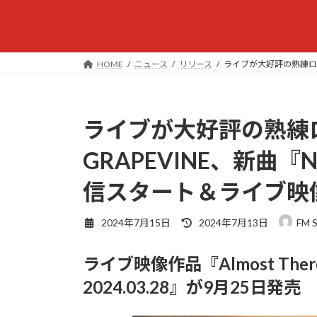
HOME
ニュース
リリース
ライブが大好評の熟練ロック
ライブが大好評の熟練
GRAPEVINE、新曲『NI
信スタート＆ライブ映像
最
2024年7月15日
2024年7月13日
FM 
終
更
ライブ映像作品『Almost There Tou
新
日
2024.03.28』が9月25日発売
時
: