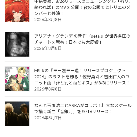
中島美嘉、8/26リリースのニューシングル「祈り、
終われば」のMVを公開！夜の公園でヒトリエのメ
ンバーと共演！
2026年8月8日
アリアナ・グランデ の新作『petal』が世界各国の
チャートを席巻！日本でも大反響！
2026年8月8日
M!LKの『モー烈モー進！リリースプロジェクト
2026』のラストを飾る！佐野勇斗と吉田仁人のユ
ニット曲「罪と罰と雨とキス」が8/3にリリース！
2026年8月8日
なんと玉置浩二とASKAがコラボ！壮大なスケール
で描く新曲「音銀河」を９/16リリース！
2026年8月7日