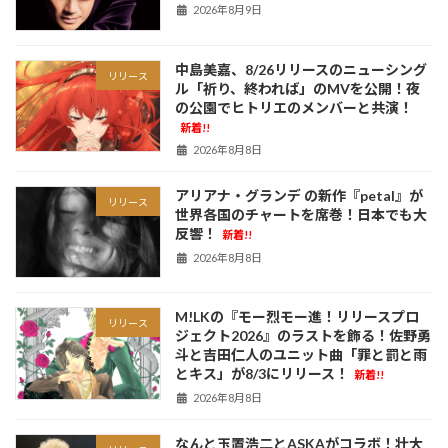
2026年8月9日
中島美嘉、8/26リリースのニューシング
リリース
ル「祈り、終われば」のMVを公開！夜
の公園でヒトリエのメンバーと共演！
新着!!
2026年8月8日
アリアナ・グランデ の新作『petal』が
リリース
世界各国のチャートを席巻！日本でも大
反響！
新着!!
2026年8月8日
M!LKの『モー烈モー進！リリースプロ
リリース
ジェクト2026』のラストを飾る！佐野勇
斗と吉田仁人のユニット曲「罪と罰と雨
とキス」が8/3にリリース！
新着!!
2026年8月8日
なんと玉置浩二とASKAがコラボ！壮大