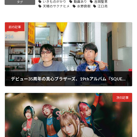
いきものがかり
動画あり
吉岡聖恵
タグ
天穂のサクナヒメ
水野良樹
江口亮
前の記事
デビュー35周年の真心ブラザーズ、19thアルバム『SQUEEZE and RELEASE』を9/21に発売決定！アルバムリリースツアーも11月から開催
2024年6月29日
次の記事