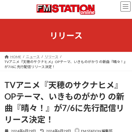
コ
ナ
ン
ビ
テ
ゲ
ン
ー
ツ
シ
へ
ョ
リリース
ス
ン
キ
に
ッ
移
プ
動
HOME
ニュース
リリース
TVアニメ『天穂のサクナヒメ』OPテーマ、いきものがかり の新曲『晴々！』
が7/6に先行配信リリース決定！
TVアニメ『天穂のサクナヒメ』
OPテーマ、いきものがかり の新
曲『晴々！』が7/6に先行配信リ
リース決定！
最
2024年6月29日
2024年6月29日
FM STATION 編集部