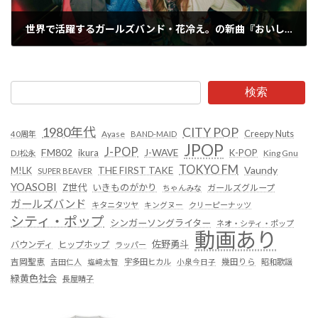
世界で活躍するガールズバンド・花冷え。の新曲『おいしいサバイバー』が来年1月放送予定TVアニメ『もめんたりー・リリィ』OPテーマに決定!!
2024年6月30日
検索
1980年代
CITY POP
Creepy Nuts
Ayase
40周年
BAND-MAID
JPOP
J-POP
FM802
ikura
J-WAVE
K-POP
King Gnu
DJ松永
TOKYO FM
Vaundy
THE FIRST TAKE
M!LK
SUPER BEAVER
YOASOBI
Z世代
いきものがかり
ガールズグループ
ちゃんみな
ガールズバンド
キタニタツヤ
キングヌー
クリーピーナッツ
シティ・ポップ
シンガーソングライター
ネオ・シティ・ポップ
動画あり
佐野勇斗
バウンディ
ヒップホップ
ラッパー
吉岡聖恵
吉田仁人
塩﨑太智
宇多田ヒカル
小泉今日子
幾田りら
昭和歌謡
緑黄色社会
長屋晴子