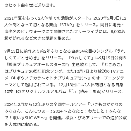
のヒット曲を世に送り出す。
2021年夏をもって2人体制での活動がスタート。2023年5月3日に2
人体制となって初となる楽曲『STAR』をリリース。同日に地元・
海老名のビナウォークにて開催されたフリーライブには、8,000名
超が訪れるなど大きな話題を集めた。
9月13日に前作より約2年ぶりとなる自身34枚目のシングル『うれ
しくて／ときめき』をリリース。 『うれしくて』は9月15日公開の
『映画プリキュアオールスターズF』主題歌として、『ときめき』
はプリキュア20周年記念ソング、また10月7日より放送のTVアニ
メ『キボウノチカラ～オトナプリキュア’23～』のオープニングテ
ーマとして起用されている。 12月13日には2人体制初となる自身
10枚目のオリジナルフルアルバム『○』(読み：まる)がリリース。
2024年2月から12年ぶりの全国ホールツアー『いきものがかりの
みなさん、こんにつあー!! 2024 〜あなたと！わたしと！みんな
で！歌いまSHOW!!〜』を開催。横浜・ぴあアリーナでの追加公演
を大成功に収める。