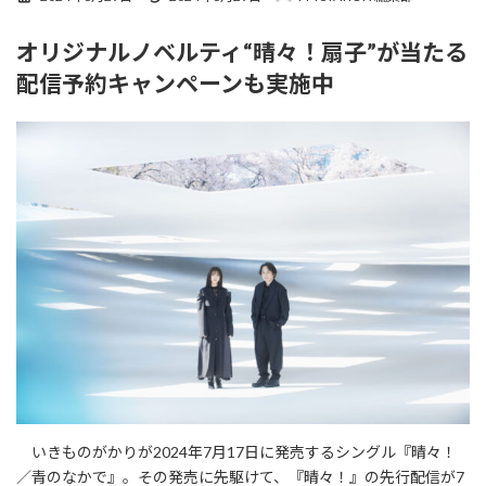
終
更
オリジナルノベルティ“晴々！扇子”が当たる
新
日
配信予約キャンペーンも実施中
時
:
いきものがかりが2024年7月17日に発売するシングル『晴々！
／青のなかで』。その発売に先駆けて、『晴々！』の先行配信が7