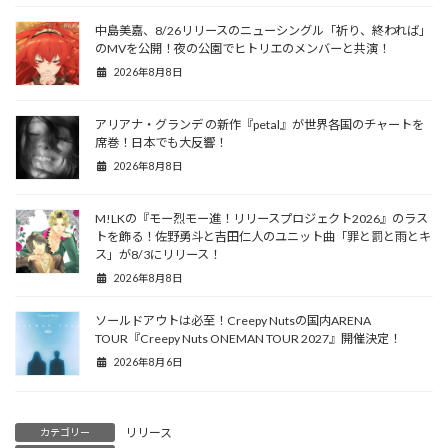
中島美嘉、8/26リリースのニューシングル「祈り、終われば」
のMVを公開！夜の公園でヒトリエのメンバーと共演！
2026年8月8日
アリアナ・グランデ の新作『petal』が世界各国のチャートを
席巻！日本でも大反響！
2026年8月8日
M!LKの『モー烈モー進！リリースプロジェクト2026』のラス
トを飾る！佐野勇斗と吉田仁人のユニット曲「罪と罰と雨とキ
ス」が8/3にリリース！
2026年8月8日
ソールドアウトは必至！Creepy Nutsの国内ARENA
TOUR『Creepy Nuts ONEMAN TOUR 2027』開催決定！
2026年8月6日
リリース
カテゴリー