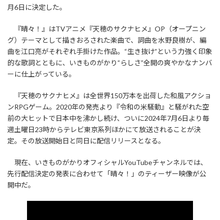
月6日に決定した。
『晴々！』はTVアニメ『天穂のサクナヒメ』OP（オープニン
グ）テーマとして描きおろされた楽曲で、詞曲を水野良樹が、編
曲を江口亮がそれぞれ手掛けた作品。“生き抜け”という力強く印象
的な歌詞とともに、いきものがかり“らしさ”全開の爽やかなナンバ
ーに仕上がっている。
『天穂のサクナヒメ』は全世界150万本を出荷した和風アクショ
ンRPGゲーム。2020年の発売より『令和の米騒動』と騒がれた空
前の大ヒットで日本中を沸かし続け、ついに2024年7月6日より毎
週土曜日23時からテレビ東京系列ほかにて放送されることが決
定。その放送開始日と同日に配信リリースとなる。
現在、いきものがかりオフィシャルYouTubeチャンネルでは、
先行配信決定の発表に合わせて「晴々！」のティーザー映像が公
開中だ。