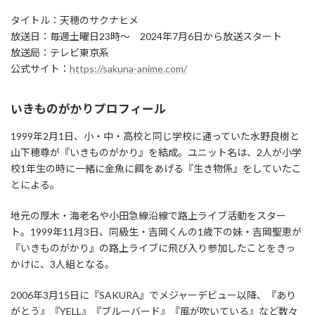
タイトル：天穂のサクナヒメ
放送日：毎週土曜日23時～ 2024年7月6日から放送スタート
放送局：テレビ東京系
公式サイト：
https://sakuna-anime.com/
いきものがかりプロフィール
1999年2⽉1⽇、⼩・中・⾼校と同じ学校に通っていた⽔野良樹と
⼭下穂尊が『いきものがかり』を結成。ユニット名は、2⼈が⼩学
校1年⽣の時に⼀緒に⾦⿂に餌をあげる『⽣き物係』をしていたこ
とによる。
地元の厚⽊・海⽼名や⼩⽥急線沿線で路上ライブ活動をスター
ト。1999年11⽉3⽇、同級⽣・吉岡くんの1歳下の妹・吉岡聖恵が
『いきものがかり』の路上ライブに⾶び⼊り参加したことをきっ
かけに、3⼈組となる。
2006年3⽉15⽇に『SAKURA』でメジャーデビュー以降、『あり
がとう』『YELL』『ブルーバード』『風が吹いている』など数々