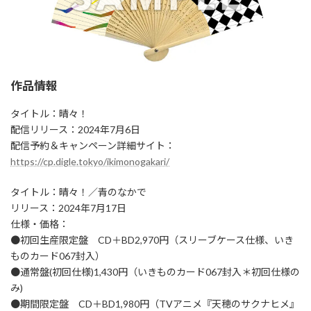
作品情報
タイトル：晴々！
配信リリース：2024年7月6日
配信予約＆キャンペーン詳細サイト：
https://cp.digle.tokyo/ikimonogakari/
タイトル：晴々！／青のなかで
リリース：2024年7月17日
仕様・価格：
●初回生産限定盤 CD＋BD2,970円（スリーブケース仕様、いき
ものカード067封入）
●通常盤(初回仕様)1,430円（いきものカード067封入＊初回仕様の
み)
●期間限定盤 CD＋BD1,980円（TVアニメ『天穂のサクナヒメ』