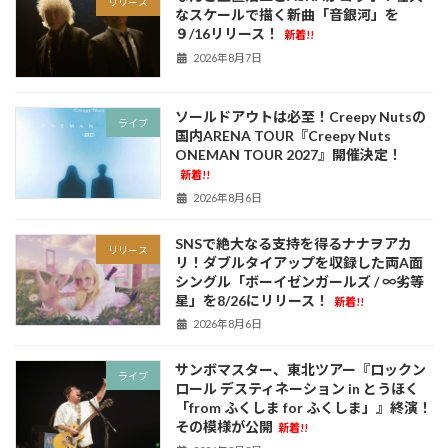
リリース
なスケールで描く新曲「音銀河」を
９/16リリース！
新着!!
2026年8月7日
ソールドアウトは必至！Creepy Nutsの
ライブ
国内ARENA TOUR『Creepy Nuts
ONEMAN TOUR 2027』開催決定！
新着!!
2026年8月6日
SNSで絶大なる支持を得るナナヲアカ
リリース
リ！ダブルタイアップを収録した両A面
シングル「ボーイゼンガールズ / ∞劣等
星」を8/26にリリース！
新着!!
2026年8月6日
サンボマスター、東北ツアー『ロックン
ライブ
ロール デスティネーション in とうほく
「from ふくしま for ふくしま」』終演！
その模様が公開
新着!!