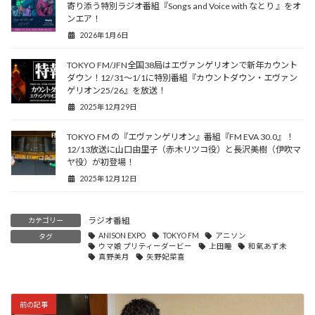
寄り添う特別ラジオ番組『Songs and Voice with なとり 』をオ
ンエア！
2026年1月6日
TOKYO FM/JFN全国38局はエヴァンゲリオンで新年カウント
ダウン！12/31～1/1に特別番組『カウントダウン・エヴァン
ゲリオン25/26』を放送！
2025年12月29日
TOKYO FM の『エヴァンゲリオン』番組『FM EVA 30.0』！
12/13放送に山口由里子（赤木リツコ役）と長沢美樹（伊吹マ
ヤ役）が初登場！
2025年12月12日
ラジオ番組
カテゴリー
ANISON EXPO
TOKYO FM
アニソン
タグ
ウマ娘 プリティーダービー
上田瞳
和氣あず未
真野美月
矢野妃菜喜
前の記事