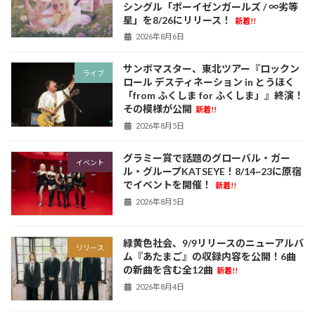
シングル「ボーイゼンガールズ / ∞劣等
星」を8/26にリリース！
新着!!
2026年8月6日
サンボマスター、東北ツアー『ロックン
ライブ
ロール デスティネーション in とうほく
「from ふくしま for ふくしま」』終演！
その模様が公開
新着!!
2026年8月5日
グラミー賞で話題のグローバル・ガー
イベント
ル・グループKATSEYE！8/14~23に原宿
でイベントを開催！
新着!!
2026年8月5日
緑黄色社会、9/9リリースのニューアルバ
リリース
ム『あたまご』の収録内容を公開！6曲
の新曲を含む全12曲
新着!!
2026年8月4日