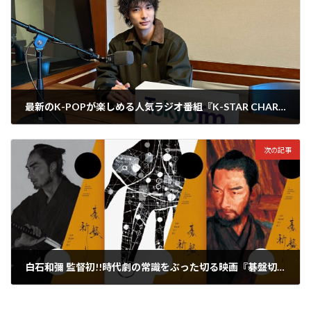
最新のK-POPが楽しめる人気ラジオ番組『K-STAR CHART presents POP-K TOP10 Friday』のパーソナリティに元PENTAGONの安達祐人が就任
2024年1月30日
次の記事
白石和彌 監督初!!時代劇の常識をぶった切る映画『碁盤切り』が草彅剛主演で5/17〜全国公開決定！
2024年1月31日