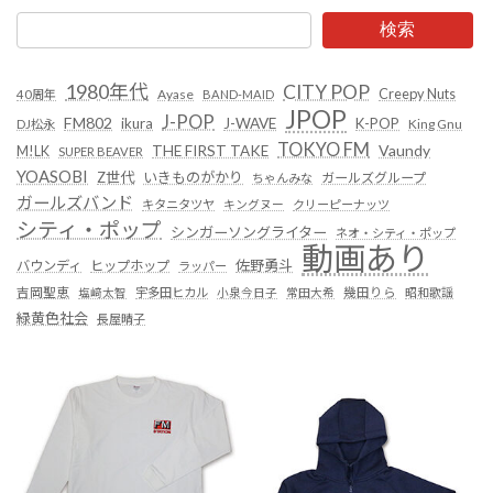
検索
1980年代
CITY POP
Creepy Nuts
Ayase
40周年
BAND-MAID
JPOP
J-POP
FM802
ikura
J-WAVE
K-POP
King Gnu
DJ松永
TOKYO FM
Vaundy
THE FIRST TAKE
M!LK
SUPER BEAVER
YOASOBI
Z世代
いきものがかり
ガールズグループ
ちゃんみな
ガールズバンド
キタニタツヤ
キングヌー
クリーピーナッツ
シティ・ポップ
シンガーソングライター
ネオ・シティ・ポップ
動画あり
佐野勇斗
バウンディ
ヒップホップ
ラッパー
吉岡聖恵
塩﨑太智
宇多田ヒカル
小泉今日子
常田大希
幾田りら
昭和歌謡
緑黄色社会
長屋晴子