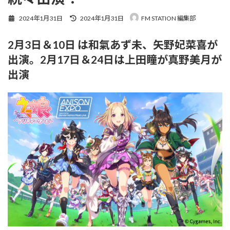
最
2024年1月31日
2024年1月31日
FM STATION 編集部
終
更
2月3日＆10日 は和氣あず未、矢野妃菜喜が
新
日
出演。2月17日＆24日は上田瞳が真野美月が
時
:
出演