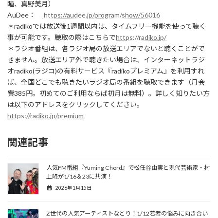
瞳、真野美月）
AuDee：
https://audee.jp/program/show/56016
＊radikoでは放送後1週間以内は、タイムフリー機能を使って聴く
事が可能です。聴取の際はこちらで
https://radiko.jp/
＊ラジオ番組は、各ラジオ局の放送エリアでないと聴くことがで
きません。放送エリア外で聴きたい場合は、インターネットラジ
オradiko(ラジコ)の有料サービス『radikoプレミアム』を利用すれ
ば、全国どこでも聴きたいラジオ局の番組を聴取できます（月会
費385円。初めてのご利用ならば初月は無料）。詳しく知りたい方
は以下のアドレスをクリックしてください。
https://radiko.jp/premium
関連記事
人気FM番組『Yuming Chord』で松任谷由実と現代芸術家・村
上隆が1/16＆23に共演！
2026年1月15日
Z世代の人気アーティストなとり！1/12若者の悩みに向き合い