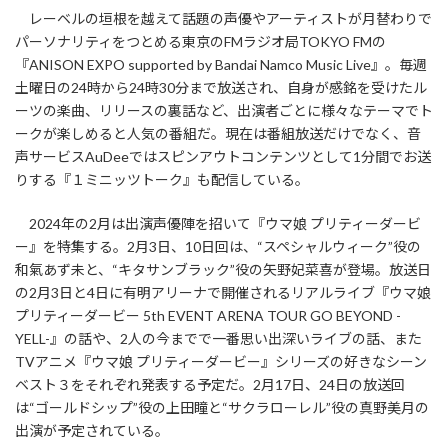
レーベルの垣根を越えて話題の声優やアーティストが月替わりで
パーソナリティをつとめる東京のFMラジオ局TOKYO FMの
『ANISON EXPO supported by Bandai Namco Music Live』。毎週
土曜日の24時から24時30分まで放送され、自身が感銘を受けたル
ーツの楽曲、リリースの裏話など、出演者ごとに様々なテーマでト
ークが楽しめると人気の番組だ。現在は番組放送だけでなく、音
声サービスAuDeeではスピンアウトコンテンツとして1分間でお送
りする『１ミニッツトーク』も配信している。
2024年の2月は出演声優陣を招いて『ウマ娘 プリティーダービ
ー』を特集する。2月3日、10日回は、“スペシャルウィーク”役の
和氣あず未と、“キタサンブラック”役の矢野妃菜喜が登場。放送日
の2月3日と4日に有明アリーナで開催されるリアルライブ『ウマ娘
プリティーダービー 5th EVENT ARENA TOUR GO BEYOND -
YELL-』の話や、2人の今までで一番思い出深いライブの話、また
TVアニメ『ウマ娘 プリティーダービー』シリーズの好きなシーン
ベスト３をそれぞれ発表する予定だ。2月17日、24日の放送回
は“ゴールドシップ”役の上田瞳と“サクラローレル”役の真野美月の
出演が予定されている。