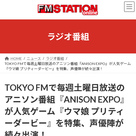
コ
ナ
ン
ビ
テ
ゲ
ン
ー
ツ
シ
へ
ョ
ラジオ番組
ス
ン
キ
に
ッ
移
プ
動
HOME
ニュース
ラジオ番組
TOKYO FMで毎週土曜日放送のアニソン番組『ANISON EXPO』が人気ゲーム
『ウマ娘 プリティーダービー』を特集、声優陣が続々出演！
TOKYO FMで毎週土曜日放送の
アニソン番組『ANISON EXPO』
が人気ゲーム『ウマ娘 プリティ
ーダービー』を特集、声優陣が
続々出演！