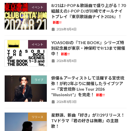
8/21はJ-POP＆歌謡曲で盛り上がる！70
イベント
組越えのJ-POP DJが川崎でオールナイ
トプレイ『東京歌謡曲ナイト2026』！
新着!!
2026年8月4日
YOASOBIの『THE BOOK』シリーズ特
イベント
別記念展が東京・神保町で9/13まで開催
中！
新着!!
2026年8月4日
俳優＆アーティストして活躍する宮世琉
ライブ
弥！が約2年ぶりに開催したライブツア
ー『宮世琉弥 Live Tour 2026
“Illusionist”』を完走！
新着!!
2026年8月3日
星野源、新曲「好き」が7/29リリース！
リリース
TVドラマ『君の好きは無敵』の主題
歌！