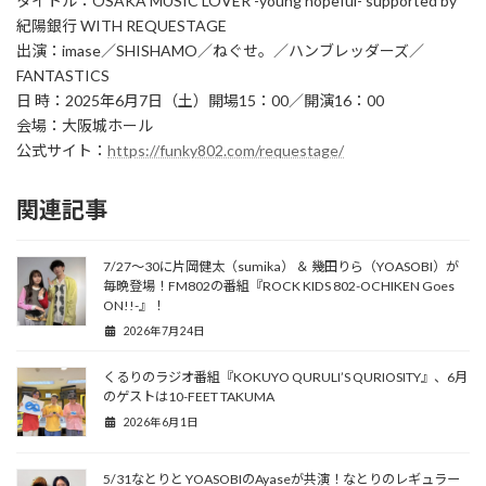
タイトル：OSAKA MUSIC LOVER -young hopeful- supported by
紀陽銀行 WITH REQUESTAGE
出演：imase／SHISHAMO／ねぐせ。／ハンブレッダーズ／
FANTASTICS
日 時：2025年6月7日（土）開場15：00／開演16：00
会場：大阪城ホール
公式サイト：
https://funky802.com/requestage/
関連記事
7/27〜30に片岡健太（sumika） ＆ 幾田りら（YOASOBI）が
毎晩登場！FM802の番組『ROCK KIDS 802-OCHIKEN Goes
ON!!-』！
2026年7月24日
くるりのラジオ番組『KOKUYO QURULI’S QURIOSITY』、6月
のゲストは10-FEET TAKUMA
2026年6月1日
5/31なとりと YOASOBIのAyaseが共演！なとりのレギュラー