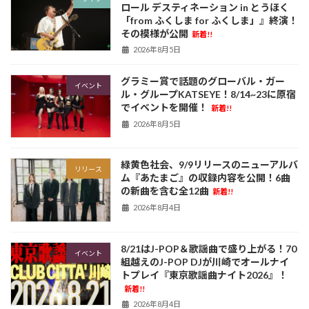
ロール デスティネーション in とうほく
「from ふくしま for ふくしま」』終演！
その模様が公開
新着!!
2026年8月5日
グラミー賞で話題のグローバル・ガー
イベント
ル・グループKATSEYE！8/14~23に原宿
でイベントを開催！
新着!!
2026年8月5日
緑黄色社会、9/9リリースのニューアルバ
リリース
ム『あたまご』の収録内容を公開！6曲
の新曲を含む全12曲
新着!!
2026年8月4日
8/21はJ-POP＆歌謡曲で盛り上がる！70
イベント
組越えのJ-POP DJが川崎でオールナイ
トプレイ『東京歌謡曲ナイト2026』！
新着!!
2026年8月4日