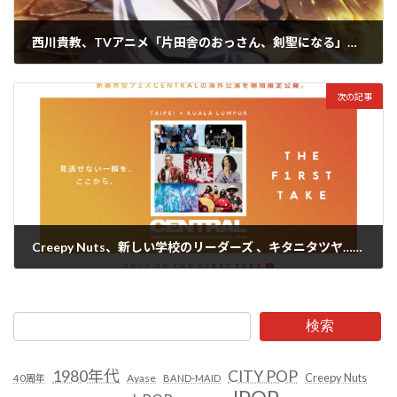
西川貴教、TVアニメ「片田舎のおっさん、剣聖になる」のOPテーマ『HEROES』のMVを公開！
2025年5月30日
次の記事
Creepy Nuts、新しい学校のリーダーズ 、キタニタツヤ…etc！の海外公演を2週間限定でTHE FIRST TAKEで2夜連続公開！
2025年5月31日
検索
1980年代
CITY POP
Creepy Nuts
Ayase
40周年
BAND-MAID