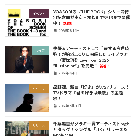
YOASOBIの『THE BOOK』シリーズ特
イベント
別記念展が東京・神保町で9/13まで開催
中！
新着!!
2026年8月4日
俳優＆アーティストして活躍する宮世琉
ライブ
弥！が約2年ぶりに開催したライブツア
ー『宮世琉弥 Live Tour 2026
“Illusionist”』を完走！
新着!!
2026年8月3日
星野源、新曲「好き」が7/29リリース！
リリース
TVドラマ『君の好きは無敵』の主題
歌！
2026年7月30日
千葉雄喜がグラミー賞アーティストmgk
リリース
とタッグ！シングル「JJK」リリース＆
MVも公開！