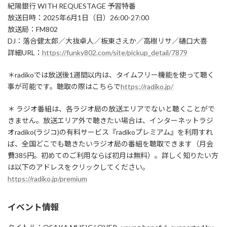
紀陽銀行 WITH REQUESTAGE 予習特番
放送日時：2025年6月1日（日）26:00-27:00
放送局：FM802
DJ：落合健太郎／大抜卓人／板東さえか／高樹リサ／樋口大喜
詳細URL：
https://funky802.com/site/pickup_detail/7879
＊radikoでは放送後1週間以内は、タイムフリー機能を使って聴く
事が可能です。聴取の際はこちらで
https://radiko.jp/
＊ ラジオ番組は、各ラジオ局の放送エリアでないと聴くことがで
きません。放送エリア外で聴きたい場合は、インターネットラジ
オradiko(ラジコ)の有料サービス『radikoプレミアム』を利用すれ
ば、全国どこでも聴きたいラジオ局の番組を聴取できます（月会
費385円。初めてのご利用ならば初月は無料）。詳しく知りたい方
は以下のアドレスをクリックしてください。
https://radiko.jp/premium
イベント情報