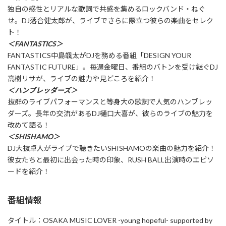
独自の感性とリアルな歌詞で共感を集めるロックバンド・ねぐ
せ。DJ落合健太郎が、ライブでさらに際立つ彼らの楽曲をセレク
ト！
＜FANTASTICS＞
FANTASTICS中島颯太がDJを務める番組「DESIGN YOUR
FANTASTIC FUTURE」。毎週金曜日、番組のバトンを受け継ぐDJ
高樹リサが、ライブの魅力や見どころを紹介！
＜ハンブレッダーズ＞
抜群のライブパフォーマンスと等身大の歌詞で人気のハンブレッ
ダーズ。長年の交流があるDJ樋口大喜が、彼らのライブの魅力を
改めて語る！
＜SHISHAMO＞
DJ大抜卓人がライブで聴きたいSHISHAMOの楽曲の魅力を紹介！
彼女たちと最初に出会った時の印象、RUSH BALL出演時のエピソ
ードを紹介！
番組情報
タイトル：OSAKA MUSIC LOVER -young hopeful- supported by