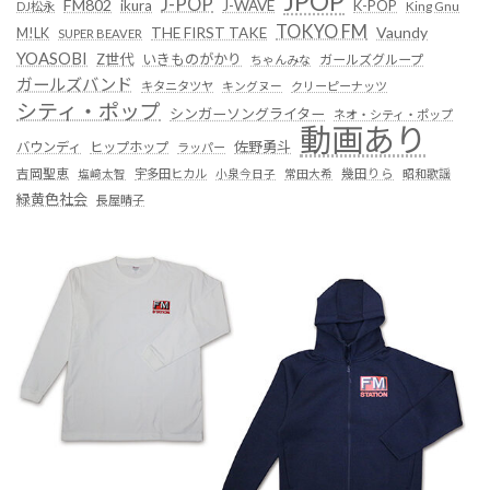
JPOP
J-POP
FM802
ikura
J-WAVE
K-POP
King Gnu
DJ松永
TOKYO FM
Vaundy
THE FIRST TAKE
M!LK
SUPER BEAVER
YOASOBI
Z世代
いきものがかり
ガールズグループ
ちゃんみな
ガールズバンド
キタニタツヤ
キングヌー
クリーピーナッツ
シティ・ポップ
シンガーソングライター
ネオ・シティ・ポップ
動画あり
佐野勇斗
バウンディ
ヒップホップ
ラッパー
吉岡聖恵
塩﨑太智
宇多田ヒカル
小泉今日子
常田大希
幾田りら
昭和歌謡
緑黄色社会
長屋晴子