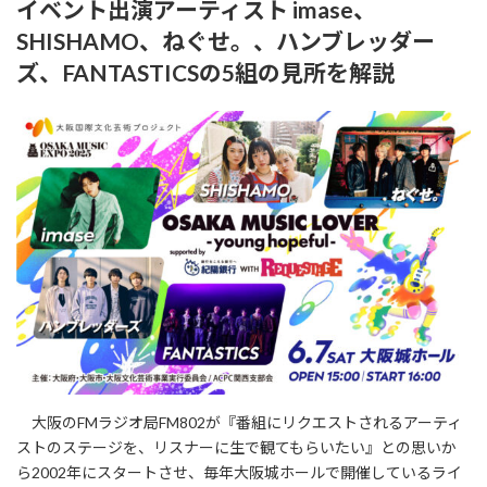
イベント出演アーティスト imase、
新
日
SHISHAMO、ねぐせ。、ハンブレッダー
時
:
ズ、FANTASTICSの5組の見所を解説
大阪のFMラジオ局FM802が『番組にリクエストされるアーティ
ストのステージを、リスナーに生で観てもらいたい』との思いか
ら2002年にスタートさせ、毎年大阪城ホールで開催しているライ