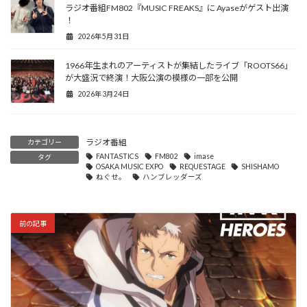
ラジオ番組FM802『MUSIC FREAKS』に Ayaseがゲスト出演
！
2026年5月31日
1966年生まれのアーティストが集結したライブ「ROOTS66」
が大盛況で終演！大阪公演の模様の一部を公開
2026年3月24日
ラジオ番組
カテゴリー
FANTASTICS
FM802
imase
タグ
OSAKA MUSIC EXPO
REQUESTAGE
SHISHAMO
ねぐせ。
ハンブレッダーズ
前の記事