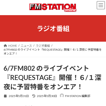
コ
ナ
ン
ビ
テ
ゲ
ン
ー
ツ
シ
へ
ョ
ラジオ番組
ス
ン
キ
に
ッ
移
プ
動
HOME
ニュース
ラジオ番組
6/7FM802 のライブイベント『REQUESTAGE』開催！６/１深夜に予習特番を
オンエア！
6/7FM802 のライブイベント
『REQUESTAGE』開催！６/１深
夜に予習特番をオンエア！
最
2025年5月31日
2025年5月30日
FM STATION 編集部
終
更