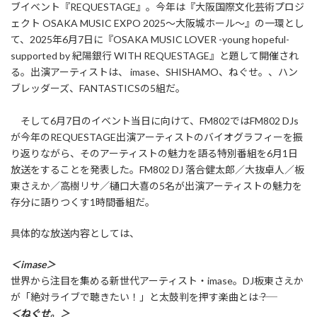
ブイベント『REQUESTAGE』。今年は『大阪国際文化芸術プロジ
ェクト OSAKA MUSIC EXPO 2025～大阪城ホール～』の一環とし
て、2025年6月7日に『OSAKA MUSIC LOVER -young hopeful-
supported by 紀陽銀行 WITH REQUESTAGE』と題して開催され
る。出演アーティストは、 imase、SHISHAMO、ねぐせ。、ハン
ブレッダーズ、FANTASTICSの5組だ。
そして6月7日のイベント当日に向けて、FM802ではFM802 DJs
が今年のREQUESTAGE出演アーティストのバイオグラフィーを振
り返りながら、そのアーティストの魅力を語る特別番組を6月1日
放送をすることを発表した。FM802 DJ 落合健太郎／大抜卓人／板
東さえか／高樹リサ／樋口大喜の5名が出演アーティストの魅力を
存分に語りつくす1時間番組だ。
具体的な放送内容としては、
＜imase＞
世界から注目を集める新世代アーティスト・imase。DJ板東さえか
が「絶対ライブで聴きたい！」と太鼓判を押す楽曲とは――？
＜ねぐせ。＞