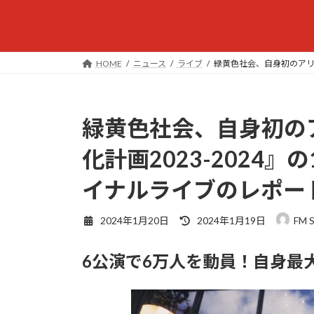
HOME
ニュース
ライブ
緑黄色社会、自身初のアリー
緑黄色社会、自身初の
化計画2023-2024
イナルライブのレポー
最
2024年1月20日
2024年1月19日
FM 
終
更
6公演で6万人を動員！自身最
新
日
時
: