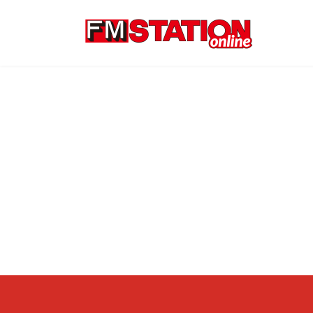
コ
ナ
ン
ビ
テ
ゲ
ン
ー
ツ
シ
へ
ョ
ス
ン
キ
に
ッ
移
プ
動