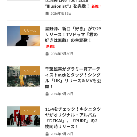
世琉弥 Live Tour 2026
“Illusionist”』を完走！
新着!!
2026年8月3日
星野源、新曲「好き」が7/29
リリース
リリース！TVドラマ『君の
好きは無敵』の主題歌！
新着!!
2026年7月30日
千葉雄喜がグラミー賞アーテ
リリース
ィストmgkとタッグ！シング
ル「JJK」リリース＆MVも公
開！
2026年7月29日
11/4をチェック！キタニタツ
リリース
ヤがオリジナル・アルバム
『DEKAI』、『PURE』の2
枚同時リリース！
2026年7月29日