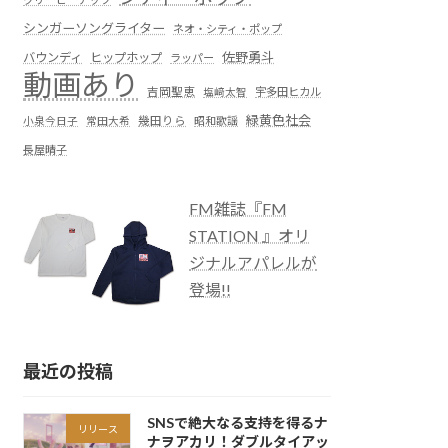
シンガーソングライター
ネオ・シティ・ポップ
佐野勇斗
バウンディ
ヒップホップ
ラッパー
動画あり
吉岡聖恵
塩﨑太智
宇多田ヒカル
緑黄色社会
小泉今日子
常田大希
幾田りら
昭和歌謡
長屋晴子
FM雑誌『FM
STATION 』オリ
ジナルアパレルが
登場!!
最近の投稿
SNSで絶大なる支持を得るナ
リリース
ナヲアカリ！ダブルタイアッ