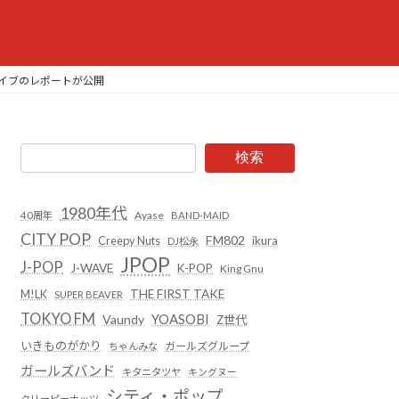
ライブのレポートが公開
検索
1980年代
Ayase
40周年
BAND-MAID
CITY POP
FM802
Creepy Nuts
ikura
DJ松永
JPOP
J-POP
J-WAVE
K-POP
King Gnu
THE FIRST TAKE
M!LK
SUPER BEAVER
TOKYO FM
YOASOBI
Vaundy
Z世代
いきものがかり
ガールズグループ
ちゃんみな
ガールズバンド
キタニタツヤ
キングヌー
シティ・ポップ
クリーピーナッツ