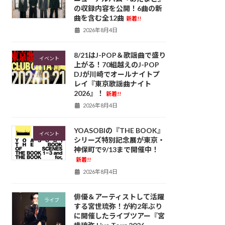
の収録内容を公開！6曲の新
曲を含む全12曲
新着!!
2026年8月4日
8/21はJ-POP＆歌謡曲で盛り
イベント
上がる！70組越えのJ-POP
DJが川崎でオールナイトプ
レイ『東京歌謡曲ナイト
2026』！
新着!!
2026年8月4日
YOASOBIの『THE BOOK』
イベント
シリーズ特別記念展が東京・
神保町で9/13まで開催中！
新着!!
2026年8月4日
俳優＆アーティストして活躍
ライブ
する宮世琉弥！が約2年ぶり
に開催したライブツアー『宮