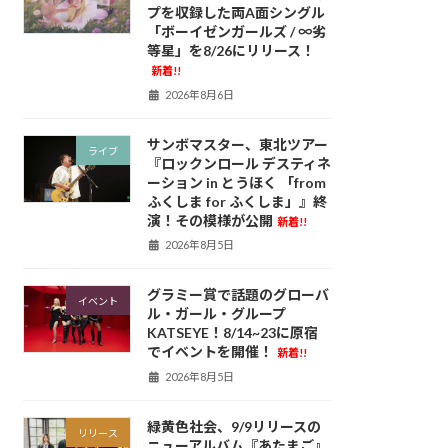
プを収録した両A面シングル
「ボーイゼンガールズ / ∞劣
等星」を8/26にリリース！
新着!!
2026年8月6日
サンボマスター、東北ツアー
ライブ
『ロックンロール デスティネ
ーション in とうほく 「from
ふくしま for ふくしま」』終
演！その模様が公開
新着!!
2026年8月5日
グラミー賞で話題のグローバ
イベント
ル・ガール・グループ
KATSEYE！8/14~23に原宿
でイベントを開催！
新着!!
2026年8月5日
緑黄色社会、9/9リリースの
リリース
ニューアルバム『あたまご』