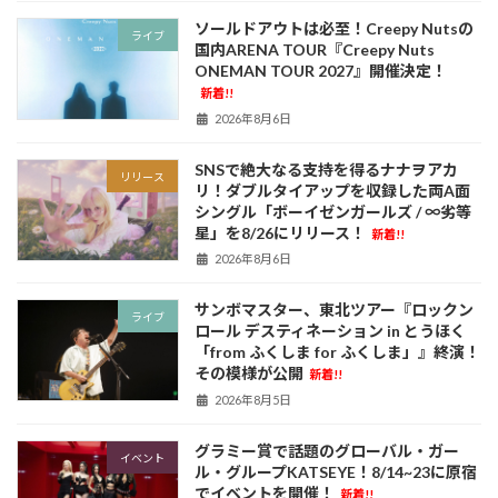
ソールドアウトは必至！Creepy Nutsの
ライブ
国内ARENA TOUR『Creepy Nuts
ONEMAN TOUR 2027』開催決定！
新着!!
2026年8月6日
SNSで絶大なる支持を得るナナヲアカ
リリース
リ！ダブルタイアップを収録した両A面
シングル「ボーイゼンガールズ / ∞劣等
星」を8/26にリリース！
新着!!
2026年8月6日
サンボマスター、東北ツアー『ロックン
ライブ
ロール デスティネーション in とうほく
「from ふくしま for ふくしま」』終演！
その模様が公開
新着!!
2026年8月5日
グラミー賞で話題のグローバル・ガー
イベント
ル・グループKATSEYE！8/14~23に原宿
でイベントを開催！
新着!!