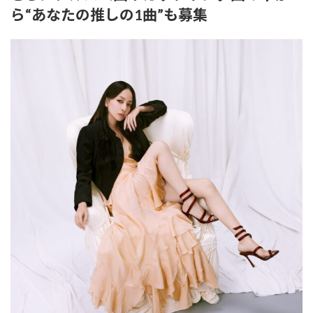
日
ら“あなたの推しの1曲”も募集
時
: