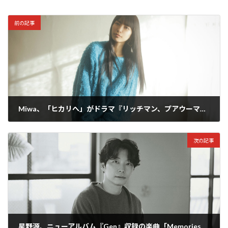
前の記事
Miwa、「ヒカリへ」がドラマ『リッチマン、プアウーマン』スペシャルコラボで蘇る！ドラマ名場面でつづったMVが公開！
2025年11月13日
次の記事
星野源、ニューアルバム『Gen』収録の楽曲「Memories (feat. UMI, Camilo)」のMVを公開！