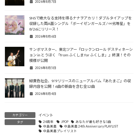
2026年8月7日
SNSで絶大なる支持を得るナナヲアカリ！ダブルタイアップを
収録した両A面シングル「ボーイゼンガールズ / ∞劣等星」を
8/26にリリース！
2026年8月6日
サンボマスター、東北ツアー『ロックンロール デスティネーシ
ョン in とうほく 「from ふくしま for ふくしま」』終演！その
模様が公開
2026年8月5日
緑黄色社会、9/9リリースのニューアルバム『あたまご』の収
録内容を公開！6曲の新曲を含む全12曲
2026年8月4日
イベント
カテゴリー
24周年
JPOP
あなたが最も好きな1曲
タグ
中島美嘉
中島美嘉 24th Anniversary PLAYLIST
中島美嘉プレイリスト