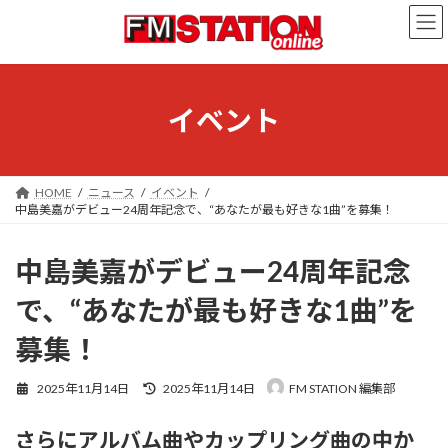
コ
ナ
ン
ビ
テ
ゲ
ン
ー
ツ
シ
へ
ョ
イベント
ス
ン
キ
に
ッ
移
プ
動
HOME
ニュース
イベント
中島美嘉がデビュー24周年記念で、“あなたが最も好きな1曲”を募集！
中島美嘉がデビュー24周年記念
で、“あなたが最も好きな1曲”を
募集！
最
2025年11月14日
2025年11月14日
FM STATION 編集部
終
更
さらにアルバム曲やカップリング曲の中か
新