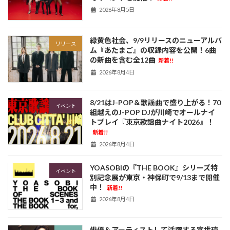
2026年8月5日
緑黄色社会、9/9リリースのニューアルバ
リリース
ム『あたまご』の収録内容を公開！6曲
の新曲を含む全12曲
新着!!
2026年8月4日
8/21はJ-POP＆歌謡曲で盛り上がる！70
イベント
組越えのJ-POP DJが川崎でオールナイ
トプレイ『東京歌謡曲ナイト2026』！
新着!!
2026年8月4日
YOASOBIの『THE BOOK』シリーズ特
イベント
別記念展が東京・神保町で9/13まで開催
中！
新着!!
2026年8月4日
俳優＆アーティストして活躍する宮世琉