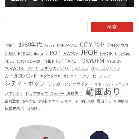
2025年11月14日
検索
1980年代
CITY POP
Creepy Nuts
Ayase
40周年
BAND-MAID
JPOP
J-POP
FM802
ikura
J-WAVE
K-POP
King Gnu
DJ松永
TOKYO FM
Vaundy
THE FIRST TAKE
M!LK
SUPER BEAVER
YOASOBI
Z世代
いきものがかり
ガールズグループ
ちゃんみな
ガールズバンド
キタニタツヤ
キングヌー
クリーピーナッツ
シティ・ポップ
シンガーソングライター
ネオ・シティ・ポップ
動画あり
佐野勇斗
バウンディ
ヒップホップ
ラッパー
吉岡聖恵
塩﨑太智
宇多田ヒカル
小泉今日子
常田大希
幾田りら
昭和歌謡
緑黄色社会
長屋晴子