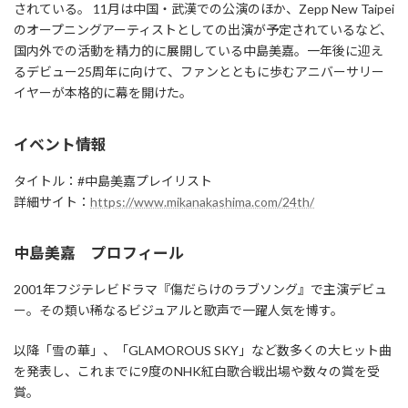
されている。 11月は中国・武漢での公演のほか、Zepp New Taipei
のオープニングアーティストとしての出演が予定されているなど、
国内外での活動を精力的に展開している中島美嘉。一年後に迎え
るデビュー25周年に向けて、ファンとともに歩むアニバーサリー
イヤーが本格的に幕を開けた。
イベント情報
タイトル：#中島美嘉プレイリスト
詳細サイト：
https://www.mikanakashima.com/24th/
中島美嘉 プロフィール
2001年フジテレビドラマ『傷だらけのラブソング』で主演デビュ
ー。その類い稀なるビジュアルと歌声で一躍人気を博す。
以降「雪の華」、「GLAMOROUS SKY」など数多くの大ヒット曲
を発表し、これまでに9度のNHK紅白歌合戦出場や数々の賞を受
賞。