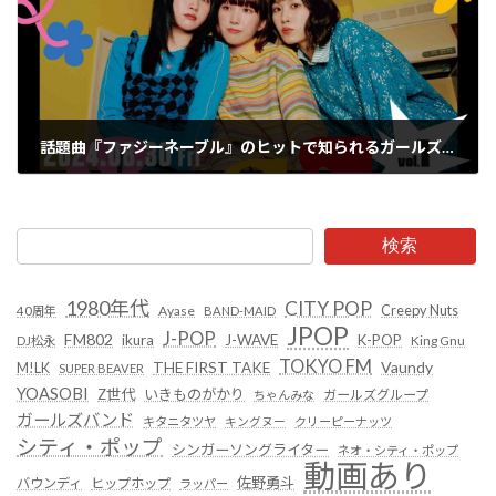
話題曲『ファジーネーブル』のヒットで知られるガールズバンド・Conton Candy、自身主催の対バンイベントを8/30に開催決定！
2024年7月13日
検索
1980年代
CITY POP
Creepy Nuts
Ayase
40周年
BAND-MAID
JPOP
J-POP
FM802
ikura
J-WAVE
K-POP
King Gnu
DJ松永
TOKYO FM
Vaundy
THE FIRST TAKE
M!LK
SUPER BEAVER
YOASOBI
Z世代
いきものがかり
ガールズグループ
ちゃんみな
ガールズバンド
キタニタツヤ
キングヌー
クリーピーナッツ
シティ・ポップ
シンガーソングライター
ネオ・シティ・ポップ
動画あり
佐野勇斗
バウンディ
ヒップホップ
ラッパー