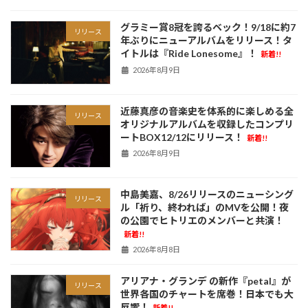
グラミー賞8冠を誇るベック！9/18に約7
リリース
年ぶりにニューアルバムをリリース！タ
イトルは『Ride Lonesome』！
新着!!
2026年8月9日
近藤真彦の音楽史を体系的に楽しめる全
リリース
オリジナルアルバムを収録したコンプリ
ートBOX12/12にリリース！
新着!!
2026年8月9日
中島美嘉、8/26リリースのニューシング
リリース
ル「祈り、終われば」のMVを公開！夜
の公園でヒトリエのメンバーと共演！
新着!!
2026年8月8日
アリアナ・グランデ の新作『petal』が
リリース
世界各国のチャートを席巻！日本でも大
反響！
新着!!