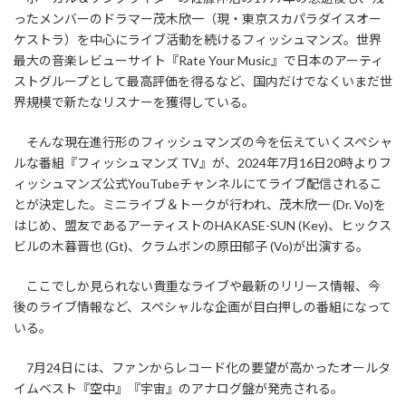
ったメンバーのドラマー茂木欣一（現・東京スカパラダイスオー
ケストラ）を中心にライブ活動を続けるフィッシュマンズ。世界
最大の音楽レビューサイト『Rate Your Music』で日本のアーティ
ストグループとして最高評価を得るなど、国内だけでなくいまだ世
界規模で新たなリスナーを獲得している。
そんな現在進行形のフィッシュマンズの今を伝えていくスペシャ
ルな番組『フィッシュマンズ TV』が、2024年7月16日20時よりフ
ィッシュマンズ公式YouTubeチャンネルにてライブ配信されるこ
とが決定した。ミニライブ＆トークが行われ、茂木欣一 (Dr. Vo)を
はじめ、盟友であるアーティストのHAKASE-SUN (Key)、ヒックス
ビルの木暮晋也 (Gt)、クラムボンの原田郁子 (Vo)が出演する。
ここでしか見られない貴重なライブや最新のリリース情報、今
後のライブ情報など、スペシャルな企画が目白押しの番組になって
いる。
7月24日には、ファンからレコード化の要望が高かったオールタ
イムベスト『空中』『宇宙』のアナログ盤が発売される。