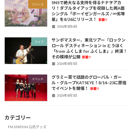
SNSで絶大なる支持を得るナナヲアカ
リリース
リ！ダブルタイアップを収録した両A面
シングル「ボーイゼンガールズ / ∞劣等
星」を8/26にリリース！
新着!!
2026年8月6日
サンボマスター、東北ツアー『ロックン
ライブ
ロール デスティネーション in とうほく
「from ふくしま for ふくしま」』終演！
その模様が公開
新着!!
2026年8月5日
グラミー賞で話題のグローバル・ガー
イベント
ル・グループKATSEYE！8/14~23に原宿
でイベントを開催！
新着!!
2026年8月5日
カテゴリー
FM STATION 公式グッズ