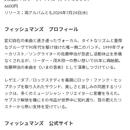
6600円
リリース；両アルバムとも2024年7月24日(水)
フィッシュマンズ プロフィール
変幻自在の楽曲と透き通ったヴォーカル、タイトなリズムと重厚
なグルーヴで90年代を駆け抜けた唯一無二のバンド。1999年ヴォ
ーカリスト／ソングライターの佐藤伸治が急逝し活動休止を余儀
なくされるが、リーダー・茂木欣一の熱い想いで05年に再始動。
佐藤伸治の楽曲を《いまの音楽》として演奏しつづけている。
レゲエ／ダブ／ロックステディを基調にロック・ファンク・ヒッ
プホップを取り入れたサウンド、美しさと哀しみの同居するリリ
ックは、多くのミュージシャン・クリエイターに影響を与えた。
サブスク解禁を機にその作品が世界中に知れ渡り、耳の肥えたリ
スナーから熱い支持を受けている。
フィッシュマンズ 公式サイト