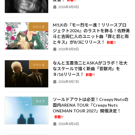
2026年8月8日
M!LKの『モー烈モー進！リリースプロ
リリース
ジェクト2026』のラストを飾る！佐野勇
斗と吉田仁人のユニット曲「罪と罰と雨
とキス」が8/3にリリース！
新着!!
2026年8月8日
なんと玉置浩二とASKAがコラボ！壮大
リリース
なスケールで描く新曲「音銀河」を
９/16リリース！
新着!!
2026年8月7日
ソールドアウトは必至！Creepy Nutsの
ライブ
国内ARENA TOUR『Creepy Nuts
ONEMAN TOUR 2027』開催決定！
新着!!
2026年8月6日