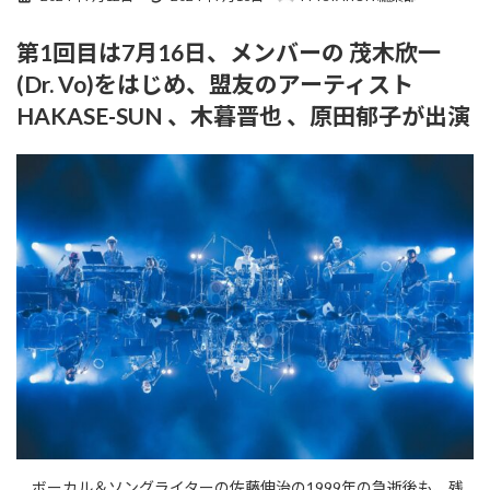
終
更
第1回目は7月16日、メンバーの 茂木欣一
新
日
(Dr. Vo)をはじめ、盟友のアーティスト
時
:
HAKASE-SUN 、木暮晋也 、原田郁子が出演
ボーカル＆ソングライターの佐藤伸治の1999年の急逝後も、残