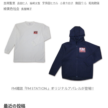
吉岡聖恵
吉田仁人
塩﨑太智
宇多田ヒカル
小泉今日子
幾田りら
昭和歌謡
緑黄色社会
長屋晴子
FM雑誌『FM STATION 』オリジナルアパレルが登場!!
最近の投稿