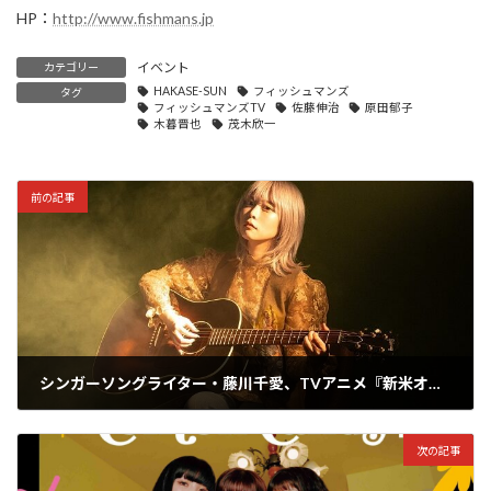
HP：
http://www.fishmans.jp
イベント
カテゴリー
HAKASE-SUN
フィッシュマンズ
タグ
フィッシュマンズTV
佐藤伸治
原田郁子
木暮晋也
茂木欣一
前の記事
シンガーソングライター・藤川千愛、TVアニメ『新米オッサン冒険者、最強パーティに死ぬほど鍛えられて無敵になる。』のED主題歌『さがしもの』をリリース＆MV公開！
2024年7月12日
次の記事