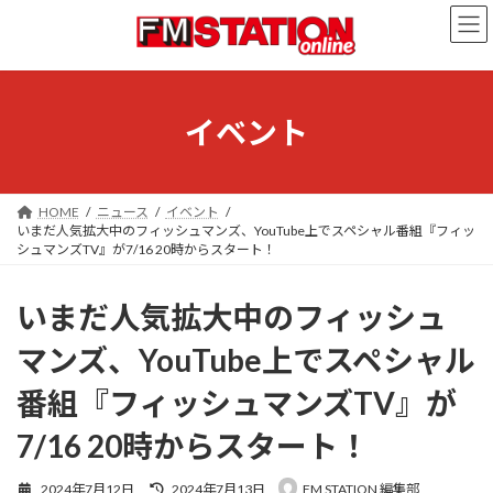
コ
ナ
ン
ビ
テ
ゲ
ン
ー
ツ
シ
へ
ョ
イベント
ス
ン
キ
に
ッ
移
プ
動
HOME
ニュース
イベント
いまだ人気拡大中のフィッシュマンズ、YouTube上でスペシャル番組『フィッ
シュマンズTV』が7/16 20時からスタート！
いまだ人気拡大中のフィッシュ
マンズ、YouTube上でスペシャル
番組『フィッシュマンズTV』が
7/16 20時からスタート！
最
2024年7月12日
2024年7月13日
FM STATION 編集部