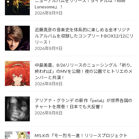
ニューアルバムをリリース！タイトルは『Ride
Lonesome』！
2026年8月9日
近藤真彦の音楽史を体系的に楽しめる全オリジナ
ルアルバムを収録したコンプリートBOX12/12にリ
リース！
2026年8月9日
中島美嘉、8/26リリースのニューシングル「祈り、
終われば」のMVを公開！夜の公園でヒトリエのメ
ンバーと共演！
2026年8月8日
アリアナ・グランデ の新作『petal』が世界各国の
チャートを席巻！日本でも大反響！
2026年8月8日
M!LKの『モー烈モー進！リリースプロジェクト