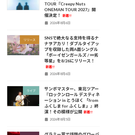
TOUR『Creepy Nuts
ONEMAN TOUR 2027』開
催決定！
新着!!
2026年8月6日
SNSで絶大なる支持を得るナ
リリース
ナヲアカリ！ダブルタイアッ
プを収録した両A面シングル
「ボーイゼンガールズ / ∞劣
等星」を8/26にリリース！
新着!!
2026年8月6日
サンボマスター、東北ツアー
ライブ
『ロックンロール デスティネ
ーション in とうほく 「from
ふくしま for ふくしま」』終
演！その模様が公開
新着!!
2026年8月5日
グラミー賞で話題のグローバ