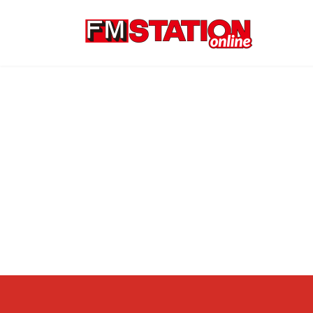
コ
ナ
ン
ビ
テ
ゲ
ン
ー
ツ
シ
へ
ョ
ス
ン
キ
に
ッ
移
プ
動