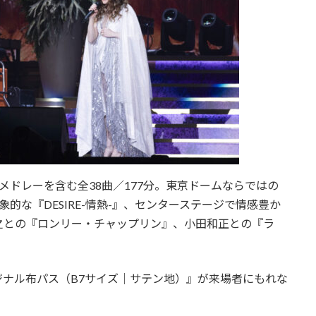
メドレーを含む全38曲／177分。東京ドームならではの
的な『DESIRE-情熱-』、センターステージで情感豊か
之との『ロンリー・チャップリン』、小田和正との『ラ
ナル布パス（B7サイズ｜サテン地）』が来場者にもれな