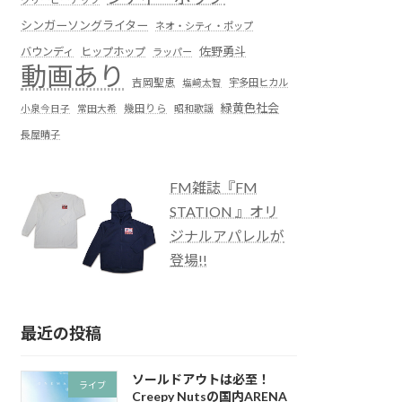
シンガーソングライター
ネオ・シティ・ポップ
佐野勇斗
バウンディ
ヒップホップ
ラッパー
動画あり
吉岡聖恵
塩﨑太智
宇多田ヒカル
緑黄色社会
小泉今日子
常田大希
幾田りら
昭和歌謡
長屋晴子
FM雑誌『FM
STATION 』オリ
ジナルアパレルが
登場!!
最近の投稿
ソールドアウトは必至！
ライブ
Creepy Nutsの国内ARENA