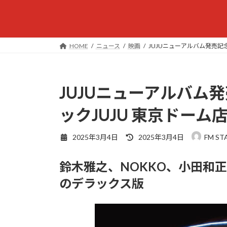
HOME
ニュース
映画
JUJUニューアルバム発売記
JUJUニューアルバム
ックJUJU 東京ドー
最
2025年3月4日
2025年3月4日
FM S
終
更
鈴木雅之、NOKKO、小田和正
新
日
のデラックス版
時
: