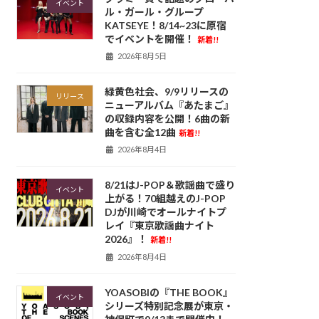
イベント
ル・ガール・グループ
KATSEYE！8/14~23に原宿
でイベントを開催！
新着!!
2026年8月5日
緑黄色社会、9/9リリースの
リリース
ニューアルバム『あたまご』
の収録内容を公開！6曲の新
曲を含む全12曲
新着!!
2026年8月4日
8/21はJ-POP＆歌謡曲で盛り
イベント
上がる！70組越えのJ-POP
DJが川崎でオールナイトプ
レイ『東京歌謡曲ナイト
2026』！
新着!!
2026年8月4日
YOASOBIの『THE BOOK』
イベント
シリーズ特別記念展が東京・