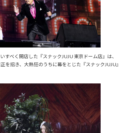
祝いすべく開店した『スナックJUJU 東京ドーム店』は、
和正を招き、大熱狂のうちに幕をとじた『スナックJUJU』