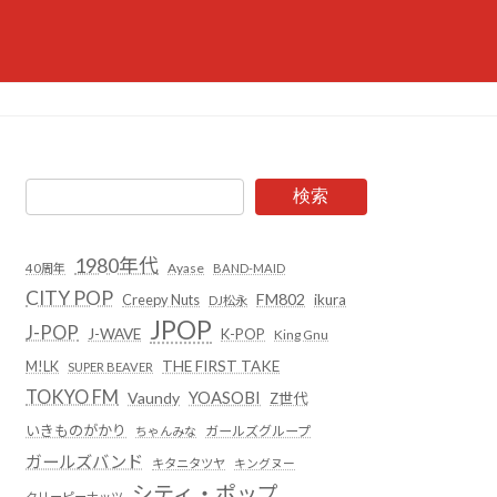
検索
1980年代
Ayase
40周年
BAND-MAID
CITY POP
FM802
Creepy Nuts
ikura
DJ松永
JPOP
J-POP
J-WAVE
K-POP
King Gnu
THE FIRST TAKE
M!LK
SUPER BEAVER
TOKYO FM
YOASOBI
Vaundy
Z世代
いきものがかり
ガールズグループ
ちゃんみな
ガールズバンド
キタニタツヤ
キングヌー
シティ・ポップ
クリーピーナッツ