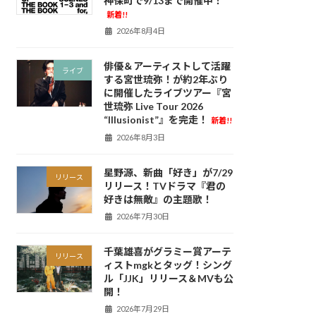
神保町で9/13まで開催中！
新着!!
2026年8月4日
俳優＆アーティストして活躍
ライブ
する宮世琉弥！が約2年ぶり
に開催したライブツアー『宮
世琉弥 Live Tour 2026
“Illusionist”』を完走！
新着!!
2026年8月3日
星野源、新曲「好き」が7/29
リリース
リリース！TVドラマ『君の
好きは無敵』の主題歌！
2026年7月30日
千葉雄喜がグラミー賞アーテ
リリース
ィストmgkとタッグ！シング
ル「JJK」リリース＆MVも公
開！
2026年7月29日